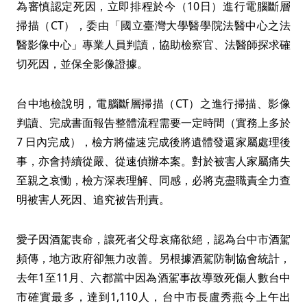
為審慎認定死因，立即排程於今（10日）進行電腦斷層
掃描（CT），委由「國立臺灣大學醫學院法醫中心之法
醫影像中心」專業人員判讀，協助檢察官、法醫師探求確
切死因，並保全影像證據。
台中地檢說明，電腦斷層掃描（CT）之進行掃描、影像
判讀、完成書面報告整體流程需要一定時間（實務上多於
7 日內完成），檢方將儘速完成後將遺體發還家屬處理後
事，亦會持續從嚴、從速偵辦本案。對於被害人家屬痛失
至親之哀慟，檢方深表理解、同感，必將克盡職責全力查
明被害人死因、追究被告刑責。
愛子因酒駕喪命，讓死者父母哀痛欲絕，認為台中市酒駕
頻傳，地方政府卻無力改善。另根據酒駕防制協會統計，
去年1至11月、六都當中因為酒駕事故導致死傷人數台中
市確實最多，達到1,110人，台中市長盧秀燕今上午出