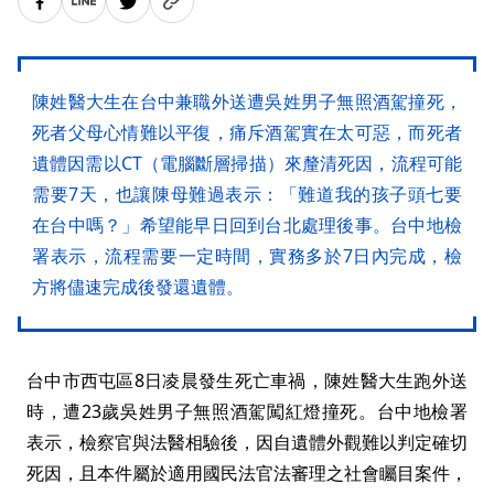
陳姓醫大生在台中兼職外送遭吳姓男子無照酒駕撞死，
死者父母心情難以平復，痛斥酒駕實在太可惡，而死者
遺體因需以CT（電腦斷層掃描）來釐清死因，流程可能
需要7天，也讓陳母難過表示：「難道我的孩子頭七要
在台中嗎？」希望能早日回到台北處理後事。台中地檢
署表示，流程需要一定時間，實務多於7日內完成，檢
方將儘速完成後發還遺體。
台中市西屯區8日凌晨發生死亡車禍，陳姓醫大生跑外送
時，遭23歲吳姓男子無照酒駕闖紅燈撞死。台中地檢署
表示，檢察官與法醫相驗後，因自遺體外觀難以判定確切
死因，且本件屬於適用國民法官法審理之社會矚目案件，