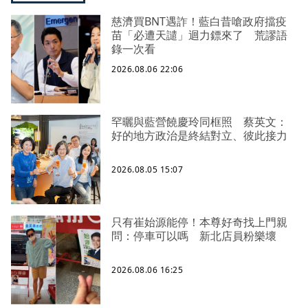
慈濟買BNT遇詐！藍白昔嗆政府擋疫
苗「必遭天譴」迴力鏢來了 荒謬語
錄一次看
2026.08.06 22:06
罕曬與藍營饒慶玲同框照 蔡英文：
好的地方政治是終結對立、彼此接力
2026.08.05 15:07
只有崔始源能停！本尊好奇找上門親
問：停車可以嗎 新北店員粉樂壞
2026.08.06 16:25