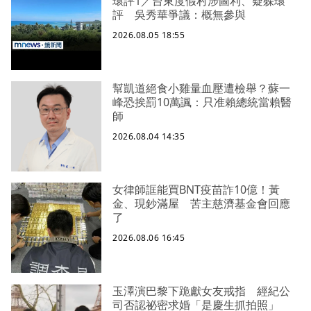
環評1／台東度假村涉圖利、疑躲環
評 吳秀華爭議：概無參與
2026.08.05 18:55
幫凱道絕食小雞量血壓遭檢舉？蘇一
峰恐挨罰10萬諷：只准賴總統當賴醫
師
2026.08.04 14:35
女律師誆能買BNT疫苗詐10億！黃
金、現鈔滿屋 苦主慈濟基金會回應
了
2026.08.06 16:45
玉澤演巴黎下跪獻女友戒指 經紀公
司否認祕密求婚「是慶生抓拍照」