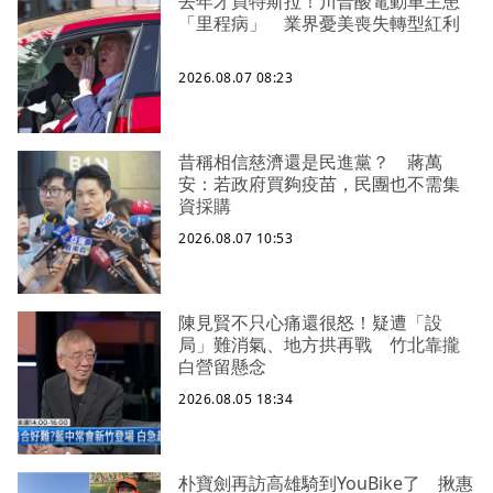
去年才買特斯拉！川普酸電動車主患
「里程病」 業界憂美喪失轉型紅利
2026.08.07 08:23
昔稱相信慈濟還是民進黨？ 蔣萬
安：若政府買夠疫苗，民團也不需集
資採購
2026.08.07 10:53
陳見賢不只心痛還很怒！疑遭「設
局」難消氣、地方拱再戰 竹北靠攏
白營留懸念
2026.08.05 18:34
朴寶劍再訪高雄騎到YouBike了 揪惠