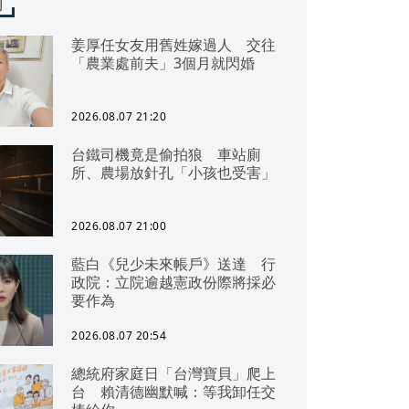
聞
姜厚任女友用舊姓嫁過人 交往
「農業處前夫」3個月就閃婚
2026.08.07 21:20
台鐵司機竟是偷拍狼 車站廁
所、農場放針孔「小孩也受害」
2026.08.07 21:00
藍白《兒少未來帳戶》送達 行
政院：立院逾越憲政份際將採必
要作為
2026.08.07 20:54
總統府家庭日「台灣寶貝」爬上
台 賴清德幽默喊：等我卸任交