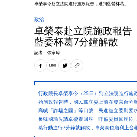
卓榮泰今赴立法院進行施政報告，遭到藍營杯葛。
政治
卓榮泰赴立院施政報告
藍委杯葛7分鐘解散
記者
｜
張家瑋
行政院長卓榮泰今（25日）到立法院進行施
始施政報告時，國民黨立委上前在發言台旁
高喊「詐騙之國」等口號，民進黨立委則要
長韓國瑜先請卓榮泰回座，呼籲委員回座位
葛行動進行7分鐘就解散，卓榮泰也順利上台