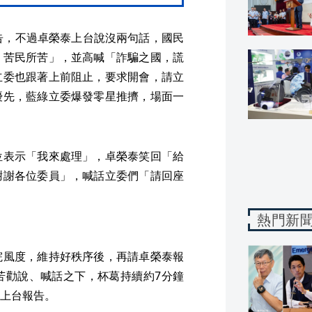
告，不過卓榮泰上台說沒兩句話，國民
，苦民所苦」，並高喊「詐騙之國，謊
立委也跟著上前阻止，要求開會，請立
優先，藍綠立委爆發零星推擠，場面一
位表示「我來處理」，卓榮泰笑回「給
謝謝各位委員」，喊話立委們「請回座
熱門新
院風度，維持好秩序後，再請卓榮泰報
苦勸說、喊話之下，杯葛持續約7分鐘
上台報告。