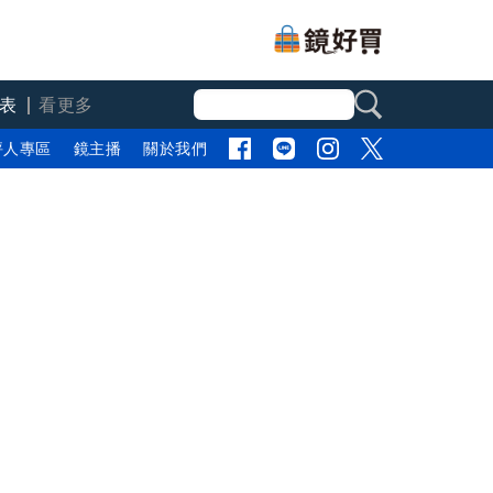
表
看更多
評人專區
鏡主播
關於我們