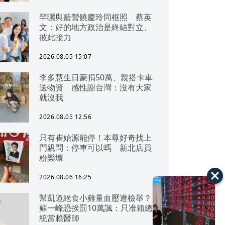
罕曬與藍營饒慶玲同框照 蔡英
文：好的地方政治是終結對立、
彼此接力
2026.08.05 15:07
李多慧生日豪捐50萬、親搭卡車
送物資 感性謝台灣：沒有大家
就沒我
2026.08.05 12:56
只有崔始源能停！本尊好奇找上
門親問：停車可以嗎 新北店員
粉樂壞
2026.08.06 16:25
幫凱道絕食小雞量血壓遭檢舉？
蘇一峰恐挨罰10萬諷：只准賴總
統當賴醫師