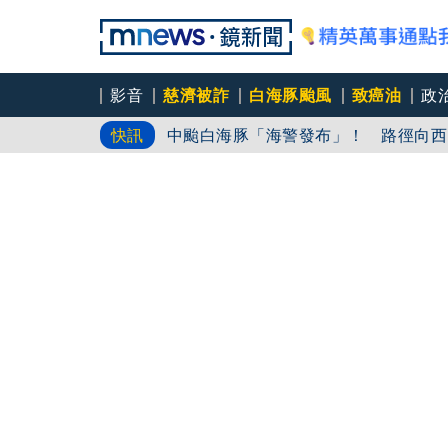
影音
慈濟被詐
白海豚颱風
致癌油
政
快訊
中颱白海豚「海警發布」！ 路徑向西
藍網軍講師扯共諜！暗網買個資成恐嚇