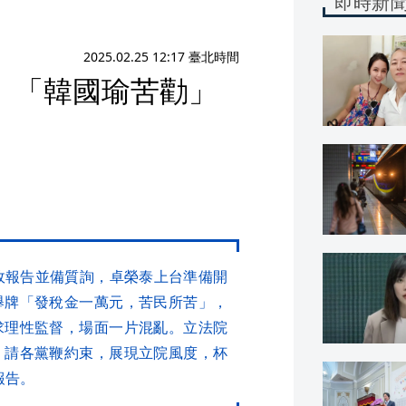
即時新
2025.02.25 12:17 臺北時間
 「韓國瑜苦勸」
政報告並備質詢，卓榮泰上台準備開
舉牌「發稅金一萬元，苦民所苦」，
求理性監督，場面一片混亂。立法院
，請各黨鞭約束，展現立院風度，杯
報告。