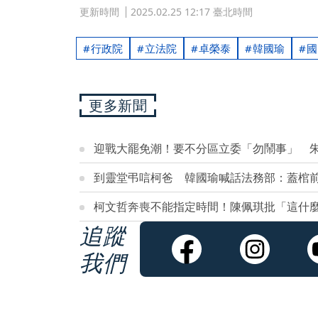
更新時間
2025.02.25 12:17 臺北時間
行政院
立法院
卓榮泰
韓國瑜
國
更多新聞
迎戰大罷免潮！要不分區立委「勿鬧事」 
到靈堂弔唁柯爸 韓國瑜喊話法務部：蓋棺
柯文哲奔喪不能指定時間！陳佩琪批「這什
追蹤
我們