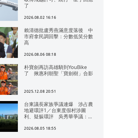
了
2026.08.02 16:16
賴清德批盧秀燕滿意度落後 中
市府拿民調回擊：分數低笑分數
高
2026.08.06 08:18
朴寶劍再訪高雄騎到YouBike
了 揪惠利朝聖「寶劍樹」合影
2025.12.08 20:51
台東議長家族爭議連爆 涉占農
地避環評1／台東度假村涉圖
利、疑躲環評 吳秀華爭議：概
無參與
2026.08.05 18:55