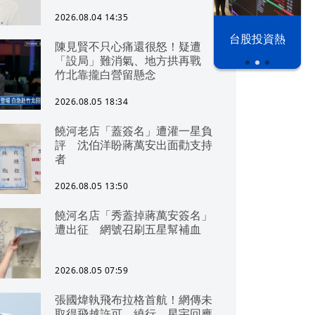
2026.08.04 14:35
漢光42演習
台股投資熱
陳見賢不只心痛還很怒！疑遭
「設局」難消氣、地方拱再戰
竹北靠攏白營留懸念
2026.08.05 18:34
饒河老店「蓋簽名」遭灌一星負
評 沈伯洋盼蔣萬安出面勸支持
者
2026.08.05 13:50
饒河名店「秀蓋掉蔣萬安簽名」
遭出征 網號召刷五星幫補血
2026.08.05 07:59
張國煒執飛布拉格首航！網傳未
取得飛越許可、繞行 星宇回應