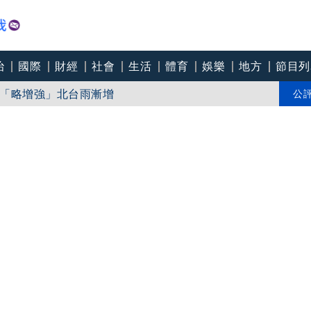
治
國際
財經
社會
生活
體育
娛樂
地方
節目列
川普又出招！多晶矽產品課15%關稅12月生效 經濟部回應了
「略增強」北台雨漸增
公
武器？藍白文宣瘋AI！中共大追稅富豪急逃？