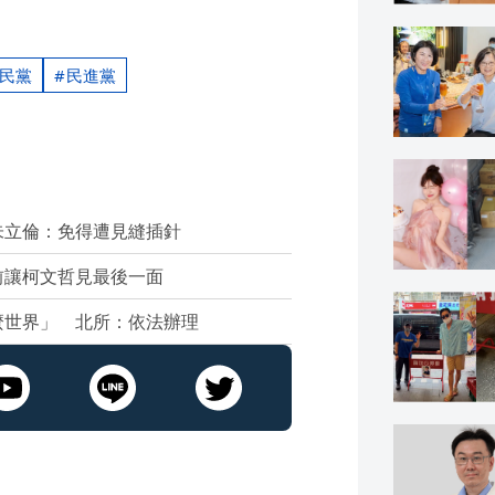
民黨
民進黨
朱立倫：免得遭見縫插針
前讓柯文哲見最後一面
麼世界」 北所：依法辦理