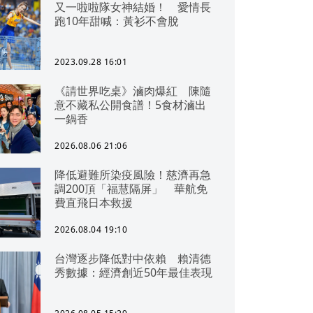
又一啦啦隊女神結婚！ 愛情長
跑10年甜喊：黃衫不會脫
2023.09.28 16:01
《請世界吃桌》滷肉爆紅 陳隨
意不藏私公開食譜！5食材滷出
一鍋香
2026.08.06 21:06
降低避難所染疫風險！慈濟再急
調200頂「福慧隔屏」 華航免
費直飛日本救援
2026.08.04 19:10
台灣逐步降低對中依賴 賴清德
秀數據：經濟創近50年最佳表現