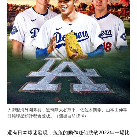
大聯盟海外開幕賽，道奇隊大谷翔平、佐佐木朗希、山本由伸等
日籍球星預計都會登板。（翻攝自MLB X）
還有日本球迷發現，兔兔的動作疑似致敬2022年一場比