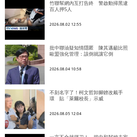
竹聯幫網內互打告終 警啟動掃黑逮
百人押5人
2026.08.02 12:55
批中聯油疑知情隱匿 陳其邁籲比照
歐盟強化管理：該倒就讓它倒
2026.08.04 10:58
不刻名字了！柯文哲卸腳鐐改戴手
環 貼「萊爾校長」示威
2026.08.05 12:04
一言不合就揮刀！ 揭中和弒媳夫家