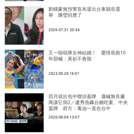
劉櫂豪無預警宣布退出台東縣長選
舉 陳瑩回應了
2026.07.31 20:34
又一啦啦隊女神結婚！ 愛情長跑10
年甜喊：黃衫不會脫
2023.09.28 16:01
四月就出包中聯涉蓋牌 邁喊無良廠
商讓它倒2／盧秀燕轟台糖吃案、中央
蓋牌 府方：毒油一直在台中
2026.08.04 13:07