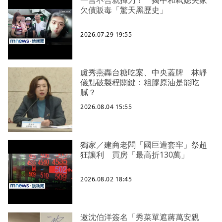
欠債販毒「驚天黑歷史」
2026.07.29 19:55
盧秀燕轟台糖吃案、中央蓋牌 林靜
儀點破製程關鍵：粗膠原油是能吃
膩？
2026.08.04 15:55
獨家／建商老闆「國巨遭套牢」祭超
狂讓利 買房「最高折130萬」
2026.08.02 18:45
邀沈伯洋簽名「秀菜單遮蔣萬安親