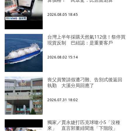
2026.08.05 18:45
台灣上半年採購天然氣112億！祭停買
現貨反制 巴紐認：是重要客戶
2026.08.02 15:14
喪父員警請假遭刁難、告別式後返回
執勤 大溪分局回應了
2026.07.31 18:02
獨家／賈永婕打匹克球嗆小S「沒種
來」 直言郭董緋聞進「下階段」