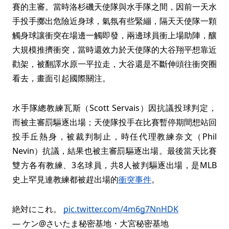
賽的主審。當時洛杉磯天使隊與水手隊之間，因前一天水
手投手擲出危險近身球，氣氛有些緊繃，隔天天使隊一顆
觸身球讓衝突在場邊一觸即發，兩邊球員衝上場助陣，釀
大規模推擠衝突，當時還效力於天使隊的大谷翔平想靠近
勸架，被翻譯水原一平拉走，大谷還是不斷伸頭往衝突圈
看去，畫面引起國際關注。
水手隊總教練瓦斯（Scott Servais）因抗議投球判定，
而被主審罰驅逐出場；天使隊投手在比賽暫停期間想站回
投手丘熱身，被裁判制止，時任代理教練奈文（Phil
Nevin）抗議，結果也被主審罰驅逐出場。最後當天比賽
雙方各有教練、3名球員，共8人被判驅逐出場，是MLB
史上罕見連教練都被趕出場的
衝突事件
。
絶対にこれ。
pic.twitter.com/4m6g7NnHDK
— ケン@さいたま秘密基地・大宮秘密基地