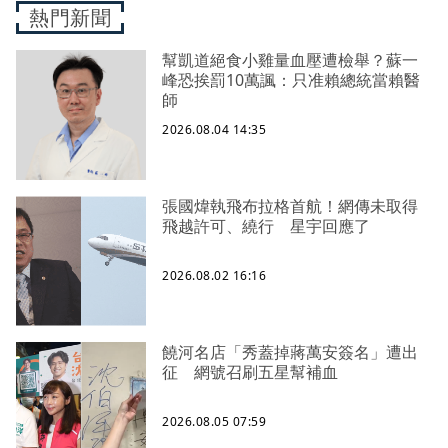
熱門新聞
幫凱道絕食小雞量血壓遭檢舉？蘇一
峰恐挨罰10萬諷：只准賴總統當賴醫
師
2026.08.04 14:35
張國煒執飛布拉格首航！網傳未取得
飛越許可、繞行 星宇回應了
2026.08.02 16:16
饒河名店「秀蓋掉蔣萬安簽名」遭出
征 網號召刷五星幫補血
2026.08.05 07:59