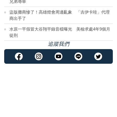
兄弟辱華
盜版攤商慘了！高雄燈會周邊亂象 「吉伊卡哇」代理
商出手了
水原一平假冒大谷翔平錄音檔曝光 美檢求處4年9個月
徒刑
追蹤我們