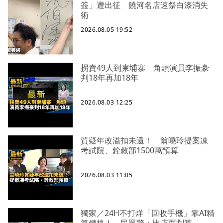
簽」遭出征 饒河名店速祭白漆消失
術
2026.08.05 19:52
拐賣49人到柬埔寨 角頭演員李振豪
判18年再加18年
2026.08.03 12:25
質疑年改溢扣未還！ 翁曉玲提案凍
考試院、銓敘部1500萬預算
2026.08.03 11:05
獨家／24H不打烊「回收手機」靠AI精
算價格！ 民眾驚：比店面划算