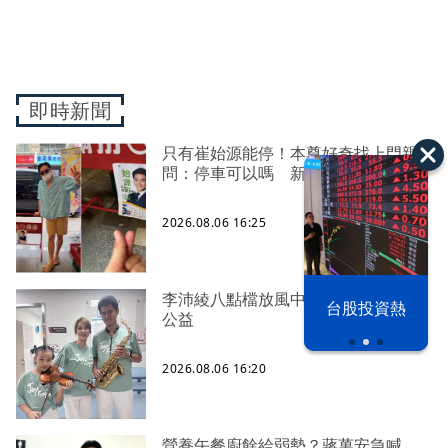
即時新聞
只有崔始源能停！本尊好奇找上門親
問：停車可以嗎 新北店員粉樂壞
2026.08.06 16:25
以色列 穹頂
李沛綾八點檔放風中 攜兒女獻藝陪做
台股投資熱
公益
之下
2026.08.06 16:20
營養午餐廚餘給弱勢？蔣萬安急喊