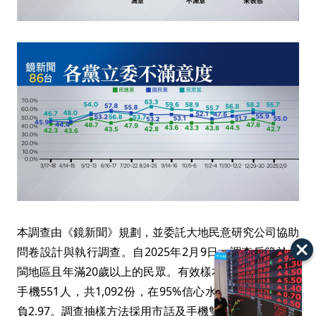
本調查由《鏡新聞》規劃，並委託大地民意研究公司協助
問卷設計與執行調查。自2025年2月9日，調查戶籍於台
閩地區且年滿20歲以上的民眾。有效樣本：市話541人、
手機551人，共1,092份，在95%信心水準下抽樣誤差正
負2.97。調查抽樣方法採用市話及手機雙底冊訪問，市話