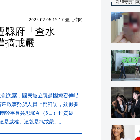
即時新
2025.02.06 15:17 臺北時間
遭縣府「查水
權搞戒嚴
委罷免案，國民黨立院黨團總召傅崐
蓮戶政事務所人員上門拜訪，疑似縣
團幹事長吳思瑤今（6日）也質疑，
這是威權、這就是搞戒嚴」。