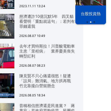
2023.11.11 13:24
漢光42演習
台股投資熱
慈濟遭詐10億沉默5年 四叉貓
看聲明「重點就這句」：若判有
罪錢還我
2026.08.07 10:49
去年才買特斯拉！川普酸電動車
主患「里程病」 業界憂美喪失
轉型紅利
2026.08.07 08:23
陳見賢不只心痛還很怒！疑遭
「設局」難消氣、地方拱再戰
竹北靠攏白營留懸念
2026.08.05 18:34
昔稱相信慈濟還是民進黨？ 蔣
萬安：若政府買夠疫苗，民團也