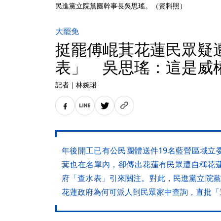
民進黨立院黨團幹事長吳思瑤。（資料照）
大罷免
挺罷傅崐萁花蓮民眾疑
表」 吳思瑤：這是威
記者
｜
林婉珺
年後開工已有公民團體送件19名藍營區域立
萁也在名單內，卻傳出花蓮有民眾遭自稱花
府「查水表」引來關注。對此，民進黨立院黨
花蓮政府為何可派人到民眾家中查詢，直批「