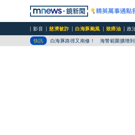
影音
慈濟被詐
白海豚颱風
致癌油
政
白海豚路徑又南修！ 海警範圍擴增到
快訊
慈濟挨詐十億／綠批抹黑「欠陳時中一
吳秀華家族又生波 前台東縣長蓋安養