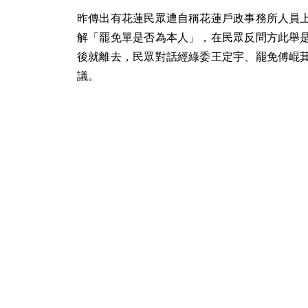
昨傳出有花蓮民眾遭自稱花蓮戶政事務所人員
解「罷免單是否為本人」，在民眾反問方此舉
後就離去，民眾對話經綠委王定宇、罷免傅崐
議。