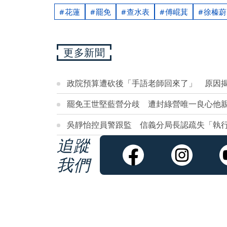
花蓮
罷免
查水表
傅崐萁
徐榛蔚
更多新聞
政院預算遭砍後「手語老師回來了」 原因
罷免王世堅藍營分歧 遭封綠營唯一良心他
吳靜怡控員警跟監 信義分局長認疏失「執行
追蹤
我們