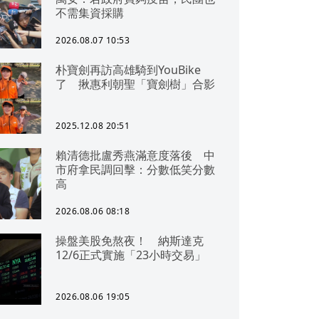
不需集資採購
2026.08.07 10:53
朴寶劍再訪高雄騎到YouBike
了 揪惠利朝聖「寶劍樹」合影
2025.12.08 20:51
賴清德批盧秀燕滿意度落後 中
市府拿民調回擊：分數低笑分數
高
2026.08.06 08:18
操盤美股免熬夜！ 納斯達克
12/6正式實施「23小時交易」
2026.08.06 19:05