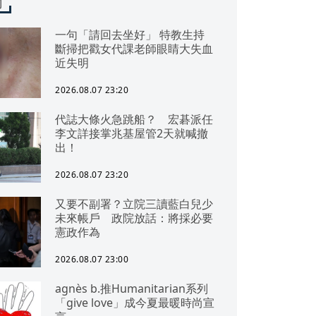
聞
一句「請回去坐好」 特教生持
斷掃把戳女代課老師眼睛大失血
近失明
2026.08.07 23:20
代誌大條火急跳船？ 宏碁派任
李文詳接掌兆基屋管2天就喊撤
出！
2026.08.07 23:20
又要不副署？立院三讀藍白兒少
未來帳戶 政院放話：將採必要
憲政作為
2026.08.07 23:00
agnès b.推Humanitarian系列
「give love」成今夏最暖時尚宣