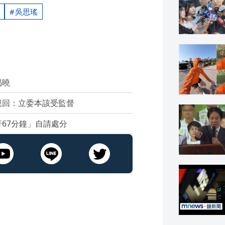
吳思瑤
揭曉
親回：立委本該受監督
67分鐘」自請處分