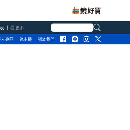
表
看更多
評人專區
鏡主播
關於我們