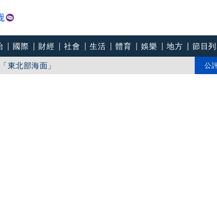
治
國際
財經
社會
生活
體育
娛樂
地方
節目列
「東北部海面」
個道歉」 柯志恩反嗆：比病毒還要毒
公
中心逼垮包商