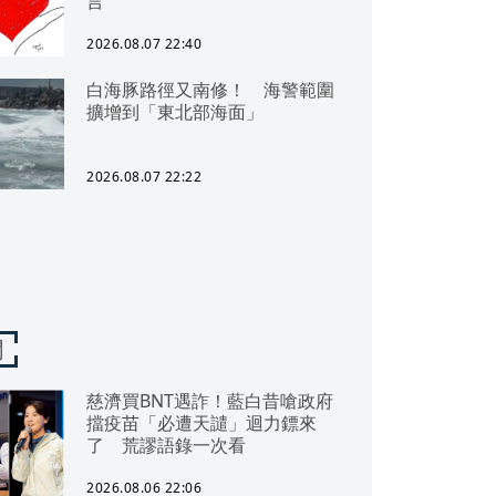
言
2026.08.07 22:40
白海豚路徑又南修！ 海警範圍
擴增到「東北部海面」
2026.08.07 22:22
聞
慈濟買BNT遇詐！藍白昔嗆政府
擋疫苗「必遭天譴」迴力鏢來
了 荒謬語錄一次看
2026.08.06 22:06