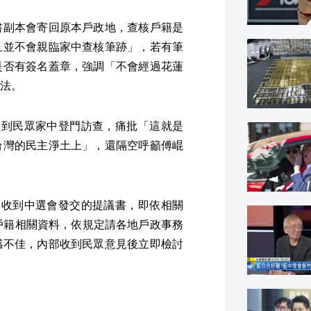
書副本會寄回原本戶政地，查核戶籍是
且並不會親臨家中查核筆跡」，若有筆
是否有簽名蓋章，強調「不會經過花蓮
法。
員到民眾家中登門訪查，痛批「這就是
台灣的民主淨土上」，還隔空呼籲傅崐
會收到中選會發交的提議書，即依相關
戶籍相關資料，依規定請各地戶政事務
感不佳，內部收到民眾意見後立即檢討