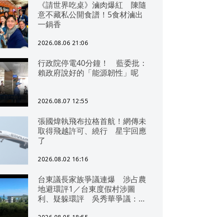
《請世界吃桌》滷肉爆紅 陳隨
意不藏私公開食譜！5食材滷出
一鍋香
2026.08.06 21:06
行政院停電40分鐘！ 藍委批：
賴政府說好的「能源韌性」呢
2026.08.07 12:55
張國煒執飛布拉格首航！網傳未
取得飛越許可、繞行 星宇回應
了
2026.08.02 16:16
台東議長家族爭議連爆 涉占農
地避環評1／台東度假村涉圖
利、疑躲環評 吳秀華爭議：概
無參與