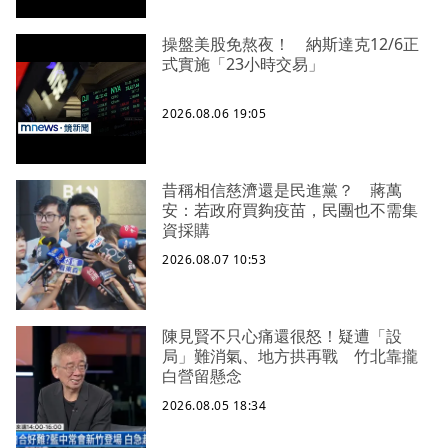
操盤美股免熬夜！ 納斯達克12/6正
式實施「23小時交易」
2026.08.06 19:05
昔稱相信慈濟還是民進黨？ 蔣萬
安：若政府買夠疫苗，民團也不需集
資採購
2026.08.07 10:53
陳見賢不只心痛還很怒！疑遭「設
局」難消氣、地方拱再戰 竹北靠攏
白營留懸念
2026.08.05 18:34