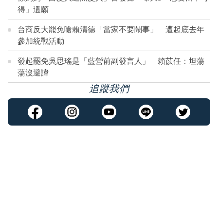
得」遺願
台商反大罷免嗆賴清德「當家不要鬧事」 遭起底去年
參加統戰活動
發起罷免吳思瑤是「藍營前副發言人」 賴苡任：坦蕩
蕩沒避諱
追蹤我們