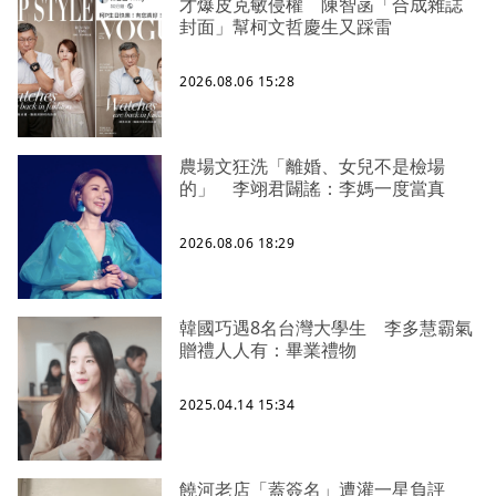
才爆皮克敏侵權 陳智菡「合成雜誌
封面」幫柯文哲慶生又踩雷
2026.08.06 15:28
農場文狂洗「離婚、女兒不是檢場
的」 李翊君闢謠：李媽一度當真
2026.08.06 18:29
韓國巧遇8名台灣大學生 李多慧霸氣
贈禮人人有：畢業禮物
2025.04.14 15:34
饒河老店「蓋簽名」遭灌一星負評