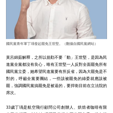
國民黨青年軍丁瑀發起罷免王世堅。（翻攝自國民黨網站）
黃呂錦茹解釋，之所以規勸不要「動」王世堅，是因為民
進黨全黨都沒有良心，唯有王世堅一人反對全面罷免所有
國民黨立委，她希望民進黨要有所反省，因為大罷免是不
對的，呼籲全黨要團結，一些該被罷免的綠委就應該被
罷，強調國民黨搞罷免是被逼的，要捍衛目前在立法院的
席次。
33歲丁瑀是航空飛行顧問公司創辦人、烘焙者咖啡有限