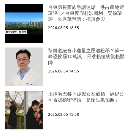
台東議長家族爭議連爆 涉占農地避
環評1／台東度假村涉圖利、疑躲環
評 吳秀華爭議：概無參與
2026.08.05 18:55
幫凱道絕食小雞量血壓遭檢舉？蘇一
峰恐挨罰10萬諷：只准賴總統當賴醫
師
2026.08.04 14:35
玉澤演巴黎下跪獻女友戒指 經紀公
司否認祕密求婚「是慶生抓拍照」
2025.02.05 15:08