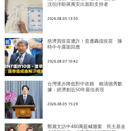
沈伯洋盼蔣萬安出面勸支持者
2026.08.05 13:50
慈濟買疫苗遭詐！昔遭轟擋疫苗 陳
時中今露面回應
2026.08.07 10:42
台灣逐步降低對中依賴 賴清德秀數
據：經濟創近50年最佳表現
2026.08.05 15:29
鄭麗文訪中480萬藍喊撤案 民主基金