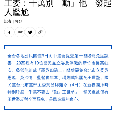
主委：千萬別「動」他 發起
人尷尬
記者
｜
郭妤
全台各地公民團體3日向中選會提交第一階段罷免提議
書，20案裡有19位國民黨立委及停職的新竹市長高虹
安。藍營則組成「罷吳四騎士」醞釀罷免台北市立委吳
思瑤、吳沛憶，藍營青年軍丁瑀則喊出罷免王世堅。國
民黨台北市黨部主委黃呂錦茹今（4日）在新春團拜時
特別呼籲「千萬不要去『動』王世堅」，稱民進黨僅有
王世堅反對全面罷免，是民進黨的良心。