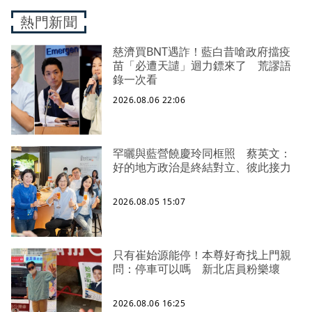
熱門新聞
慈濟買BNT遇詐！藍白昔嗆政府擋疫
苗「必遭天譴」迴力鏢來了 荒謬語
錄一次看
2026.08.06 22:06
罕曬與藍營饒慶玲同框照 蔡英文：
好的地方政治是終結對立、彼此接力
2026.08.05 15:07
只有崔始源能停！本尊好奇找上門親
問：停車可以嗎 新北店員粉樂壞
2026.08.06 16:25