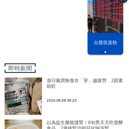
漢光42演習
台股投資熱
即時新聞
遊日瘋買恢復衣「穿」越疲勞 2因素
助旺
2026.08.08 09:20
以為益生菌能護腎！6旬男天天吃發酵
食品 2週後腎功能惡化險洗腎