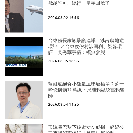
飛越許可、繞行 星宇回應了
2026.08.02 16:16
台東議長家族爭議連爆 涉占農地避
環評1／台東度假村涉圖利、疑躲環
評 吳秀華爭議：概無參與
2026.08.05 18:55
幫凱道絕食小雞量血壓遭檢舉？蘇一
峰恐挨罰10萬諷：只准賴總統當賴醫
師
2026.08.04 14:35
玉澤演巴黎下跪獻女友戒指 經紀公