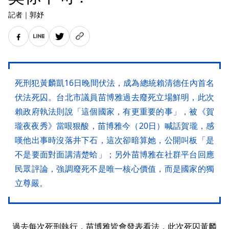
記者
｜
郭妤
死刑犯黃麟凱16日晚間伏法，成為總統賴清德任內首名
伏法死囚。台北市議員苗博雅過去廢死立場鮮明，此次
賴政府執法則說「這個國家，有更重要的事」，被《賀
瓏夜夜秀》當哏狠酸，苗博雅今（20日）喊話賀瓏，感
嘆他出事時沒落井下石，這次卻暗算她，公開叫板「是
不是要面對面講清楚蛤」；另外苗博雅在社群平台回應
民眾評論，強調廢死不是唯一核心價值，而是國家的獨
立尊嚴。
過去每次死刑執行，苗博雅皆會發表看法，此次死囚黃麟