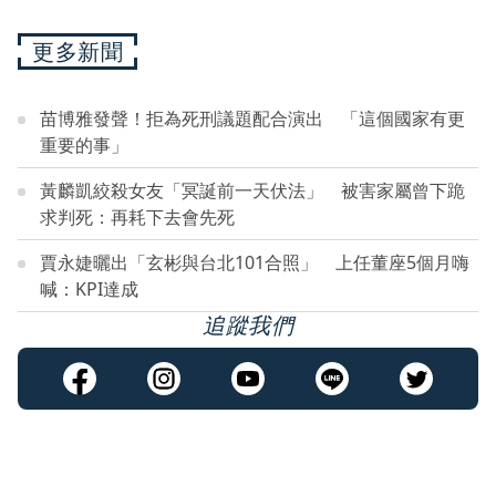
更多新聞
苗博雅發聲！拒為死刑議題配合演出 「這個國家有更
重要的事」
黃麟凱絞殺女友「冥誕前一天伏法」 被害家屬曾下跪
求判死：再耗下去會先死
賈永婕曬出「玄彬與台北101合照」 上任董座5個月嗨
喊：KPI達成
追蹤我們