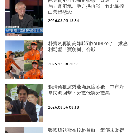
陳見賢不只心痛還很怒！疑遭「設
局」難消氣、地方拱再戰 竹北靠攏
白營留懸念
2026.08.05 18:34
朴寶劍再訪高雄騎到YouBike了 揪惠
利朝聖「寶劍樹」合影
2025.12.08 20:51
賴清德批盧秀燕滿意度落後 中市府
拿民調回擊：分數低笑分數高
2026.08.06 08:18
張國煒執飛布拉格首航！網傳未取得