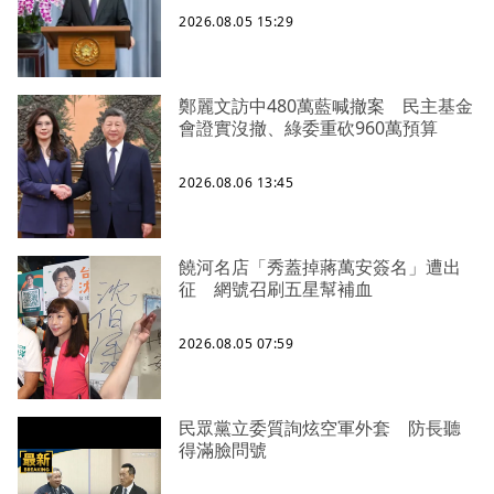
2026.08.05 15:29
鄭麗文訪中480萬藍喊撤案 民主基金
會證實沒撤、綠委重砍960萬預算
2026.08.06 13:45
饒河名店「秀蓋掉蔣萬安簽名」遭出
征 網號召刷五星幫補血
2026.08.05 07:59
民眾黨立委質詢炫空軍外套 防長聽
得滿臉問號