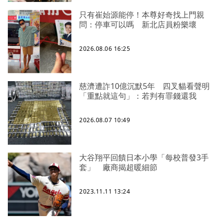
只有崔始源能停！本尊好奇找上門親
問：停車可以嗎 新北店員粉樂壞
2026.08.06 16:25
慈濟遭詐10億沉默5年 四叉貓看聲明
「重點就這句」：若判有罪錢還我
2026.08.07 10:49
大谷翔平回饋日本小學「每校普發3手
套」 廠商揭超暖細節
2023.11.11 13:24