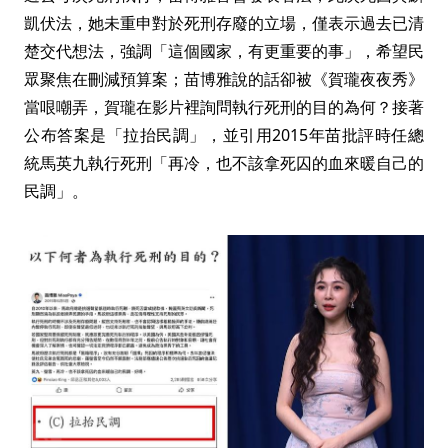
凱伏法，她未重申對於死刑存廢的立場，僅表示過去已清
楚交代想法，強調「這個國家，有更重要的事」，希望民
眾聚焦在刪減預算案；苗博雅說的話卻被《賀瓏夜夜秀》
當哏嘲弄，賀瓏在影片裡詢問執行死刑的目的為何？接著
公布答案是「拉抬民調」，並引用2015年苗批評時任總
統馬英九執行死刑「再冷，也不該拿死囚的血來暖自己的
民調」。