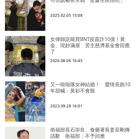
司否認祕密求婚「是慶生抓拍照」
2025.02.05 15:08
女律師誆能買BNT疫苗詐10億！黃
金、現鈔滿屋 苦主慈濟基金會回應
了
2026.08.06 16:45
又一啦啦隊女神結婚！ 愛情長跑10
年甜喊：黃衫不會脫
2023.09.28 16:01
衛福部長石崇良、食藥署長姜至剛傳
請辭 衛福部：不予回應