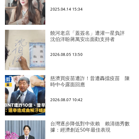
2025.04.14 15:34
饒河老店「蓋簽名」遭灌一星負評
沈伯洋盼蔣萬安出面勸支持者
2026.08.05 13:50
慈濟買疫苗遭詐！昔遭轟擋疫苗 陳
時中今露面回應
2026.08.07 10:42
台灣逐步降低對中依賴 賴清德秀數
據：經濟創近50年最佳表現