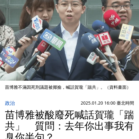
苗博雅不滿因死刑議題被揶揄，喊話賀瓏「踹共」。（資料畫面）
政治
2025.01.20 16:00 臺北時間
苗博雅被酸廢死喊話賀瓏「踹
共」 質問：去年你出事我有
臭你半句？