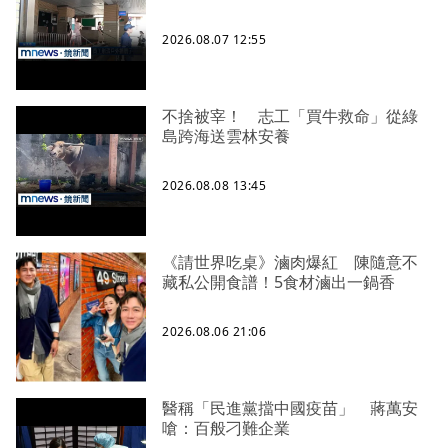
2026.08.07 12:55
不捨被宰！ 志工「買牛救命」從綠
島跨海送雲林安養
2026.08.08 13:45
《請世界吃桌》滷肉爆紅 陳隨意不
藏私公開食譜！5食材滷出一鍋香
2026.08.06 21:06
醫稱「民進黨擋中國疫苗」 蔣萬安
嗆：百般刁難企業