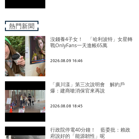
熱門新聞
沒錢養4子女！ 「哈利波特」女星轉
戰OnlyFans一天進帳65萬
2026.08.09 16:46
「廣川漾」第三次說明會 解約戶
爆：建商嗆消保官來再說
2026.08.08 18:45
行政院停電40分鐘！ 藍委批：賴政
府說好的「能源韌性」呢