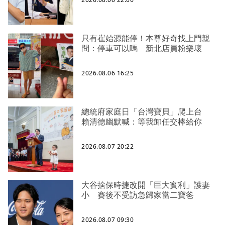
只有崔始源能停！本尊好奇找上門親
問：停車可以嗎 新北店員粉樂壞
2026.08.06 16:25
總統府家庭日「台灣寶貝」爬上台
賴清德幽默喊：等我卸任交棒給你
2026.08.07 20:22
大谷捨保時捷改開「巨大賓利」護妻
小 賽後不受訪急歸家當二寶爸
2026.08.07 09:30