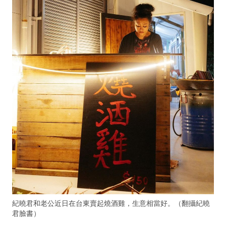
紀曉君和老公近日在台東賣起燒酒雞，生意相當好。（翻攝紀曉
君臉書）