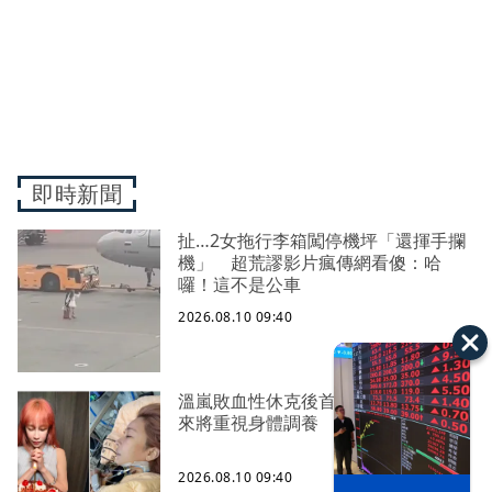
即時新聞
扯…2女拖行李箱闖停機坪「還揮手攔
機」 超荒謬影片瘋傳網看傻：哈
囉！這不是公車
2026.08.10 09:40
溫嵐敗血性休克後首露面 氣色不錯未
來將重視身體調養
2026.08.10 09:40