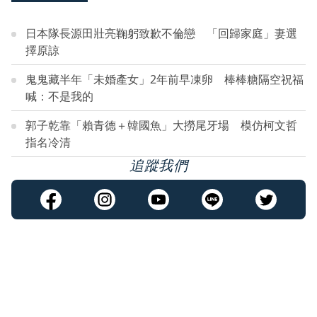
日本隊長源田壯亮鞠躬致歉不倫戀 「回歸家庭」妻選
擇原諒
鬼鬼藏半年「未婚產女」2年前早凍卵 棒棒糖隔空祝福
喊：不是我的
郭子乾靠「賴青德＋韓國魚」大撈尾牙場 模仿柯文哲
指名冷清
追蹤我們