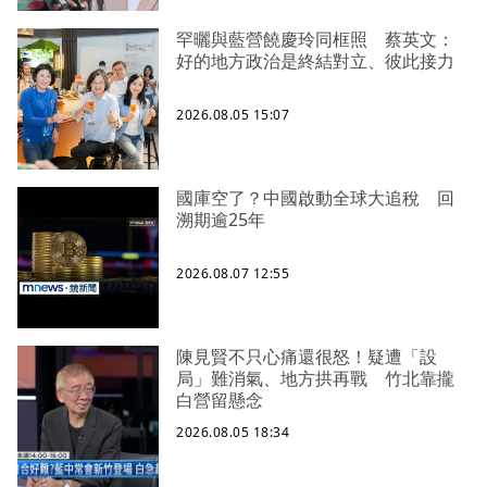
罕曬與藍營饒慶玲同框照 蔡英文：
好的地方政治是終結對立、彼此接力
2026.08.05 15:07
國庫空了？中國啟動全球大追稅 回
溯期逾25年
2026.08.07 12:55
陳見賢不只心痛還很怒！疑遭「設
局」難消氣、地方拱再戰 竹北靠攏
白營留懸念
2026.08.05 18:34