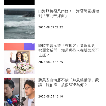
白海豚路徑又南修！ 海警範圍擴增
到「東北部海面」
2026.08.07 22:22
陳時中昔示警「有掮客」遭藍圍剿
鄭麗文反問：知道哪些人在騙怎麼不
去抓？
2026.08.07 15:25
蔣萬安白海豚不放「颱風整備假」惹
議 沈伯洋：放假SOP為何？
2026.08.09 16:10