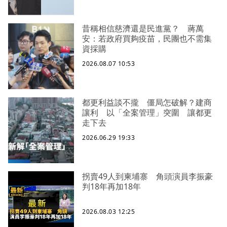
昔稱相信慈濟還是民進黨？ 蔣萬
安：若政府買夠疫苗，民團也不需集
資採購
2026.08.07 10:53
都更利益談不攏 僵局怎破解？建商
讓利 以「全案管理」突圍 讓都更
走下去
2026.06.29 19:33
拐賣49人到柬埔寨 角頭演員李振豪
判18年再加18年
2026.08.03 12:25