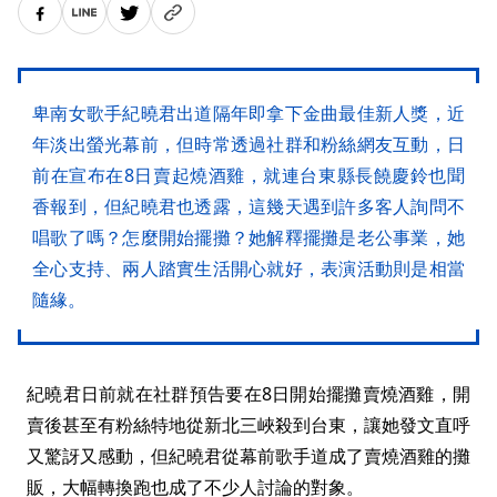
卑南女歌手紀曉君出道隔年即拿下金曲最佳新人獎，近
年淡出螢光幕前，但時常透過社群和粉絲網友互動，日
前在宣布在8日賣起燒酒雞，就連台東縣長饒慶鈴也聞
香報到，但紀曉君也透露，這幾天遇到許多客人詢問不
唱歌了嗎？怎麼開始擺攤？她解釋擺攤是老公事業，她
全心支持、兩人踏實生活開心就好，表演活動則是相當
隨緣。
紀曉君日前就在社群預告要在8日開始擺攤賣燒酒雞，開
賣後甚至有粉絲特地從新北三峽殺到台東，讓她發文直呼
又驚訝又感動，但紀曉君從幕前歌手道成了賣燒酒雞的攤
販，大幅轉換跑也成了不少人討論的對象。