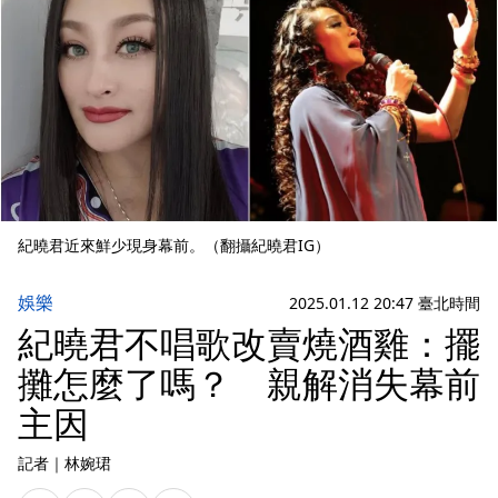
紀曉君近來鮮少現身幕前。（翻攝紀曉君IG）
娛樂
2025.01.12 20:47 臺北時間
紀曉君不唱歌改賣燒酒雞：擺
攤怎麼了嗎？ 親解消失幕前
主因
記者
｜
林婉珺