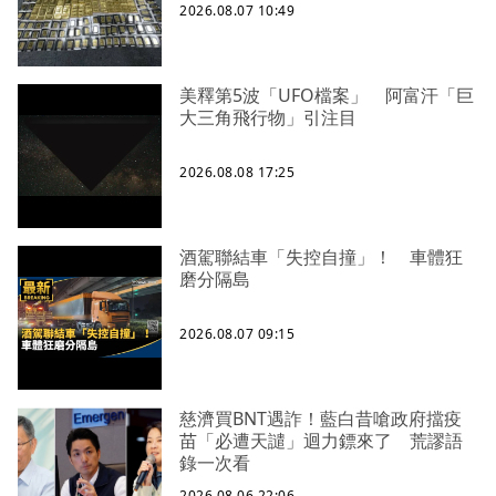
2026.08.07 10:49
美釋第5波「UFO檔案」 阿富汗「巨
大三角飛行物」引注目
2026.08.08 17:25
酒駕聯結車「失控自撞」！ 車體狂
磨分隔島
2026.08.07 09:15
慈濟買BNT遇詐！藍白昔嗆政府擋疫
苗「必遭天譴」迴力鏢來了 荒謬語
錄一次看
2026.08.06 22:06