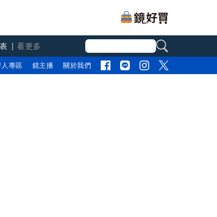
表
看更多
評人專區
鏡主播
關於我們