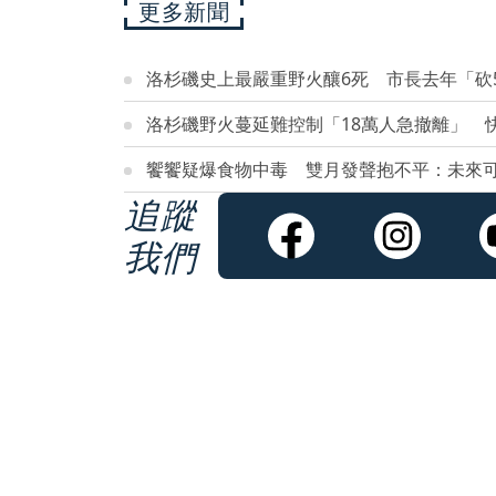
更多新聞
洛杉磯史上最嚴重野火釀6死 市長去年「砍5
洛杉磯野火蔓延難控制「18萬人急撤離」 
饗饗疑爆食物中毒 雙月發聲抱不平：未來
追蹤
我們