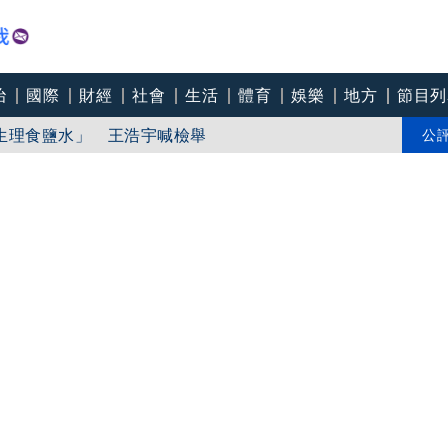
治
國際
財經
社會
生活
體育
娛樂
地方
節目列
生理食鹽水」 王浩宇喊檢舉
強度持續減弱
公
面曝光 網驚呼「比巴威大」：這是在渡劫？