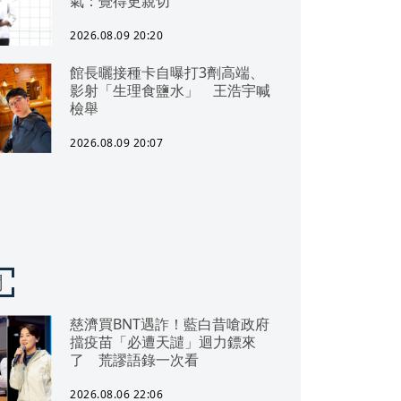
氣：覺得更親切
2026.08.09 20:20
館長曬接種卡自曝打3劑高端、
影射「生理食鹽水」 王浩宇喊
檢舉
2026.08.09 20:07
聞
慈濟買BNT遇詐！藍白昔嗆政府
擋疫苗「必遭天譴」迴力鏢來
了 荒謬語錄一次看
2026.08.06 22:06