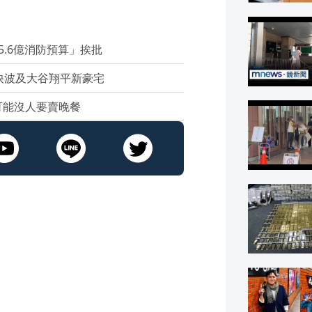
.6億消防預算」挨批
快波及大谷翔平新豪宅
可能沒人要賣晚餐