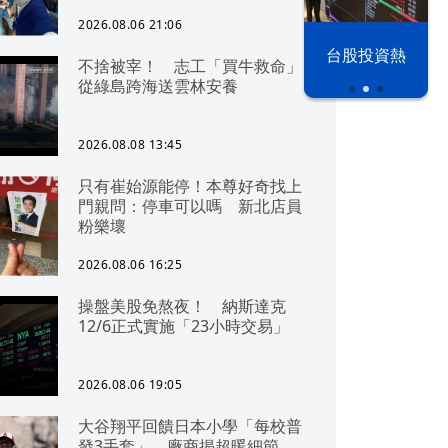
2026.08.06 21:06
漢光42演習
台股投資熱
不捨被宰！ 志工「買牛救命」
從綠島跨海送雲林安養
2026.08.08 13:45
只有崔始源能停！本尊好奇找上
門親問：停車可以嗎 新北店員
粉樂壞
2026.08.06 16:25
操盤美股免熬夜！ 納斯達克
12/6正式實施「23小時交易」
2026.08.06 19:05
大谷翔平回饋日本小學「每校普
發3手套」 廠商揭超暖細節