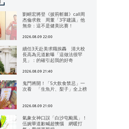
聞
劉畊宏將登《披荊斬棘》call周
杰倫求救 周董「3字建議」他
無奈：這不是健美比賽！
2026.08.09 22:00
續任3天赴美求職挨轟 清大校
長高為元道歉曝「這做法很罕
見」：的確引起我的好奇
2026.08.09 21:40
鬼門將開！「5大飲食禁忌」一
次看 「生魚片、梨子」全上榜
2026.08.09 21:00
氣象女神口誤「白沙屯颱風」！
伍婉華道歉喊超懊惱 網暖打