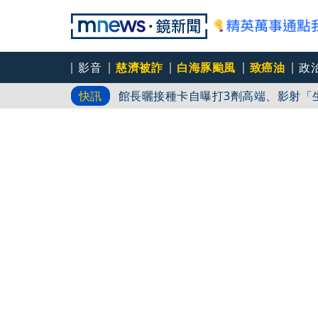
影音
慈濟被詐
白海豚颱風
致癌油
政
館長曬接種卡自曝打3劑高端、影射「
快訊
最新！白海豚17:30登陸中國浙江 
白海豚颱風游進中國！當地狂風暴雨畫