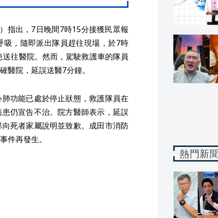
）指出，7日晚間7時15分接獲民眾報
呼吸，隨即派出隊員趕往現場，於7時
病患送往醫院。然而，駕駛救護車的隊員
確醫院，延誤送醫7分鐘。
心肺功能已處於停止狀態，救護隊員在
病患仍宣告不治。院方醫師表示，延誤
部向死者家屬說明並致歉。成田市消防
事件再發生。
熱門新