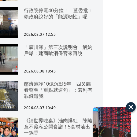
行政院停電40分鐘！ 藍委批：
賴政府說好的「能源韌性」呢
2026.08.07 12:55
「廣川漾」第三次說明會 解約
戶爆：建商嗆消保官來再說
2026.08.08 18:45
慈濟遭詐10億沉默5年 四叉貓
看聲明「重點就這句」：若判有
罪錢還我
2026.08.07 10:49
《請世界吃桌》滷肉爆紅 陳隨
意不藏私公開食譜！5食材滷出
一鍋香