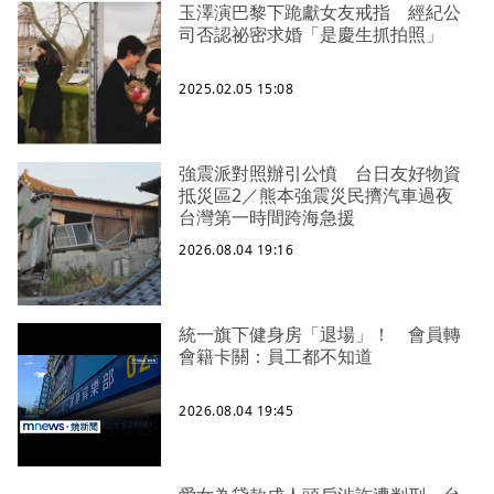
玉澤演巴黎下跪獻女友戒指 經紀公
司否認祕密求婚「是慶生抓拍照」
2025.02.05 15:08
強震派對照辦引公憤 台日友好物資
抵災區2／熊本強震災民擠汽車過夜
台灣第一時間跨海急援
2026.08.04 19:16
統一旗下健身房「退場」！ 會員轉
會籍卡關：員工都不知道
2026.08.04 19:45