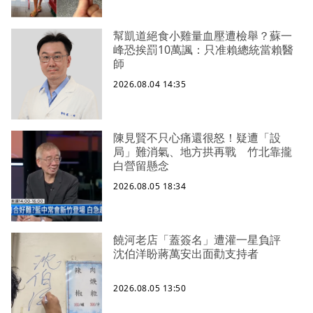
幫凱道絕食小雞量血壓遭檢舉？蘇一
峰恐挨罰10萬諷：只准賴總統當賴醫
師
2026.08.04 14:35
陳見賢不只心痛還很怒！疑遭「設
局」難消氣、地方拱再戰 竹北靠攏
白營留懸念
2026.08.05 18:34
饒河老店「蓋簽名」遭灌一星負評
沈伯洋盼蔣萬安出面勸支持者
2026.08.05 13:50