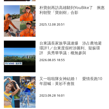
朴寶劍再訪高雄騎到YouBike了 揪惠
利朝聖「寶劍樹」合影
2025.12.08 20:51
台東議長家族爭議連爆 涉占農地避
環評1／台東度假村涉圖利、疑躲環
評 吳秀華爭議：概無參與
2026.08.05 18:55
又一啦啦隊女神結婚！ 愛情長跑10
年甜喊：黃衫不會脫
2023.09.28 16:01