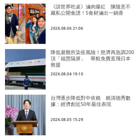
《請世界吃桌》滷肉爆紅 陳隨意不
藏私公開食譜！5食材滷出一鍋香
2026.08.06 21:06
降低避難所染疫風險！慈濟再急調200
頂「福慧隔屏」 華航免費直飛日本
救援
2026.08.04 19:10
台灣逐步降低對中依賴 賴清德秀數
據：經濟創近50年最佳表現
2026.08.05 15:29