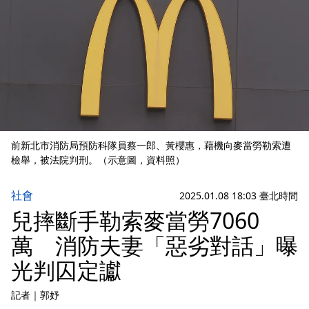
前新北市消防局預防科隊員蔡一郎、黃櫻惠，藉機向麥當勞勒索遭
檢舉，被法院判刑。（示意圖，資料照）
社會
2025.01.08 18:03 臺北時間
兒摔斷手勒索麥當勞7060
萬 消防夫妻「惡劣對話」曝
光判囚定讞
記者
｜
郭妤