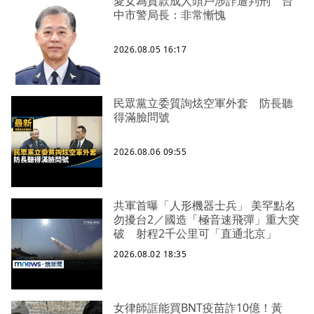
愛女為貸款成人頭戶涉詐遭判刑 台
中市警局長：非常慚愧
2026.08.05 16:17
民眾黨立委質詢炫空軍外套 防長聽
得滿臉問號
2026.08.06 09:55
共軍首曝「人形機器士兵」 美罕點名
勿擾台2／國造「極音速飛彈」重大突
破 射程2千公里可「直通北京」
2026.08.02 18:35
女律師誆能買BNT疫苗詐10億！黃