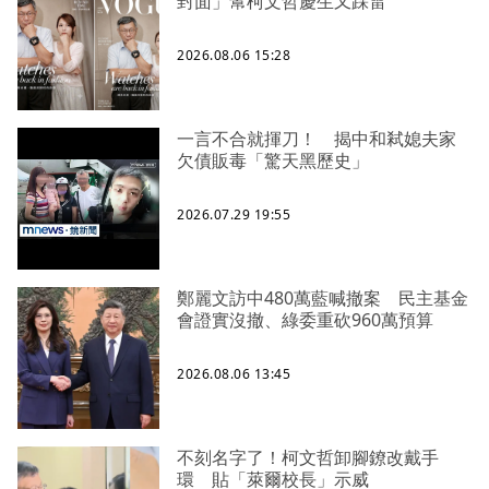
封面」幫柯文哲慶生又踩雷
2026.08.06 15:28
一言不合就揮刀！ 揭中和弒媳夫家
欠債販毒「驚天黑歷史」
2026.07.29 19:55
鄭麗文訪中480萬藍喊撤案 民主基金
會證實沒撤、綠委重砍960萬預算
2026.08.06 13:45
不刻名字了！柯文哲卸腳鐐改戴手
環 貼「萊爾校長」示威