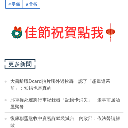
受傷
骨折
更多新聞
大書離職Dcard拍片聊外遇挨轟 認了「想重返幕
前」：知錯也是真的
邱軍撞死運將行車紀錄器「記憶卡消失」 肇事前居酒
屋聚餐
復康聯盟黨收中資密謀武裝滅台 內政部：依法聲請解
散