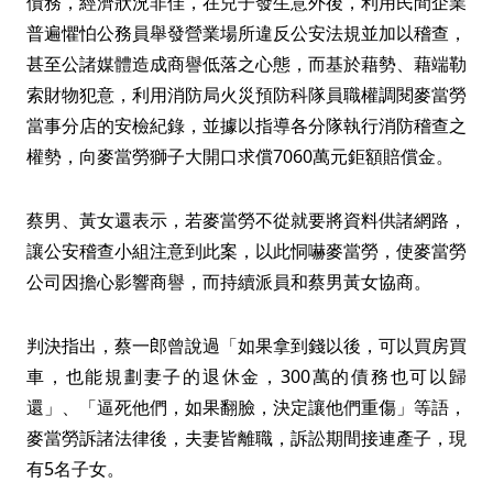
債務，經濟狀況非佳，在兒子發生意外後，利用民間企業
普遍懼怕公務員舉發營業場所違反公安法規並加以稽查，
甚至公諸媒體造成商譽低落之心態，而基於藉勢、藉端勒
索財物犯意，利用消防局火災預防科隊員職權調閱麥當勞
當事分店的安檢紀錄，並據以指導各分隊執行消防稽查之
權勢，向麥當勞獅子大開口求償7060萬元鉅額賠償金。
蔡男、黃女還表示，若麥當勞不從就要將資料供諸網路，
讓公安稽查小組注意到此案，以此恫嚇麥當勞，使麥當勞
公司因擔心影響商譽，而持續派員和蔡男黃女協商。
判決指出，蔡一郎曾說過「如果拿到錢以後，可以買房買
車，也能規劃妻子的退休金，300萬的債務也可以歸
還」、「逼死他們，如果翻臉，決定讓他們重傷」等語，
麥當勞訴諸法律後，夫妻皆離職，訴訟期間接連產子，現
有5名子女。