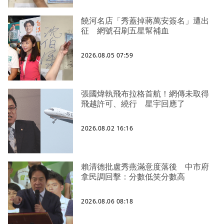
饒河名店「秀蓋掉蔣萬安簽名」遭出
征 網號召刷五星幫補血
2026.08.05 07:59
張國煒執飛布拉格首航！網傳未取得
飛越許可、繞行 星宇回應了
2026.08.02 16:16
賴清德批盧秀燕滿意度落後 中市府
拿民調回擊：分數低笑分數高
2026.08.06 08:18