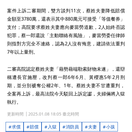
案件上訴二審期間，雙方談判11次，蔡姓夫妻降低賠償
金額至3780萬，還表示其中880萬元可接受「等值餐券」
支付；高院要求蔡姓夫妻應向麥當勞道歉，2人始終否認
犯罪，蔡一郎還說「主動聯絡有風險」，麥當勞委任律師
則指對方完全不連絡，認為2人沒有悔意，建請依法重判
7年以上量刑。
二審高院認定蔡姓夫妻「藉勢藉端勒索財物未遂」，還辯
稱遭長官施壓，改判蔡一郎6年6月、黃櫻惠5年2月刑
期，並分別褫奪公權2年、1年。蔡姓夫妻不甘遭重判，
全案再上訴，最高法院今天駁回上訴定讞，夫婦倆將入獄
執行。
更新時間
2025.01.08 18:05 臺北時間
求償
賠償
入獄
消防員
夫妻
小孩