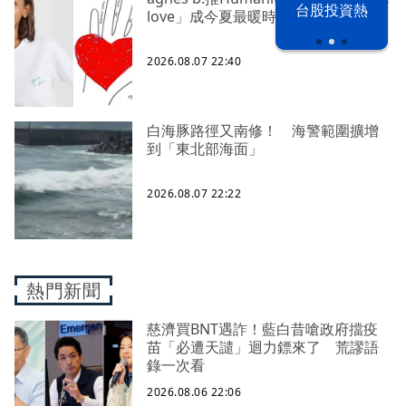
漢光42演習
台股投資熱
love」成今夏最暖時尚宣言
2026.08.07 22:40
白海豚路徑又南修！ 海警範圍擴增
到「東北部海面」
2026.08.07 22:22
熱門新聞
慈濟買BNT遇詐！藍白昔嗆政府擋疫
苗「必遭天譴」迴力鏢來了 荒謬語
錄一次看
2026.08.06 22:06