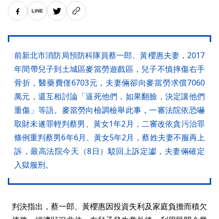
前新北市消防局預防科隊員蔡一郎、黃櫻惠夫妻，2017
年間帶兒子到土城區麥當勞遊戲區，兒子不慎摔傷右手
骨折，醫藥費僅6703元，夫妻倆卻向麥當勞求償7060
萬元，還互相討論「逼死他們，如果翻臉，決定讓他們
重傷」等語。麥當勞向檢調檢舉此事，一審法院依恐嚇
取財未遂罪輕判蔡男、黃女1年2月，二審改依貪污治罪
條例重判蔡男6年6月、黃女5年2月，蔡姓夫妻不服再上
訴，最高法院今天（8日）駁回上訴定讞，夫妻倆確定
入獄服刑。
判決指出，蔡一郎、黃櫻惠因投資失利及家庭負擔而積欠