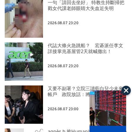
一句「請回去坐好」 特教生持斷掃把
戳女代課老師眼睛大失血近失明
2026.08.07 23:20
代誌大條火急跳船？ 宏碁派任李文
詳接掌兆基屋管2天就喊撤出！
2026.08.07 23:20
又要不副署？立院三讀藍白兒少未來
帳戶 政院放話：將採必要憲政作為
2026.08.07 23:00
agnès b.推Humanitarian系列 「give