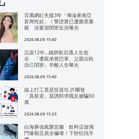
聞
百萬網紅失蹤3年「傳淪東南亞
富商性奴」！警證實已遭撕票棄
屍 涉案假閨密近況曝光
2026.08.09 15:40
沉寂12年…鐵肺歌后遇人生低
谷 「遭親弟賞巴掌、父親出軌
自己閨密」辛酸人生曝光
2026.08.09 15:40
線上打工竟是投資坑 詐團發
「真薪資」當誘餌求職反被騙50
萬
2026.08.09 15:20
白海豚強風襲宜蘭 飲料店玻璃
門爆裂店員全嚇壞！下秒狂找手