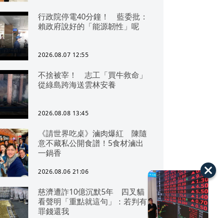
行政院停電40分鐘！ 藍委批：
賴政府說好的「能源韌性」呢
2026.08.07 12:55
不捨被宰！ 志工「買牛救命」
從綠島跨海送雲林安養
2026.08.08 13:45
《請世界吃桌》滷肉爆紅 陳隨
意不藏私公開食譜！5食材滷出
一鍋香
2026.08.06 21:06
慈濟遭詐10億沉默5年 四叉貓
看聲明「重點就這句」：若判有
罪錢還我