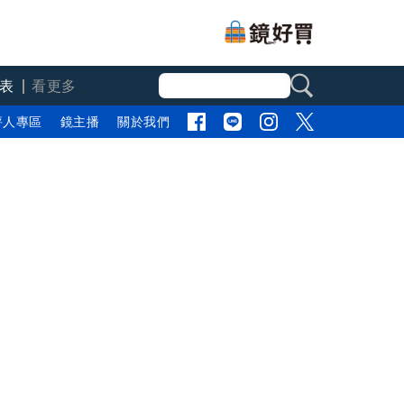
表
看更多
評人專區
鏡主播
關於我們