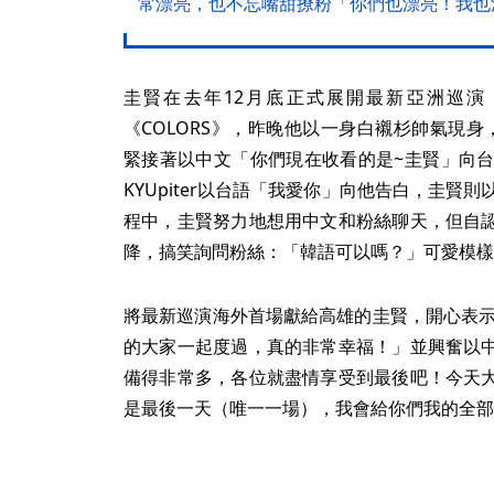
常漂亮，也不忘嘴甜撩粉「你們也漂亮！我也
圭賢在去年12月底正式展開最新亞洲巡演
《COLORS》，昨晚他以一身白襯杉帥氣現身，獻唱
緊接著以中文「你們現在收看的是~圭賢」向台灣
KYUpiter以台語「我愛你」向他告白，圭賢則以
程中，圭賢努力地想用中文和粉絲聊天，但自
降，搞笑詢問粉絲：「韓語可以嗎？」可愛模樣
將最新巡演海外首場獻給高雄的圭賢，開心表示
的大家一起度過，真的非常幸福！」並興奮以
備得非常多，各位就盡情享受到最後吧！今天
是最後一天（唯一一場），我會給你們我的全部