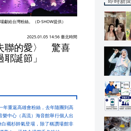
即時新
獻給台灣粉絲。（D-SHOW提供）
2025.01.05 14:56 臺北時間
失聯的愛〉 驚喜
過耶誕節」
時隔一年重返高雄會粉絲，去年隨團到高
音樂中心（高流）海音館舉行個人出
身白襯杉帥氣登場，除了稱讚場館非