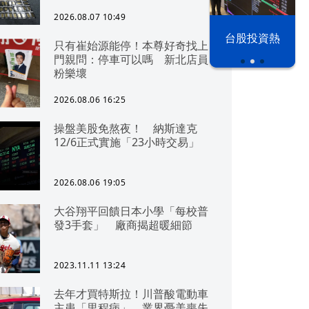
2026.08.07 10:49
漢光42演習
台股投資熱
只有崔始源能停！本尊好奇找上
門親問：停車可以嗎 新北店員
粉樂壞
2026.08.06 16:25
操盤美股免熬夜！ 納斯達克
12/6正式實施「23小時交易」
2026.08.06 19:05
大谷翔平回饋日本小學「每校普
發3手套」 廠商揭超暖細節
2023.11.11 13:24
去年才買特斯拉！川普酸電動車
主患「里程病」 業界憂美喪失