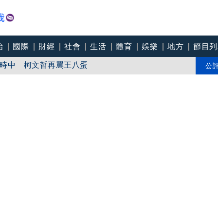
治
國際
財經
社會
生活
體育
娛樂
地方
節目列
時中 柯文哲再罵王八蛋
三爆料「你在講三小」
公
女友 揭七世情緣駁拐坑、暈船破財