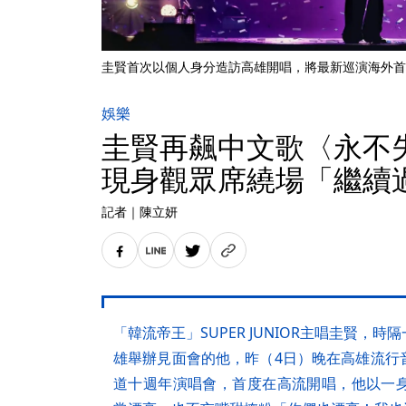
圭賢首次以個人身分造訪高雄開唱，將最新巡演海外首場
娛樂
圭賢再飆中文歌〈永不
現身觀眾席繞場「繼續
記者
｜
陳立妍
「韓流帝王」SUPER JUNIOR主唱圭賢，
雄舉辦見面會的他，昨（4日）晚在高雄流行
道十週年演唱會，首度在高流開唱，他以一