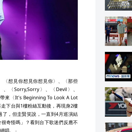
、〈想見你想見你想見你〉、〈那些
〈Sorry,Sorry〉、〈Devil〉、
s Beginning To Look A Lot
as〉 ，驚喜走下台與1樓粉絲互動後，再現身2樓
過了，但圭賢笑說，一直到4月巡演結
會很奇怪嗎」？看到台下歌迷們反應不
續唱。」