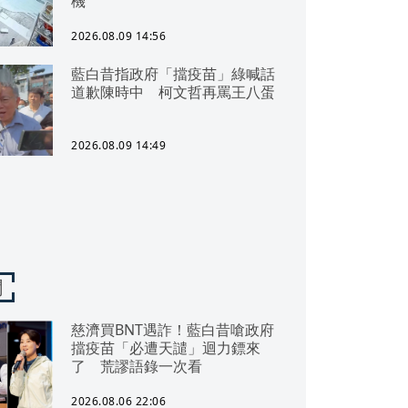
機
2026.08.09 14:56
藍白昔指政府「擋疫苗」綠喊話
道歉陳時中 柯文哲再罵王八蛋
2026.08.09 14:49
聞
慈濟買BNT遇詐！藍白昔嗆政府
擋疫苗「必遭天譴」迴力鏢來
了 荒謬語錄一次看
2026.08.06 22:06