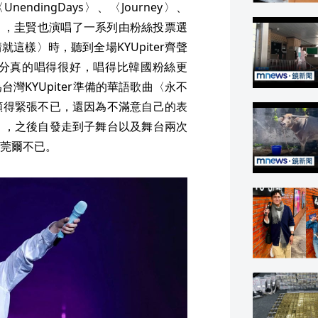
ndingDays〉、〈Journey〉、
化門〉，圭賢也演唱了一系列由粉絲投票選
這樣〉時，聽到全場KYUpiter齊聲
分真的唱得很好，唱得比韓國粉絲更
灣KYUpiter準備的華語歌曲〈永不
顯得緊張不已，還因為不滿意自己的表
」，之後自發走到子舞台以及舞台兩次
莞爾不已。