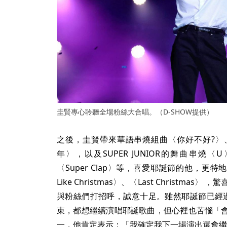
圭賢專心聆聽全場粉絲大合唱。（D-SHOW提供）
之後，圭賢帶來華語串燒組曲〈你好不好?〉
年〉，以及SUPER JUNIOR的舞曲串燒〈U〉、
〈Super Clap〉等，喜愛耶誕節的他，更特地帶來〈It'
Like Christmas〉、〈Last Christm
與粉絲們打招呼，誠意十足。雖然耶誕節已經
束，都想繼續演唱耶誕歌曲，但心裡也苦惱「
一，他肯定表示：「我確定我下一場演出還會繼