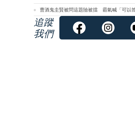
曹酒鬼圭賢被問這題險被擋 霸氣喊「可以
追蹤
我們