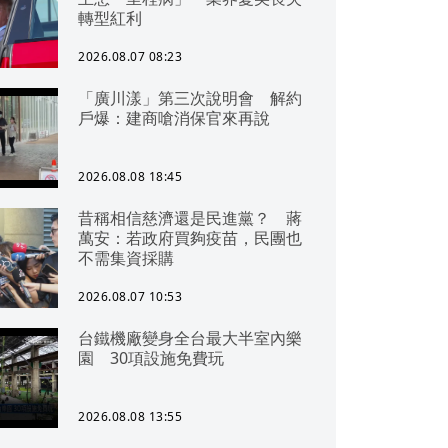
轉型紅利
2026.08.07 08:23
「廣川漾」第三次說明會 解約
戶爆：建商嗆消保官來再說
2026.08.08 18:45
昔稱相信慈濟還是民進黨？ 蔣
萬安：若政府買夠疫苗，民團也
不需集資採購
2026.08.07 10:53
台鐵機廠變身全台最大半室內樂
園 30項設施免費玩
2026.08.08 13:55