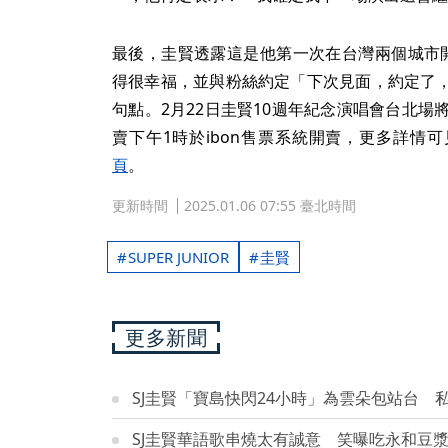
最後，圭賢透露這是他第一次在台灣兩個城市
得很幸福，並與粉絲約定「下次見面，約定了
句點。2月22日圭賢10週年紀念演唱會台北場
賣下午1時於ibon售票系統開賣，更多詳情
頁
。
更新時間
2025.01.06 07:55 臺北時間
SUPER JUNIOR
圭賢
更多新聞
SJ圭賢「寶島快閃24小時」為雲朵包站台 
SJ圭賢華語歌串燒太有誠意 笑曝吃永和豆漿