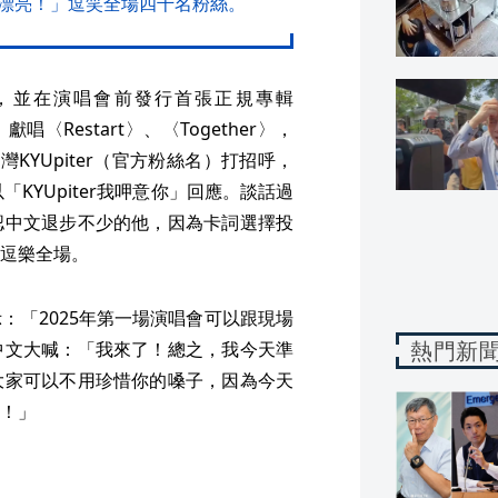
漂亮！」逗笑全場四千名粉絲。
，並在演唱會前發行首張正規專輯
〈Restart〉、〈Together〉，
KYUpiter（官方粉絲名）打招呼，
「KYUpiter我呷意你」回應。談話過
認中文退步不少的他，因為卡詞選擇投
逗樂全場。
：「2025年第一場演唱會可以跟現場
熱門新
中文大喊：「我來了！總之，我今天準
大家可以不用珍惜你的嗓子，因為今天
！」