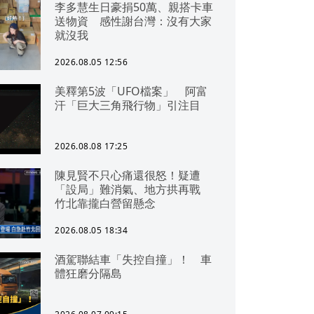
李多慧生日豪捐50萬、親搭卡車
送物資 感性謝台灣：沒有大家
就沒我
2026.08.05 12:56
美釋第5波「UFO檔案」 阿富
汗「巨大三角飛行物」引注目
2026.08.08 17:25
陳見賢不只心痛還很怒！疑遭
「設局」難消氣、地方拱再戰
竹北靠攏白營留懸念
2026.08.05 18:34
酒駕聯結車「失控自撞」！ 車
體狂磨分隔島