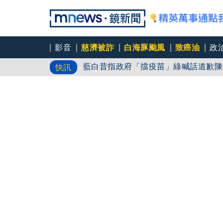
影音
慈濟被詐
白海豚颱風
致癌油
政
藍白昔指政府「擋疫苗」綠喊話道歉陳
快訊
姜厚任曝女友前夫是好友 護愛嗆小
姜厚任「老牛找到嫩草」再談小24歲