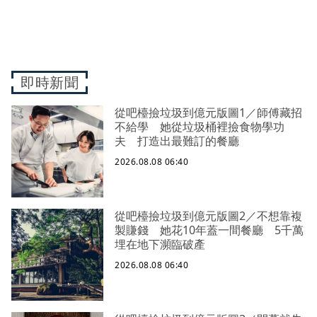
即時新聞
從吧檯撿垃圾到億元版圖1／師傅藏招
不給學 她從垃圾桶裡撿食物學功
夫 打造出最難訂的餐廳
2026.08.08 06:40
從吧檯撿垃圾到億元版圖2／不想靠複
製賺錢 她花10年蓋一間餐廳 5千萬
埋在地下瀕臨破產
2026.08.08 06:40