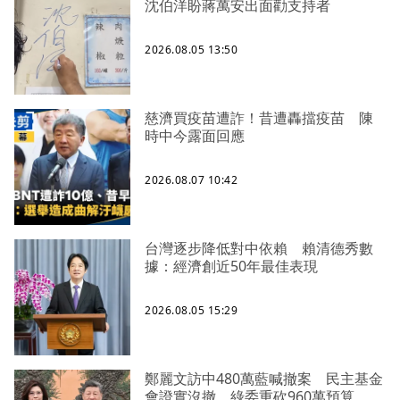
沈伯洋盼蔣萬安出面勸支持者
2026.08.05 13:50
慈濟買疫苗遭詐！昔遭轟擋疫苗 陳
時中今露面回應
2026.08.07 10:42
台灣逐步降低對中依賴 賴清德秀數
據：經濟創近50年最佳表現
2026.08.05 15:29
鄭麗文訪中480萬藍喊撤案 民主基金
會證實沒撤、綠委重砍960萬預算