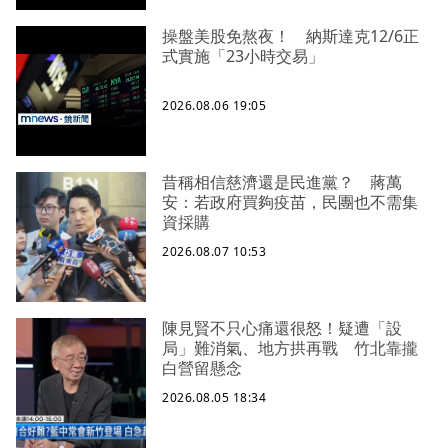
操盤美股免熬夜！ 納斯達克12/6正
式實施「23小時交易」
2026.08.06 19:05
昔稱相信慈濟還是民進黨？ 蔣萬
安：若政府買夠疫苗，民團也不需集
資採購
2026.08.07 10:53
陳見賢不只心痛還很怒！疑遭「設
局」難消氣、地方拱再戰 竹北靠攏
白營留懸念
2026.08.05 18:34