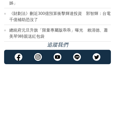
姊」
《財劃法》刪近300億預算衝擊輝達投資 郭智輝：台電
千億補助恐沒了
總統府元旦升旗「限量專屬版乖乖」曝光 賴清德、蕭
美琴9時親送紅包袋
追蹤我們