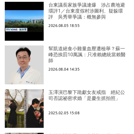
台東議長家族爭議連爆 涉占農地避
環評1／台東度假村涉圖利、疑躲環
評 吳秀華爭議：概無參與
2026.08.05 18:55
幫凱道絕食小雞量血壓遭檢舉？蘇一
峰恐挨罰10萬諷：只准賴總統當賴醫
師
2026.08.04 14:35
玉澤演巴黎下跪獻女友戒指 經紀公
司否認祕密求婚「是慶生抓拍照」
2025.02.05 15:08