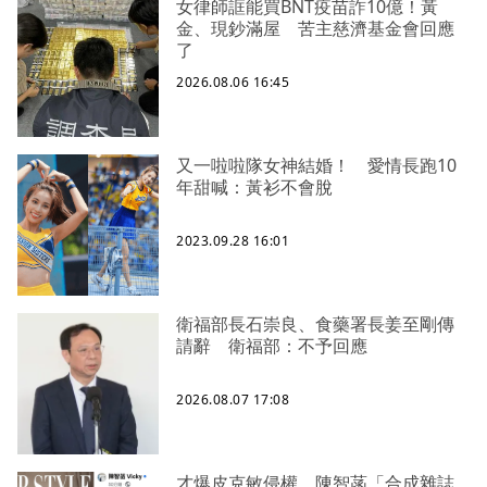
女律師誆能買BNT疫苗詐10億！黃
金、現鈔滿屋 苦主慈濟基金會回應
了
2026.08.06 16:45
又一啦啦隊女神結婚！ 愛情長跑10
年甜喊：黃衫不會脫
2023.09.28 16:01
衛福部長石崇良、食藥署長姜至剛傳
請辭 衛福部：不予回應
2026.08.07 17:08
才爆皮克敏侵權 陳智菡「合成雜誌