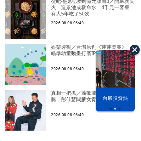
從吧檯撿垃圾到億元版圖3／開幕就失
火 造景池成救命水 4千元一客餐
有人5年吃了50次
2026.08.08 06:40
娛樂透視／台灣原創《芽芽樂團》
瞄準幼童動畫打磨IP
2026.08.08 06:40
真相一把抓／蕭敬騰 A-Lin同框有一
漢光42演習
台股投資熱
腿 彭佳慧聞腋女青年
2026.08.08 06:40