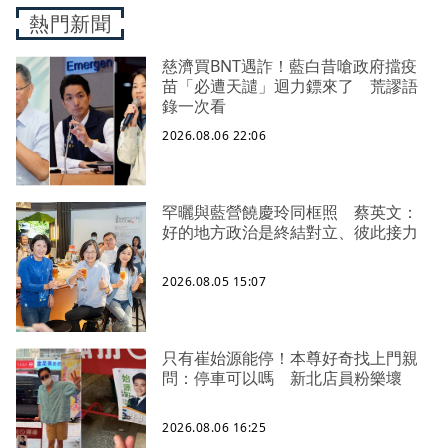
熱門新聞
慈濟買BNT遇詐！藍白昔嗆政府擋疫
苗「必遭天譴」迴力鏢來了 荒謬語
錄一次看
2026.08.06 22:06
罕曬與藍營饒慶玲同框照 蔡英文：
好的地方政治是終結對立、彼此接力
2026.08.05 15:07
只有崔始源能停！本尊好奇找上門親
問：停車可以嗎 新北店員粉樂壞
2026.08.06 16:25