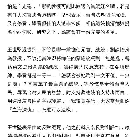
怡是自走砲，「那劉教授可能比較適合當網紅名嘴，若是
擔任大法官適合這樣嗎」？他表示，台灣法界個性沉穩、
又有修養，學養俱佳的人選非常多，相信總統賴清德與提
名小組切磋、研究之下，應該會有一份完美的名單。
王世堅還提到，不管是哪一黨擔任元首、總統，劉靜怡身
為教授，不該把當時即將卸任的蔡總統罵到一無是處，稱
蔡英文是最高票的總統，獲得廣大民意支持，在各項歷
練、學養都是一等一，「怎麼會被她罵到一文不值、一無
是處」？直言罵了最高票的總統，等於侮辱全體台灣人
民、辱罵台灣人民的智慧，對支持蔡總統的支持者而言，
用這麼羞辱性的字眼謾罵，「我說實在話，大家當然跟妳
『血海深仇』，怎麼可以這樣」。
王世堅表示由於反對廢死，他之前就具名反對劉靜怡，賴
清德總統的看法大多與他相同、對廢死也非常有意見，卻