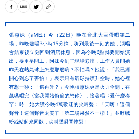
張惠妹（aMEI）今（22日）晚在台北大巨蛋唱第二
場，昨晚熱唱3小時15分鐘，嗨到最後一刻的她，演唱
會結束後立刻回到酒店休息，因為今晚6點就要開始演
出，要更早開工，阿妹今到了現場彩排，工作人員問她
昨天在熱氣球上怎麼那麼嗨？不怕嗎？她說：「我已經
開心到忘了害怕！」表示只有氣球持續升空時，她心裡
有想一秒：「還再升？」今晚張惠妹更是火力全開，在
飆嗓唱完〈當我開始偷偷的想你〉，接著唱〈愛什麼稀
罕〉時，她大讚今晚4萬歌迷的尖叫聲：「天啊！這個
聲音！這個聲音太美了！第二場果然不一樣！」並呼喊
粉絲站起來同歡，尖叫聲瞬間炸裂！