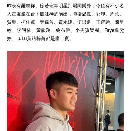
昨晚有羅志祥、徐若瑄等明星到場同樂外，今也有不少名
人星友坐在台下聽妹神的演出，包括温嵐、郭靜、周蕙、
賀瓏、柯佳嬿、黃偉晉、賈永婕、伍思凱、王齊麟、陳星
翰、李明依、黃韻玲、桑布伊、小男孩樂團、Faye詹雯
婷、LuLu黃路梓茵都是座上賓。