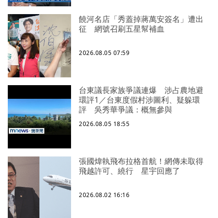
饒河名店「秀蓋掉蔣萬安簽名」遭出
征 網號召刷五星幫補血
2026.08.05 07:59
台東議長家族爭議連爆 涉占農地避
環評1／台東度假村涉圖利、疑躲環
評 吳秀華爭議：概無參與
2026.08.05 18:55
張國煒執飛布拉格首航！網傳未取得
飛越許可、繞行 星宇回應了
2026.08.02 16:16