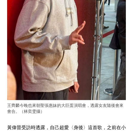
王齊麟今晚也來朝聖張惠妹的大巨蛋演唱會，透露女友隨後會來
會合。（林奕雯攝）
黃偉晉受訪時透露，自己超愛〈身後〉這首歌，之前在小