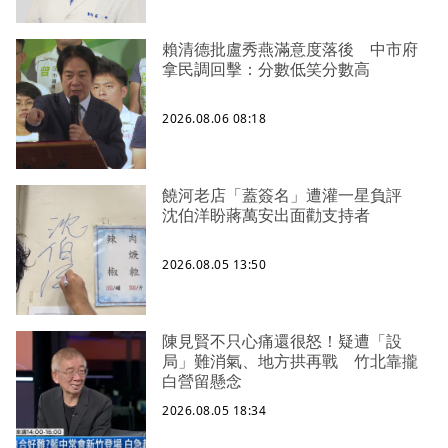
賴清德批盧秀燕滿意度落後 中市府
拿民調回擊：分數低笑分數高
2026.08.06 08:18
饒河老店「蓋簽名」遭灌一星負評
沈伯洋盼蔣萬安出面勸支持者
2026.08.05 13:50
陳見賢不只心痛還很怒！疑遭「設
局」難消氣、地方拱再戰 竹北靠攏
白營留懸念
2026.08.05 18:34