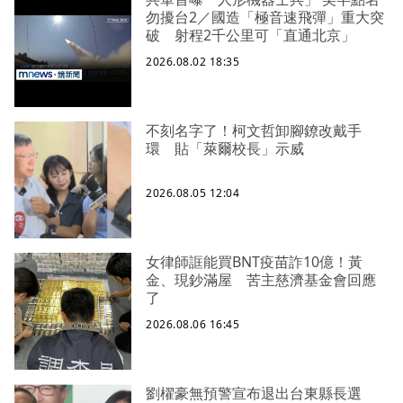
勿擾台2／國造「極音速飛彈」重大突
破 射程2千公里可「直通北京」
2026.08.02 18:35
不刻名字了！柯文哲卸腳鐐改戴手
環 貼「萊爾校長」示威
2026.08.05 12:04
女律師誆能買BNT疫苗詐10億！黃
金、現鈔滿屋 苦主慈濟基金會回應
了
2026.08.06 16:45
劉櫂豪無預警宣布退出台東縣長選