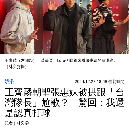
王齊麟（左圖起）、黃偉晉、Lulu今晚都來看張惠妹的演唱會。
（林奕雯攝）
娛樂
2024.12.22 18:48 臺北時間
王齊麟朝聖張惠妹被拱跟「台
灣隊長」尬歌？ 驚回：我還
是認真打球
記者
｜
林奕雯