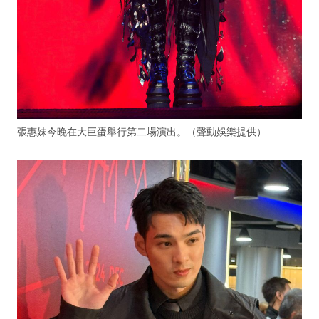
張惠妹今晚在大巨蛋舉行第二場演出。（聲動娛樂提供）