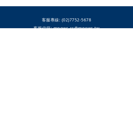
客服專線:
(02)7752-5678
客服信箱:
mnews.cs@mnews.tw
電視節目表
新聞自律
頻道位置
隱私權政策
內容授權
公告專區
整合行銷
©Mirror TV BROADCASTING LTD.
All Rights Reserved.
鏡電視股份有限公司 版權所有
本網頁使用
YouTube API 服務
，詳見
YouTube 服務條款
、
Google 隱私
權與條款