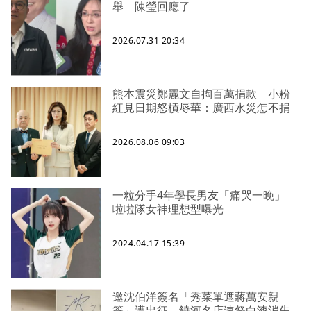
舉 陳瑩回應了
2026.07.31 20:34
熊本震災鄭麗文自掏百萬捐款 小粉
紅見日期怒槓辱華：廣西水災怎不捐
2026.08.06 09:03
一粒分手4年學長男友「痛哭一晚」
啦啦隊女神理想型曝光
2024.04.17 15:39
邀沈伯洋簽名「秀菜單遮蔣萬安親
簽」遭出征 饒河名店速祭白漆消失