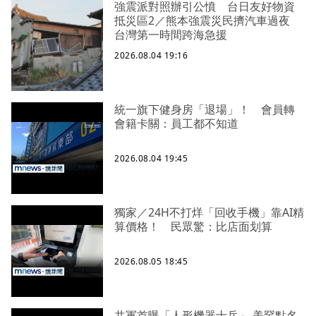
強震派對照辦引公憤 台日友好物資
抵災區2／熊本強震災民擠汽車過夜
台灣第一時間跨海急援
2026.08.04 19:16
統一旗下健身房「退場」！ 會員轉
會籍卡關：員工都不知道
2026.08.04 19:45
獨家／24H不打烊「回收手機」靠AI精
算價格！ 民眾驚：比店面划算
2026.08.05 18:45
共軍首曝「人形機器士兵」 美罕點名