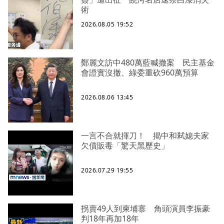
術
2026.08.05 19:52
鄭麗文訪中480萬藍喊撤案 民主基金
會證實沒撤、綠委重砍960萬預算
2026.08.06 13:45
一言不合就揮刀！ 揭中和弒媳夫家
欠債販毒「驚天黑歷史」
2026.07.29 19:55
拐賣49人到柬埔寨 角頭演員李振豪
判18年再加18年