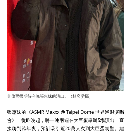
黃偉晉很期待今晚張惠妹的演出。（林奕雯攝）
張惠妹的《ASMR Maxxx @ Taipei Dome 世界巡迴演唱
會》，從昨晚起，將一連兩週在大巨蛋舉辦5場演出，直
接嗨到跨年夜，預計吸引近20萬人次到大巨蛋朝聖。繼