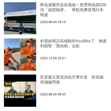
降低避難所染疫風險！慈濟再急調200
頂「福慧隔屏」 華航免費直飛日本
救援
2026.08.04 19:10
朴寶劍再訪高雄騎到YouBike了 揪惠
利朝聖「寶劍樹」合影
2025.12.08 20:51
民眾黨立委質詢炫空軍外套 防長聽
得滿臉問號
2026.08.06 09:55