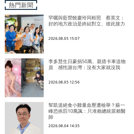
熱門新聞
罕曬與藍營饒慶玲同框照 蔡英文：
好的地方政治是終結對立、彼此接力
2026.08.05 15:07
李多慧生日豪捐50萬、親搭卡車送物
資 感性謝台灣：沒有大家就沒我
2026.08.05 12:56
幫凱道絕食小雞量血壓遭檢舉？蘇一
峰恐挨罰10萬諷：只准賴總統當賴醫
師
2026.08.04 14:35