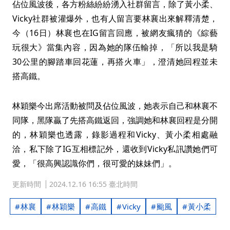
佔位風波後，各方粉絲紛紛湧入社群留言，除了黃小柔、
Vicky社群被灌爆外，也有人留言要林襄出來解釋清楚，
今（16日）林襄也在IG留言回應，被網友瘋猜的《綜藝
玩很大》當集內容，因為她的隊伍輸掉，「所以我是騎
30公里的腳踏車回花蓮，再搭火車」，澄清她回程並未
搭高鐵。
林穎樂今出席活動被問及佔位風波，她表示自己和林襄不
同隊，黑隊贏了先搭高鐵返回，強調她和林襄回程是分開
的，林穎樂也透露，錄影過程和Vicky、黃小柔相處融
洽，私下除了IG互相標記外，還收到Vicky私訊讚她們可
愛，「很高興認識你們，很可愛的妹妹們」。
更新時間
2024.12.16 16:55 臺北時間
林襄
林穎樂
高鐵
Vicky
颱風
黃小柔