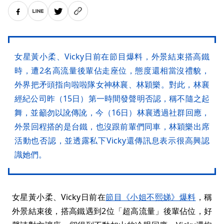
女星黃小柔、Vicky日前在節目爆料，外景結束搭高鐵
時，遭2名高流量後輩佔走座位，態度還相當沒禮貌，
外界把矛頭指向啦啦隊女神林襄、林穎樂。對此，林襄
經紀公司昨（15日）第一時間發聲明否認，稱不隨之起
舞，並籲勿以訛傳訛，今（16日）林襄透過社群回應，
外景回程搭的是台鐵，也沒跟前輩們同車，林穎樂出席
活動也否認，並透露私下Vicky還傳訊息表示很高興認
識她們。
女星黃小柔、Vicky日前在
節目《小姐不熙娣》爆料
，稱
外景結束後，搭高鐵遇到2位「超高流量」後輩佔位，好