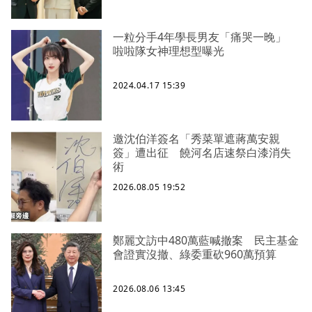
一粒分手4年學長男友「痛哭一晚」
啦啦隊女神理想型曝光
2024.04.17 15:39
邀沈伯洋簽名「秀菜單遮蔣萬安親
簽」遭出征 饒河名店速祭白漆消失
術
2026.08.05 19:52
鄭麗文訪中480萬藍喊撤案 民主基金
會證實沒撤、綠委重砍960萬預算
2026.08.06 13:45