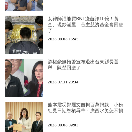
女律師誆能買BNT疫苗詐10億！黃
金、現鈔滿屋 苦主慈濟基金會回應
了
2026.08.06 16:45
劉櫂豪無預警宣布退出台東縣長選
舉 陳瑩回應了
2026.07.31 20:34
熊本震災鄭麗文自掏百萬捐款 小粉
紅見日期怒槓辱華：廣西水災怎不捐
2026.08.06 09:03