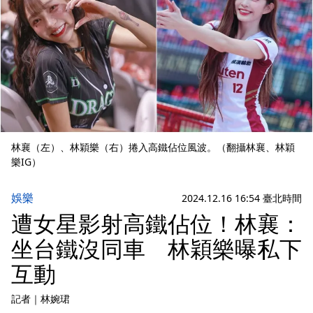
林襄（左）、林穎樂（右）捲入高鐵佔位風波。（翻攝林襄、林穎
樂IG）
娛樂
2024.12.16 16:54 臺北時間
遭女星影射高鐵佔位！林襄：
坐台鐵沒同車 林穎樂曝私下
互動
記者
｜
林婉珺