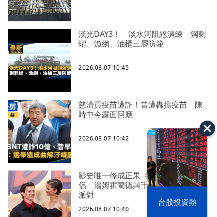
漢光DAY3！ 淡水河阻絕演練 鋼刺
蝟、漁網、油桶三層防範
2026.08.07 10:45
慈濟買疫苗遭詐！昔遭轟擋疫苗 陳
時中今露面回應
2026.08.07 10:42
影史唯一修成正果《蜘蛛人》銀幕情
侶 湯姆霍蘭德與千黛亞英國辦結婚
派對
以色列 穹頂
台股投資熱
之下
2026.08.07 10:40