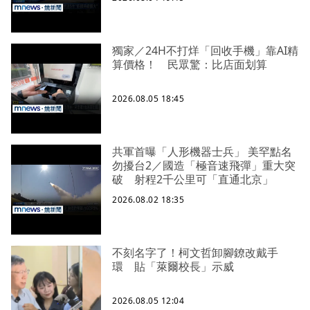
獨家／24H不打烊「回收手機」靠AI精
算價格！ 民眾驚：比店面划算
2026.08.05 18:45
共軍首曝「人形機器士兵」 美罕點名
勿擾台2／國造「極音速飛彈」重大突
破 射程2千公里可「直通北京」
2026.08.02 18:35
不刻名字了！柯文哲卸腳鐐改戴手
環 貼「萊爾校長」示威
2026.08.05 12:04