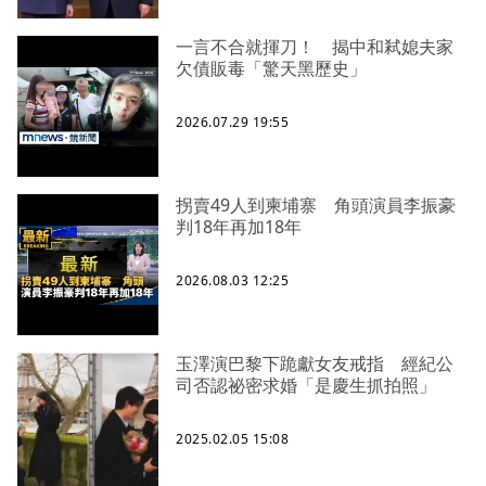
一言不合就揮刀！ 揭中和弒媳夫家
欠債販毒「驚天黑歷史」
2026.07.29 19:55
拐賣49人到柬埔寨 角頭演員李振豪
判18年再加18年
2026.08.03 12:25
玉澤演巴黎下跪獻女友戒指 經紀公
司否認祕密求婚「是慶生抓拍照」
2025.02.05 15:08