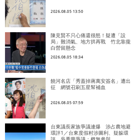
2026.08.05 13:50
陳見賢不只心痛還很怒！疑遭「設
局」難消氣、地方拱再戰 竹北靠攏
白營留懸念
2026.08.05 18:34
饒河名店「秀蓋掉蔣萬安簽名」遭出
征 網號召刷五星幫補血
2026.08.05 07:59
台東議長家族爭議連爆 涉占農地避
環評1／台東度假村涉圖利、疑躲環
評 吳秀華爭議：概無參與