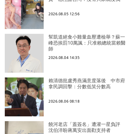
2026.08.05 12:56
幫凱道絕食小雞量血壓遭檢舉？蘇一
峰恐挨罰10萬諷：只准賴總統當賴醫
師
2026.08.04 14:35
賴清德批盧秀燕滿意度落後 中市府
拿民調回擊：分數低笑分數高
2026.08.06 08:18
饒河老店「蓋簽名」遭灌一星負評
沈伯洋盼蔣萬安出面勸支持者