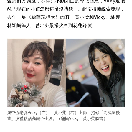
聲請對方讓座，卻得到不動如山的冷眼回應，Vicky還抱
怨「現在的小孩怎麼這麼沒禮貌」。網友根據線索發現，
去年一集《綜藝玩很大》內容，黃小柔和Vicky、林襄、
林穎樂等人，曾出外景搭火車到花蓮錄製。
屈中恆老婆Vicky（左）、黃小柔（右）上節目抱怨「高流量後
輩」沒禮貌佔高鐵位生波。（翻攝Vicky、黃小柔臉書）