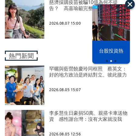
慈濟採購疫苗被騙10億為何不提
告？ 高嘉瑜籲完整揭露真相
2026.08.07 15:00
漢光42演習
台股投資熱
熱門新聞
罕曬與藍營饒慶玲同框照 蔡英文：
好的地方政治是終結對立、彼此接力
2026.08.05 15:07
李多慧生日豪捐50萬、親搭卡車送物
資 感性謝台灣：沒有大家就沒我
2026.08.05 12:56