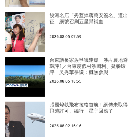
饒河名店「秀蓋掉蔣萬安簽名」遭出
征 網號召刷五星幫補血
2026.08.05 07:59
台東議長家族爭議連爆 涉占農地避
環評1／台東度假村涉圖利、疑躲環
評 吳秀華爭議：概無參與
2026.08.05 18:55
張國煒執飛布拉格首航！網傳未取得
飛越許可、繞行 星宇回應了
2026.08.02 16:16