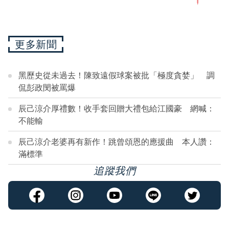
更多新聞
黑歷史從未過去！陳致遠假球案被批「極度貪婪」 調
侃彭政閔被罵爆
辰己涼介厚禮數！收手套回贈大禮包給江國豪 網喊：
不能輸
辰己涼介老婆再有新作！跳曾頌恩的應援曲 本人讚：
滿標準
追蹤我們