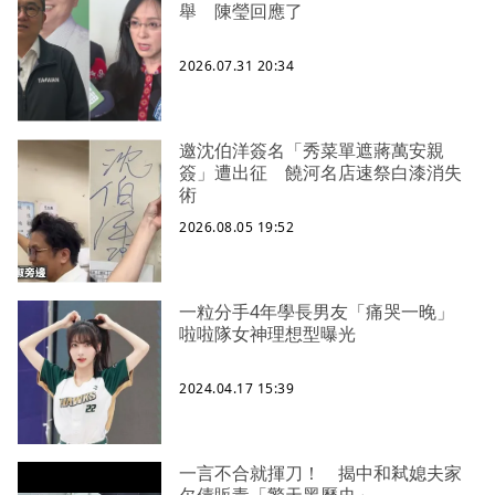
舉 陳瑩回應了
2026.07.31 20:34
邀沈伯洋簽名「秀菜單遮蔣萬安親
簽」遭出征 饒河名店速祭白漆消失
術
2026.08.05 19:52
一粒分手4年學長男友「痛哭一晚」
啦啦隊女神理想型曝光
2024.04.17 15:39
一言不合就揮刀！ 揭中和弒媳夫家
欠債販毒「驚天黑歷史」