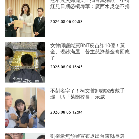
紅見日期怒槓辱華：廣西水災怎不捐
2026.08.06 09:03
女律師誆能買BNT疫苗詐10億！黃
金、現鈔滿屋 苦主慈濟基金會回應
了
2026.08.06 16:45
不刻名字了！柯文哲卸腳鐐改戴手
環 貼「萊爾校長」示威
2026.08.05 12:04
劉櫂豪無預警宣布退出台東縣長選