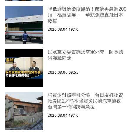
降低避難所染疫風險！慈濟再急調200
頂「福慧隔屏」 華航免費直飛日本
救援
2026.08.04 19:10
民眾黨立委質詢炫空軍外套 防長聽
得滿臉問號
2026.08.06 09:55
強震派對照辦引公憤 台日友好物資
抵災區2／熊本強震災民擠汽車過夜
台灣第一時間跨海急援
2026.08.04 19:16