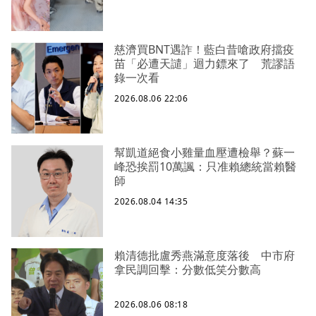
慈濟買BNT遇詐！藍白昔嗆政府擋疫
苗「必遭天譴」迴力鏢來了 荒謬語
錄一次看
2026.08.06 22:06
幫凱道絕食小雞量血壓遭檢舉？蘇一
峰恐挨罰10萬諷：只准賴總統當賴醫
師
2026.08.04 14:35
賴清德批盧秀燕滿意度落後 中市府
拿民調回擊：分數低笑分數高
2026.08.06 08:18