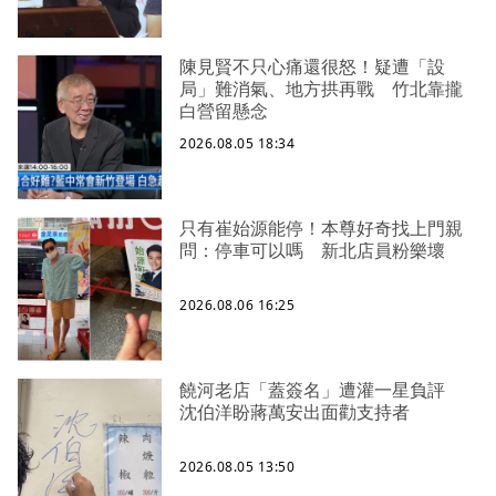
陳見賢不只心痛還很怒！疑遭「設
局」難消氣、地方拱再戰 竹北靠攏
白營留懸念
2026.08.05 18:34
只有崔始源能停！本尊好奇找上門親
問：停車可以嗎 新北店員粉樂壞
2026.08.06 16:25
饒河老店「蓋簽名」遭灌一星負評
沈伯洋盼蔣萬安出面勸支持者
2026.08.05 13:50