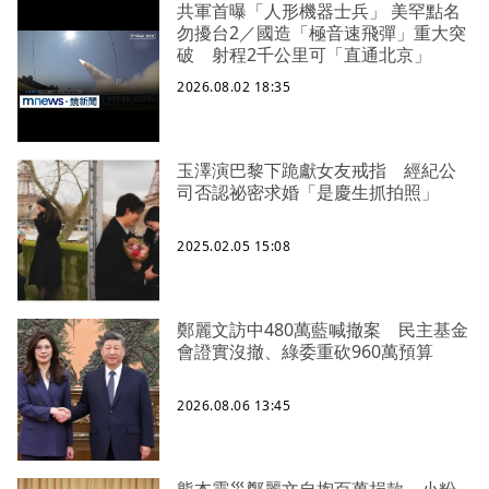
共軍首曝「人形機器士兵」 美罕點名
勿擾台2／國造「極音速飛彈」重大突
破 射程2千公里可「直通北京」
2026.08.02 18:35
玉澤演巴黎下跪獻女友戒指 經紀公
司否認祕密求婚「是慶生抓拍照」
2025.02.05 15:08
鄭麗文訪中480萬藍喊撤案 民主基金
會證實沒撤、綠委重砍960萬預算
2026.08.06 13:45
熊本震災鄭麗文自掏百萬捐款 小粉