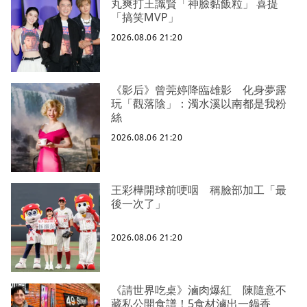
丸爽打王識賢「神臉黏飯粒」 喜提
「搞笑MVP」
2026.08.06 21:20
《影后》曾莞婷降臨雄影 化身夢露
玩「觀落陰」：濁水溪以南都是我粉
絲
2026.08.06 21:20
王彩樺開球前哽咽 稱臉部加工「最
後一次了」
2026.08.06 21:20
《請世界吃桌》滷肉爆紅 陳隨意不
藏私公開食譜！5食材滷出一鍋香