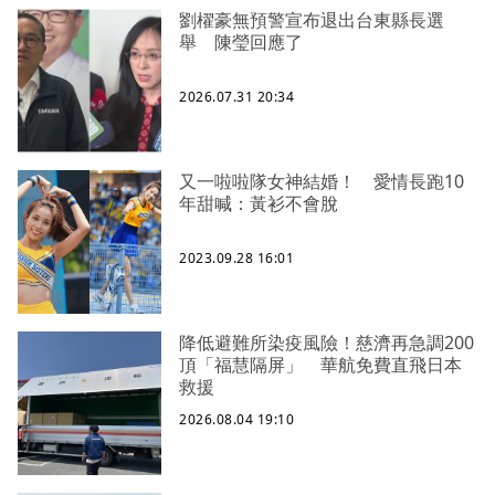
劉櫂豪無預警宣布退出台東縣長選
舉 陳瑩回應了
2026.07.31 20:34
又一啦啦隊女神結婚！ 愛情長跑10
年甜喊：黃衫不會脫
2023.09.28 16:01
降低避難所染疫風險！慈濟再急調200
頂「福慧隔屏」 華航免費直飛日本
救援
2026.08.04 19:10