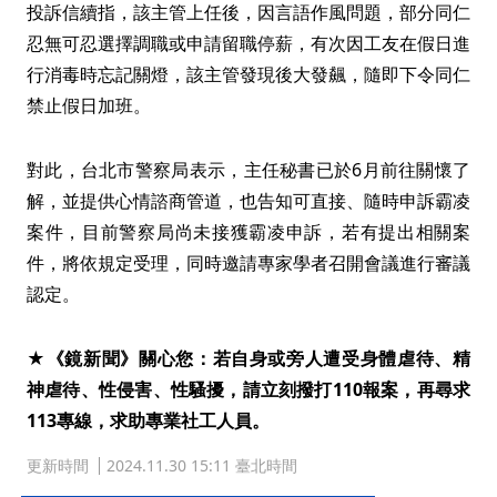
投訴信續指，該主管上任後，因言語作風問題，部分同仁
忍無可忍選擇調職或申請留職停薪，有次因工友在假日進
行消毒時忘記關燈，該主管發現後大發飆，隨即下令同仁
禁止假日加班。
對此，台北市警察局表示，主任秘書已於6月前往關懷了
解，並提供心情諮商管道，也告知可直接、隨時申訴霸凌
案件，目前警察局尚未接獲霸凌申訴，若有提出相關案
件，將依規定受理，同時邀請專家學者召開會議進行審議
認定。
★《鏡新聞》關心您：若自身或旁人遭受身體虐待、精
神虐待、性侵害、性騷擾，請立刻撥打110報案，再尋求
113專線，求助專業社工人員。
更新時間
2024.11.30 15:11 臺北時間