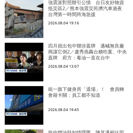
強震派對照辦引公憤 台日友好物資
抵災區2／熊本強震災民擠汽車過夜
台灣第一時間跨海急援
2026.08.04 19:16
四月就出包中聯涉蓋牌 邁喊無良廠
商讓它倒2／盧秀燕轟台糖吃案、中央
蓋牌 府方：毒油一直在台中
2026.08.04 13:07
統一旗下健身房「退場」！ 會員轉
會籍卡關：員工都不知道
2026.08.04 19:45
批中聯油疑知情隱匿 陳其邁籲比照