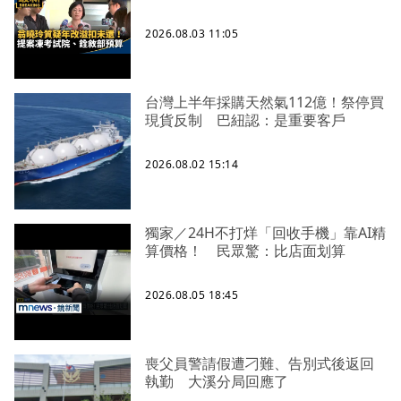
2026.08.03 11:05
台灣上半年採購天然氣112億！祭停買
現貨反制 巴紐認：是重要客戶
2026.08.02 15:14
獨家／24H不打烊「回收手機」靠AI精
算價格！ 民眾驚：比店面划算
2026.08.05 18:45
喪父員警請假遭刁難、告別式後返回
執勤 大溪分局回應了