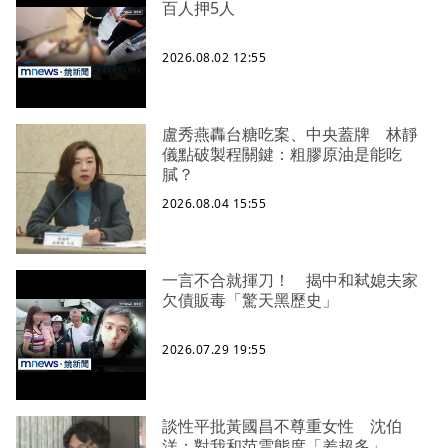
百人押5人
2026.08.02 12:55
盧秀燕轟台糖吃案、中央蓋牌 林靜
儀點破製程關鍵：粗膠原油是能吃
膩？
2026.08.04 15:55
一言不合就揮刀！ 揭中和弒媳夫家
欠債販毒「驚天黑歷史」
2026.07.29 19:55
談性平批黃國昌不尊重女性 沈伯
洋：對我和范雲態度「差超多」