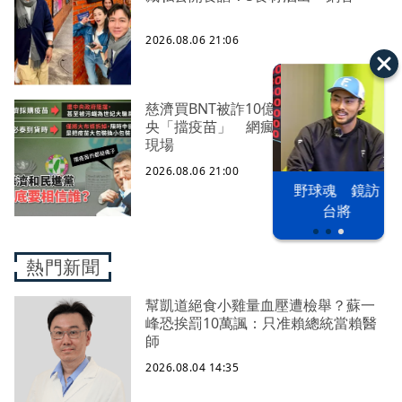
2026.08.06 21:06
慈濟買BNT被詐10億！藍營當年嗆中
央「擋疫苗」 網瘋朝聖：大型翻車
現場
2026.08.06 21:00
以色列 穹頂
野球魂 鏡訪
台股投資熱
之下
台將
熱門新聞
幫凱道絕食小雞量血壓遭檢舉？蘇一
峰恐挨罰10萬諷：只准賴總統當賴醫
師
2026.08.04 14:35