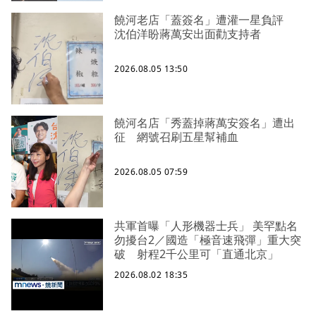
饒河老店「蓋簽名」遭灌一星負評
沈伯洋盼蔣萬安出面勸支持者
2026.08.05 13:50
饒河名店「秀蓋掉蔣萬安簽名」遭出
征 網號召刷五星幫補血
2026.08.05 07:59
共軍首曝「人形機器士兵」 美罕點名
勿擾台2／國造「極音速飛彈」重大突
破 射程2千公里可「直通北京」
2026.08.02 18:35