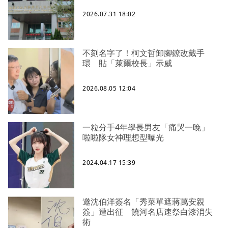
2026.07.31 18:02
不刻名字了！柯文哲卸腳鐐改戴手
環 貼「萊爾校長」示威
2026.08.05 12:04
一粒分手4年學長男友「痛哭一晚」
啦啦隊女神理想型曝光
2024.04.17 15:39
邀沈伯洋簽名「秀菜單遮蔣萬安親
簽」遭出征 饒河名店速祭白漆消失
術