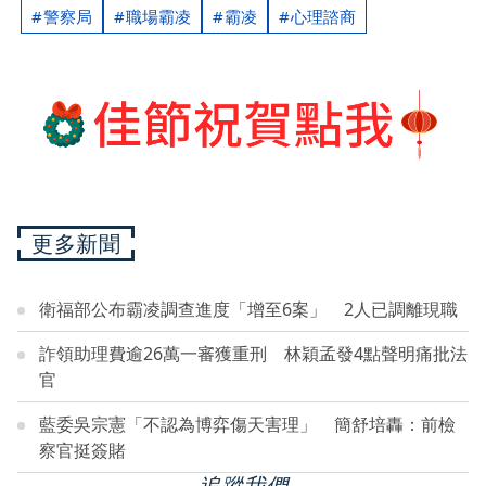
警察局
職場霸凌
霸凌
心理諮商
更多新聞
衛福部公布霸凌調查進度「增至6案」 2人已調離現職
詐領助理費逾26萬一審獲重刑 林穎孟發4點聲明痛批法
官
藍委吳宗憲「不認為博弈傷天害理」 簡舒培轟：前檢
察官挺簽賭
追蹤我們