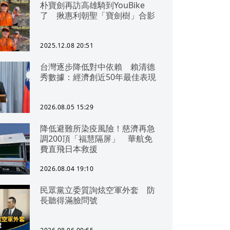
朴寶劍再訪高雄騎到YouBike
了 揪惠利朝聖「寶劍樹」合影
2025.12.08 20:51
台灣逐步降低對中依賴 賴清德
秀數據：經濟創近50年最佳表現
2026.08.05 15:29
降低避難所染疫風險！慈濟再急
調200頂「福慧隔屏」 華航免
費直飛日本救援
2026.08.04 19:10
民眾黨立委質詢炫空軍外套 防
長聽得滿臉問號