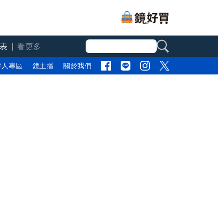
表
看更多
評人專區
鏡主播
關於我們