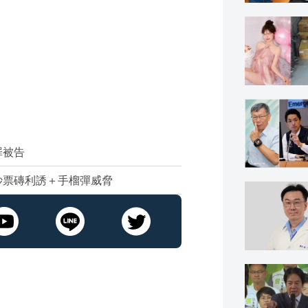
罪被告
鈔票磚利誘＋手榴彈威脅