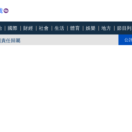
治
國際
財經
社會
生活
體育
娛樂
地方
節目列
《狂忘警探》全數通過入選多倫多「午夜瘋狂」 阮經天苦練柔道
創責任歸屬
公
擴產、目標2029年量產