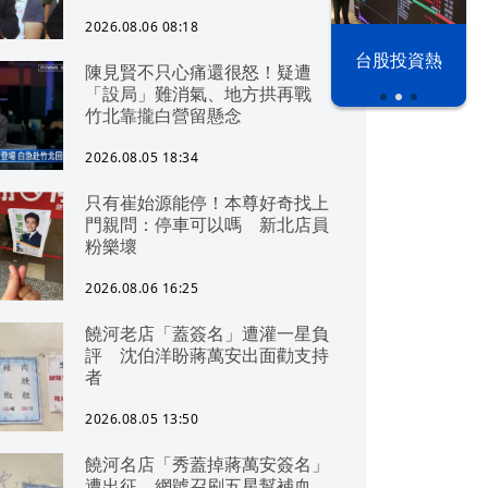
2026.08.06 08:18
漢光42演習
台股投資熱
陳見賢不只心痛還很怒！疑遭
「設局」難消氣、地方拱再戰
竹北靠攏白營留懸念
2026.08.05 18:34
只有崔始源能停！本尊好奇找上
門親問：停車可以嗎 新北店員
粉樂壞
2026.08.06 16:25
饒河老店「蓋簽名」遭灌一星負
評 沈伯洋盼蔣萬安出面勸支持
者
2026.08.05 13:50
饒河名店「秀蓋掉蔣萬安簽名」
遭出征 網號召刷五星幫補血