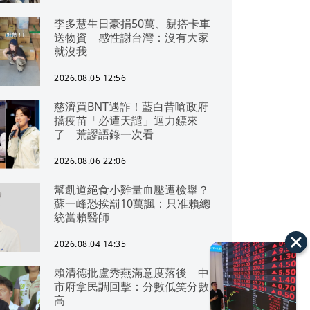
李多慧生日豪捐50萬、親搭卡車
送物資 感性謝台灣：沒有大家
就沒我
2026.08.05 12:56
慈濟買BNT遇詐！藍白昔嗆政府
擋疫苗「必遭天譴」迴力鏢來
了 荒謬語錄一次看
2026.08.06 22:06
幫凱道絕食小雞量血壓遭檢舉？
蘇一峰恐挨罰10萬諷：只准賴總
統當賴醫師
2026.08.04 14:35
賴清德批盧秀燕滿意度落後 中
市府拿民調回擊：分數低笑分數
高