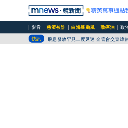
影音
慈濟被詐
白海豚颱風
致癌油
政
快訊
股息發放罕見二度延遲 金管會交查緯
明年記憶體更缺！華邦電啟動高雄模組B