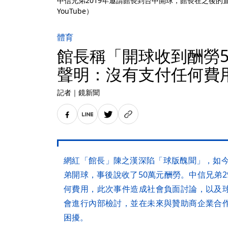
中信兄弟2019年邀請館長到台中開球，館長在之後的
YouTube）
體育
館長稱「開球收到酬勞5
聲明：沒有支付任何費
記者
｜
鏡新聞
網紅「館長」陳之漢深陷「球版醜聞」，如今
弟開球，事後說收了50萬元酬勞。中信兄弟
何費用，此次事件造成社會負面討論，以及
會進行內部檢討，並在未來與贊助商企業合
困擾。