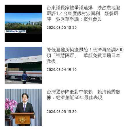
台東議長家族爭議連爆 涉占農地避
環評1／台東度假村涉圖利、疑躲環
評 吳秀華爭議：概無參與
2026.08.05 18:55
降低避難所染疫風險！慈濟再急調200
頂「福慧隔屏」 華航免費直飛日本
救援
2026.08.04 19:10
台灣逐步降低對中依賴 賴清德秀數
據：經濟創近50年最佳表現
2026.08.05 15:29