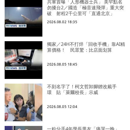
共軍首曝「人形機器士兵」 美罕點名
勿擾台2／國造「極音速飛彈」重大突
破 射程2千公里可「直通北京」
2026.08.02 18:35
獨家／24H不打烊「回收手機」靠AI精
算價格！ 民眾驚：比店面划算
2026.08.05 18:45
不刻名字了！柯文哲卸腳鐐改戴手
環 貼「萊爾校長」示威
2026.08.05 12:04
一粒分手4年學長男友「痛哭一晚」