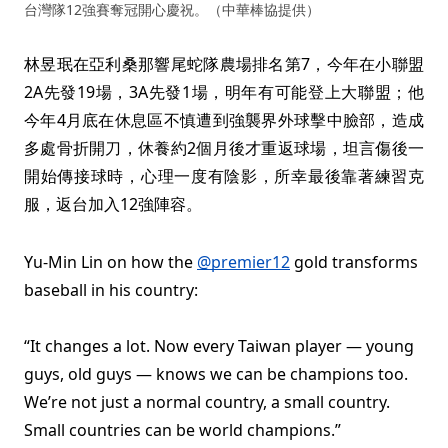
台灣隊12強賽奪冠開心慶祝。（中華棒協提供）
林昱珉在亞利桑那響尾蛇隊農場排名第7，今年在小聯盟
2A先發19場，3A先發1場，明年有可能登上大聯盟；他
今年4月底在休息區不慎遭到強襲界外球擊中臉部，造成
多處骨折開刀，休養約2個月後才重返球場，坦言傷後一
開始傳接球時，心理一度有陰影，所幸最後靠著練習克
服，返台加入12強陣容。
Yu-Min Lin on how the
@premier12
gold transforms
baseball in his country:
“It changes a lot. Now every Taiwan player — young
guys, old guys — knows we can be champions too.
We’re not just a normal country, a small country.
Small countries can be world champions.” ⁦