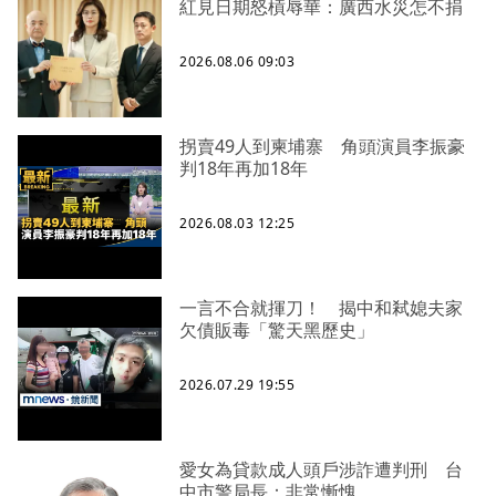
紅見日期怒槓辱華：廣西水災怎不捐
2026.08.06 09:03
拐賣49人到柬埔寨 角頭演員李振豪
判18年再加18年
2026.08.03 12:25
一言不合就揮刀！ 揭中和弒媳夫家
欠債販毒「驚天黑歷史」
2026.07.29 19:55
愛女為貸款成人頭戶涉詐遭判刑 台
中市警局長：非常慚愧