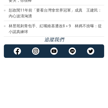
要哭，你很棒
彭政閔11年前「要看台灣拿世界冠軍」成真 王建民：
內心波濤洶湧
林昱珉刺青包手、紅嘴維基遭改8＋9 林媽不捨曝：從
小認真練球
追蹤我們