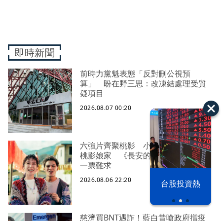
即時新聞
前時力黨魁表態「反對刪公視預
算」 盼在野三思：改凍結處理受質
疑項目
2026.08.07 00:20
六強片齊聚桃影 小薰《祖先鬼》回
桃影娘家 《長安的荔枝》桃影加映
一票難求
以色列 穹頂
2026.08.06 22:20
台股投資熱
之下
慈濟買BNT遇詐！藍白昔嗆政府擋疫