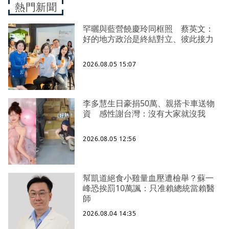
熱門新聞
罕曬與藍營饒慶玲同框照 蔡英文：
好的地方政治是終結對立、彼此接力
2026.08.05 15:07
李多慧生日豪捐50萬、親搭卡車送物
資 感性謝台灣：沒有大家就沒我
2026.08.05 12:56
幫凱道絕食小雞量血壓遭檢舉？蘇一
峰恐挨罰10萬諷：只准賴總統當賴醫
師
2026.08.04 14:35