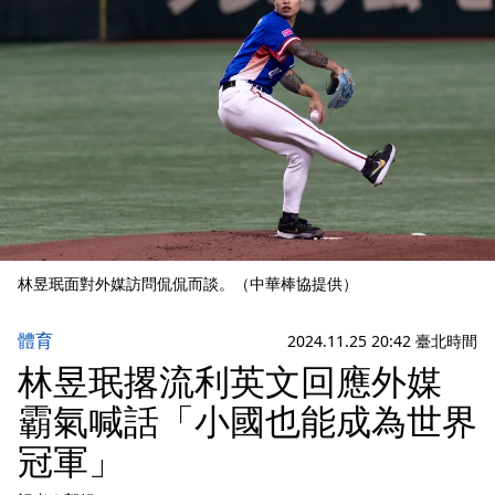
林昱珉面對外媒訪問侃侃而談。（中華棒協提供）
體育
2024.11.25 20:42 臺北時間
林昱珉撂流利英文回應外媒
霸氣喊話「小國也能成為世界
冠軍」