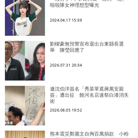
啦啦隊女神理想型曝光
2024.04.17 15:39
劉櫂豪無預警宣布退出台東縣長選
舉 陳瑩回應了
2026.07.31 20:34
邀沈伯洋簽名「秀菜單遮蔣萬安親
簽」遭出征 饒河名店速祭白漆消失
術
2026.08.05 19:52
熊本震災鄭麗文自掏百萬捐款 小粉