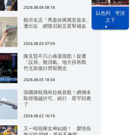
2026.08.06 08:18
以色列 穹頂
饒河名店「秀蓋掉蔣萬安簽名」
之下
遭出征 網號召刷五星幫補血
2026.08.05 07:59
陳見賢不只心痛還很怒！疑遭
「設局」難消氣、地方拱再戰
竹北靠攏白營留懸念
2026.08.05 18:34
張國煒執飛布拉格首航！網傳未
取得飛越許可、繞行 星宇回應
了
2026.08.02 16:16
又一啦啦隊女神結婚！ 愛情長
跑10年甜喊：黃衫不會脫