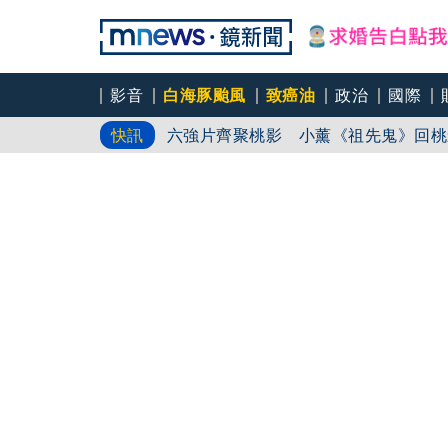
前時力黨魁表態「反對刪公視預算」 
影音
白海豚颱風
致癌油
政治
國際
六強片齊聚桃影 小薰《祖先鬼》回桃
快訊
慈濟買BNT遇詐！藍白昔嗆政府擋疫