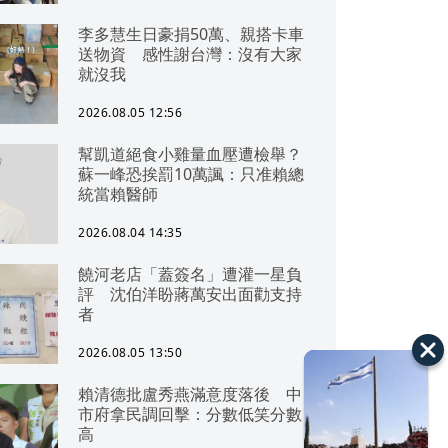
李多慧生日豪捐50萬、親搭卡車
送物資 感性謝台灣：沒有大家
就沒我
2026.08.05 12:56
幫凱道絕食小雞量血壓遭檢舉？
蘇一峰恐挨罰10萬諷：只准賴總
統當賴醫師
2026.08.04 14:35
饒河老店「蓋簽名」遭灌一星負
評 沈伯洋盼蔣萬安出面勸支持
者
2026.08.05 13:50
賴清德批盧秀燕滿意度落後 中
市府拿民調回擊：分數低笑分數
高