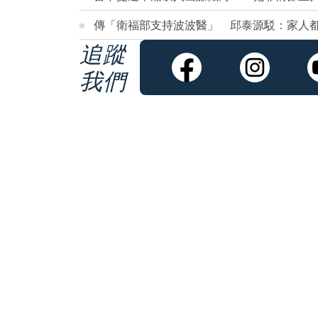
傳「衛福部支持波波醫」 邱泰源駁：家人
追蹤
我們