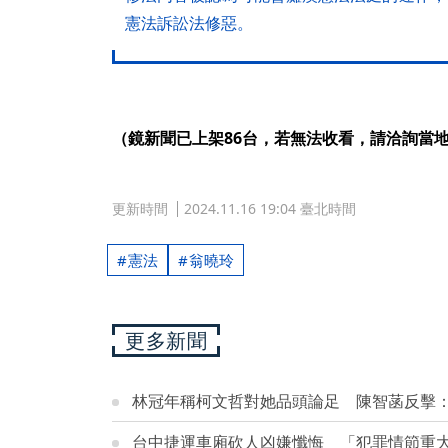
憲法訴訟法修惡。
（鏡新聞已上架86台，若無法收看，請洽詢當
更新時間
2024.11.16 19:04 臺北時間
憲法
翁曉玲
更多新聞
林冠年稱柯文哲對她品頭論足 陳智菡反擊
台中捷運車廂砍人凶嫌懺悔 「犯罪情節重大