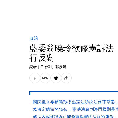
政治
藍委翁曉玲欲修憲訴法 
行反對
記者
｜
尹智剛
、郭彥廷
國民黨立委翁曉玲提出憲法訴訟法修正草案
為法定總額的15位，憲法法庭判決門檻則是
修法內容被認為可能會癱瘓憲法法庭的運作，