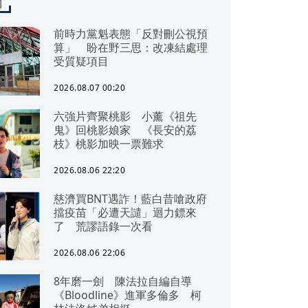
聞
前時力黨魁表態「反對刪公視預
算」 盼在野三思：改凍結處理
受質疑項目
2026.08.07 00:20
六強片齊聚桃影 小薰《祖先
鬼》回桃影娘家 《長安的荔
枝》桃影加映一票難求
2026.08.06 22:20
慈濟買BNT遇詐！藍白昔嗆政府
擋疫苗「必遭天譴」迴力鏢來
了 荒謬語錄一次看
2026.08.06 22:06
8年磨一劍 陳法拉自編自導
《Bloodline》進軍多倫多 柯