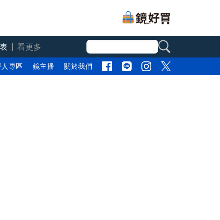
表
看更多
評人專區
鏡主播
關於我們