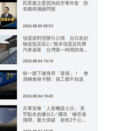
民眾黨立委質詢炫空軍外套 防
長聽得滿臉問號
2026.08.06 09:55
強震派對照辦引公憤 台日友好
物資抵災區2／熊本強震災民擠
汽車過夜 台灣第一時間跨海急
援
2026.08.04 19:16
統一旗下健身房「退場」！ 會
員轉會籍卡關：員工都不知道
2026.08.04 19:45
共軍首曝「人形機器士兵」 美
罕點名勿擾台2／國造「極音速
飛彈」重大突破 射程2千公里
可「直通北京」