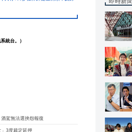
即時新
地系統台。）
：酒駕無法選挾怨報復
」3度裁定延押