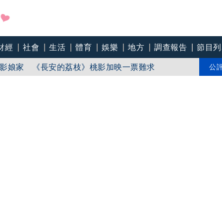
盼在野三思：改凍結處理受質疑項目
財經
社會
生活
體育
娛樂
地方
調查報告
節目列
影娘家 《長安的荔枝》桃影加映一票難求
公
苗「必遭天譴」迴力鏢來了 荒謬語錄一次看