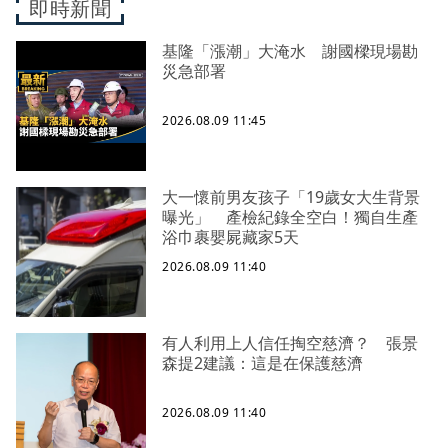
即時新聞
基隆「漲潮」大淹水 謝國樑現場勘
災急部署
2026.08.09 11:45
大一懷前男友孩子「19歲女大生背景
曝光」 產檢紀錄全空白！獨自生產
浴巾裹嬰屍藏家5天
2026.08.09 11:40
有人利用上人信任掏空慈濟？ 張景
森提2建議：這是在保護慈濟
2026.08.09 11:40