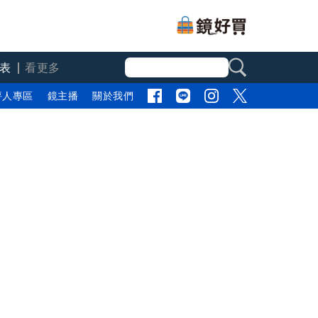
表
看更多
評人專區
鏡主播
關於我們