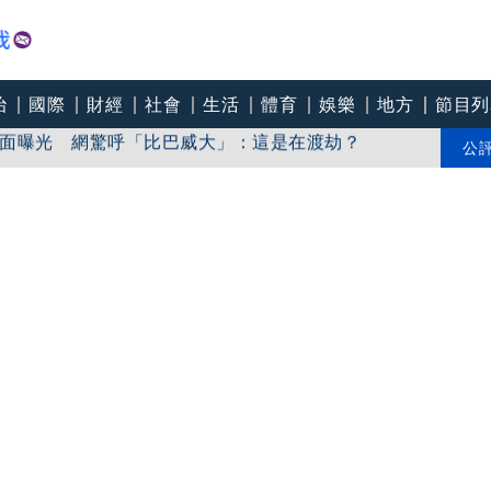
治
國際
財經
社會
生活
體育
娛樂
地方
節目列
面曝光 網驚呼「比巴威大」：這是在渡劫？
打中國疫苗、卻搶打AZ
公
官媒舊片闢謠被抓包