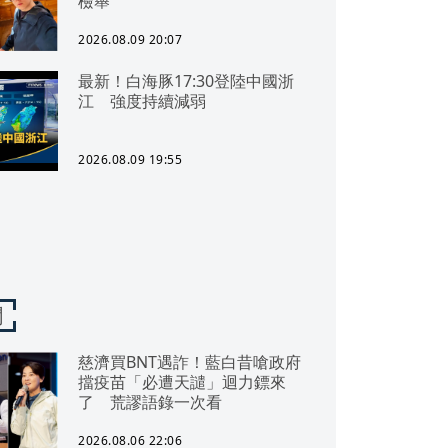
檢舉
2026.08.09 20:07
最新！白海豚17:30登陸中國浙
江 強度持續減弱
2026.08.09 19:55
聞
慈濟買BNT遇詐！藍白昔嗆政府
擋疫苗「必遭天譴」迴力鏢來
了 荒謬語錄一次看
2026.08.06 22:06