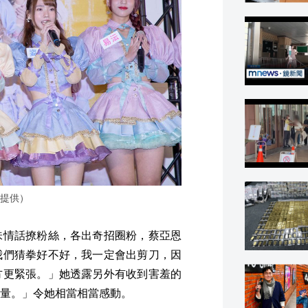
提供）
味情話撩粉絲，各出奇招圈粉，蔡亞恩
我們猜拳好不好，我一定會出剪刀，因
方更緊張。」她透露另外有收到害羞的
量。」令她相當相當感動。