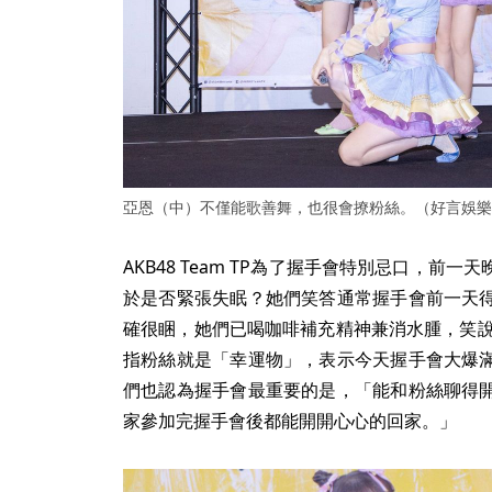
亞恩（中）不僅能歌善舞，也很會撩粉絲。（好言娛樂
AKB48 Team TP為了握手會特別忌口，前
於是否緊張失眠？她們笑答通常握手會前一天
確很睏，她們已喝咖啡補充精神兼消水腫，笑說一舉兩
指粉絲就是「幸運物」，表示今天握手會大爆
們也認為握手會最重要的是，「能和粉絲聊得
家參加完握手會後都能開開心心的回家。」