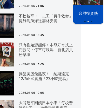
2026.08.06 21:06
漢光42演習
台股投資熱
不捨被宰！ 志工「買牛救命」
從綠島跨海送雲林安養
2026.08.08 13:45
只有崔始源能停！本尊好奇找上
門親問：停車可以嗎 新北店員
粉樂壞
2026.08.06 16:25
操盤美股免熬夜！ 納斯達克
12/6正式實施「23小時交易」
2026.08.06 19:05
大谷翔平回饋日本小學「每校普
發3手套」 廠商揭超暖細節