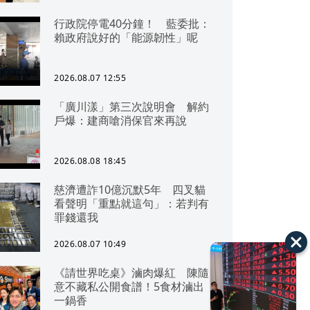
行政院停電40分鐘！ 藍委批：
賴政府說好的「能源韌性」呢
2026.08.07 12:55
「廣川漾」第三次說明會 解約
戶爆：建商嗆消保官來再說
2026.08.08 18:45
慈濟遭詐10億沉默5年 四叉貓
看聲明「重點就這句」：若判有
罪錢還我
2026.08.07 10:49
《請世界吃桌》滷肉爆紅 陳隨
意不藏私公開食譜！5食材滷出
一鍋香