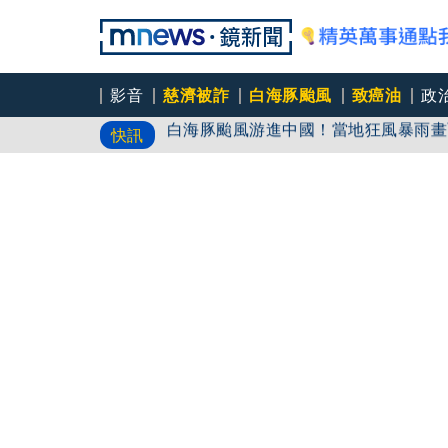
影音
慈濟被詐
白海豚颱風
致癌油
政
白海豚颱風游進中國！當地狂風暴雨畫
快訊
蔣、柯轟綠擋疫苗！ 醫師酸：嘴喊要
伊朗最高領袖傳病危「恐隨時過世」 