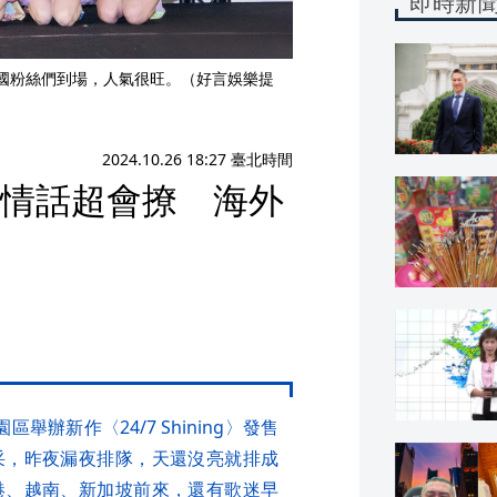
即時新
吸引各國粉絲們到場，人氣很旺。（好言娛樂提
2024.10.26 18:27 臺北時間
飆土味情話超會撩 海外
園區舉辦新作〈24/7 Shining〉發售
采，昨夜漏夜排隊，天還沒亮就排成
港、越南、新加坡前來，還有歌迷早