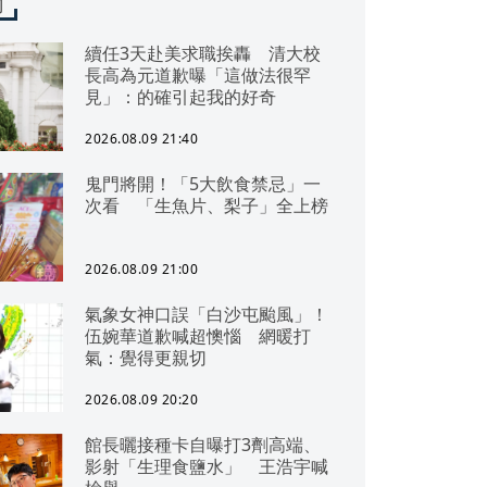
聞
續任3天赴美求職挨轟 清大校
長高為元道歉曝「這做法很罕
見」：的確引起我的好奇
2026.08.09 21:40
鬼門將開！「5大飲食禁忌」一
次看 「生魚片、梨子」全上榜
2026.08.09 21:00
氣象女神口誤「白沙屯颱風」！
伍婉華道歉喊超懊惱 網暖打
氣：覺得更親切
2026.08.09 20:20
館長曬接種卡自曝打3劑高端、
影射「生理食鹽水」 王浩宇喊