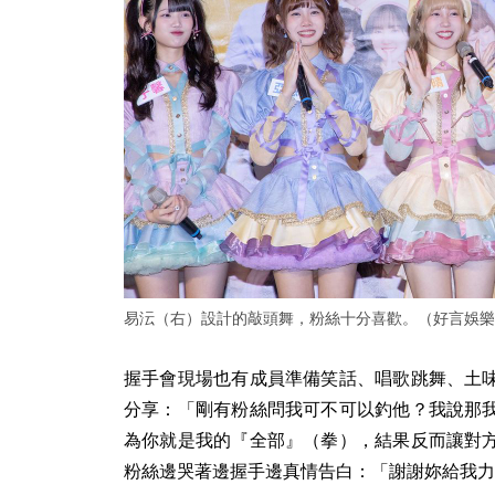
易沄（右）設計的敲頭舞，粉絲十分喜歡。（好言娛樂
握手會現場也有成員準備笑話、唱歌跳舞、土
分享：「剛有粉絲問我可不可以釣他？我說那
為你就是我的『全部』（拳），結果反而讓對
粉絲邊哭著邊握手邊真情告白：「謝謝妳給我力