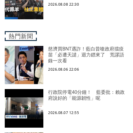
禦性社工不敢多做無奈趨勢？耗竭殆
2026.08.08 22:30
盡下的社安網危機｜社工消失中
熱門新聞
慈濟買BNT遇詐！藍白昔嗆政府擋疫
苗「必遭天譴」迴力鏢來了 荒謬語
錄一次看
2026.08.06 22:06
行政院停電40分鐘！ 藍委批：賴政
府說好的「能源韌性」呢
2026.08.07 12:55