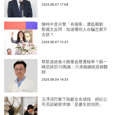
2026.08.07 17:08
陳時中昔示警「有掮客」遭藍圍剿
鄭麗文反問：知道哪些人在騙怎麼不
去抓？
2026.08.07 15:25
幫凱道絕食小雞量血壓遭檢舉？蘇一
峰恐挨罰10萬諷：只准賴總統當賴醫
師
2026.08.04 14:35
玉澤演巴黎下跪獻女友戒指 經紀公
司否認祕密求婚「是慶生抓拍照」