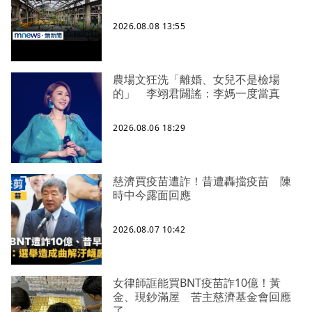
2026.08.08 13:55
農場文狂洗「離婚、女兒不是檢場
的」 李翊君闢謠：李媽一度當真
2026.08.06 18:29
慈濟買疫苗遭詐！昔遭轟擋疫苗 陳
時中今露面回應
2026.08.07 10:42
女律師誆能買BNT疫苗詐10億！黃
金、現鈔滿屋 苦主慈濟基金會回應
了