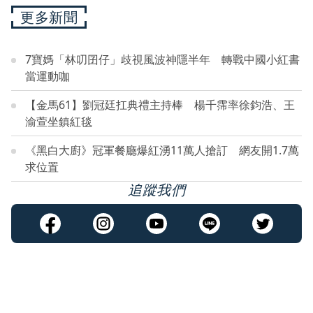
更多新聞
7寶媽「林叨囝仔」歧視風波神隱半年 轉戰中國小紅書
當運動咖
【金馬61】劉冠廷扛典禮主持棒 楊千霈率徐鈞浩、王
渝萱坐鎮紅毯
《黑白大廚》冠軍餐廳爆紅湧11萬人搶訂 網友開1.7萬
求位置
追蹤我們