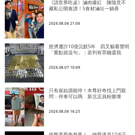
《請世界吃桌》滷肉爆紅 陳隨意不
藏私公開食譜！5食材滷出一鍋香
2026.08.06 21:06
慈濟遭詐10億沉默5年 四叉貓看聲明
「重點就這句」：若判有罪錢還我
2026.08.07 10:49
只有崔始源能停！本尊好奇找上門親
問：停車可以嗎 新北店員粉樂壞
2026.08.06 16:25
操盤美股免熬夜！ 納斯達克12/6正