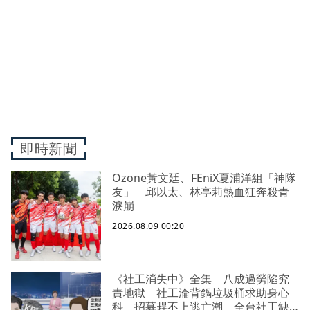
即時新聞
Ozone黃文廷、FEniX夏浦洋組「神隊
友」 邱以太、林亭莉熱血狂奔殺青
淚崩
2026.08.09 00:20
《社工消失中》全集 八成過勞陷究
責地獄 社工淪背鍋垃圾桶求助身心
科 招募趕不上逃亡潮 全台社工缺