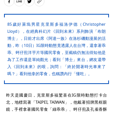
85歲好萊塢男星克里斯多福洛伊德（Christopher
Lloyd），在經典科幻片《回到未來》系列飾演「布朗
博士」，日前才出席《阿達一族》在洛杉磯動漫展的活
動，昨（10日）IG限時動態竟透露人在台灣，還拿著乖
乖、蚵仔煎洋芋片等國民零食，至截稿仍無法得知他是
為了工作還是單純觀光；看到「博士」來台，網友還帶
入《回到未來》的哏，詢問：「終於開著時光車來了
嗎？」看到他拿的零食，也稱讚內行「懂吃」。
昨天是國慶日，克里斯多福驚喜在IG限時動態打卡台
北，地標寫著「TAIPEI, TAIWAN」，他戴著招牌黑框眼
鏡，手裡拿著國民零食「綠乖乖」、蚵仔煎及孔雀香酥