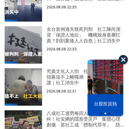
口警報 揭薪資回捐黑幕 血汗錢遭
2026.08.08 22:35
剝削
全台首例過失致死判刑 社工陳尚潔
背「保證人地位」 機構脫身基層扛
責？剴剴案後人人自危｜社工消失中
2026.08.08 22:33
究責文化人人怕 社福缺口拉警報
招募追不上離職潮 低薪過勞誰來守
護｜社工消失中
2026.08.08 22:31
漢光42演習
台股投資熱
八成社工過勞每四人有一人求助身心
科！社安網的隱形受災戶 集體心理
創傷 當社工成「體制代罪羊」 防