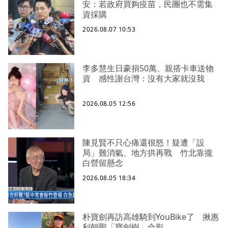
安：若政府買夠疫苗，民團也不需集
資採購
2026.08.07 10:53
李多慧生日豪捐50萬、親搭卡車送物
資 感性謝台灣：沒有大家就沒我
2026.08.05 12:56
陳見賢不只心痛還很怒！疑遭「設
局」難消氣、地方拱再戰 竹北靠攏
白營留懸念
2026.08.05 18:34
朴寶劍再訪高雄騎到YouBike了 揪惠
利朝聖「寶劍樹」合影