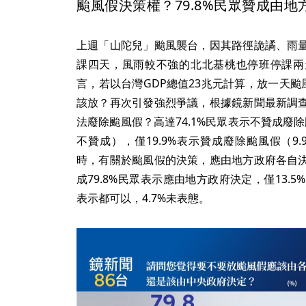
颱風假決策權？79.8%民眾贊成由地
上週「山陀兒」颱風襲台，因其路徑詭譎、雨
課四天，風雨較不強的北北基桃也停班停課兩
言，若以台灣GDP總值23兆元計算，放一天颱
該放？再次引發強烈爭議，根據鏡新聞最新調
法廢除颱風假？高達74.1%民眾表示不贊成廢除颱
不贊成），僅19.9%表示贊成廢除颱風假（9.
時，有關於颱風假的決策，應由地方政府各自
成79.8%民眾表示應由地方政府決定，僅13.5
表示都可以，4.7%未表態。