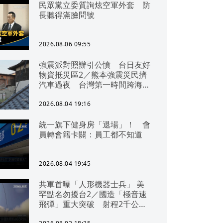
民眾黨立委質詢炫空軍外套 防
長聽得滿臉問號
2026.08.06 09:55
強震派對照辦引公憤 台日友好
物資抵災區2／熊本強震災民擠
汽車過夜 台灣第一時間跨海急
援
2026.08.04 19:16
統一旗下健身房「退場」！ 會
員轉會籍卡關：員工都不知道
2026.08.04 19:45
共軍首曝「人形機器士兵」 美
罕點名勿擾台2／國造「極音速
飛彈」重大突破 射程2千公里
可「直通北京」