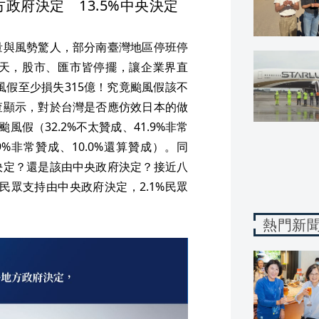
方政府決定 13.5%中央決定
量與風勢驚人，部分南臺灣地區停班停
天，股市、匯市皆停擺，讓企業界直
風假至少損失315億！究竟颱風假該不
查顯示，對於台灣是否應仿效日本的做
風假（32.2%不太贊成、41.9%非常
9%非常贊成、10.0%還算贊成）。同
決定？還是該由中央政府決定？接近八
%民眾支持由中央政府決定，2.1%民眾
熱門新