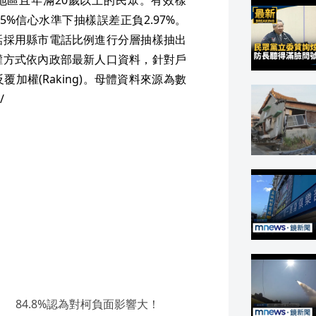
台閩地區且年滿20歲以上的民眾。有效樣
95%信心水準下抽樣誤差正負2.97%。
話採用縣市電話比例進行分層抽樣抽出
權方式依內政部最新人口資料，針對戶
加權(Raking)。母體資料來源為數
/
 84.8%認為對柯負面影響大！