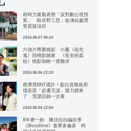
聞
前時力黨魁表態「反對刪公視預
算」 盼在野三思：改凍結處理
受質疑項目
2026.08.07 00:20
六強片齊聚桃影 小薰《祖先
鬼》回桃影娘家 《長安的荔
枝》桃影加映一票難求
2026.08.06 22:20
慈濟買BNT遇詐！藍白昔嗆政府
擋疫苗「必遭天譴」迴力鏢來
了 荒謬語錄一次看
2026.08.06 22:06
8年磨一劍 陳法拉自編自導
《Bloodline》進軍多倫多 柯