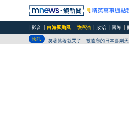
影音
白海豚颱風
致癌油
政治
國際
中颱「白海豚」逼近北台灣 星宇台日
快訊
笑著笑著就哭了 被遺忘的日本喜劇天
角頭大哥變身親情喜劇 羅志祥噴貢丸