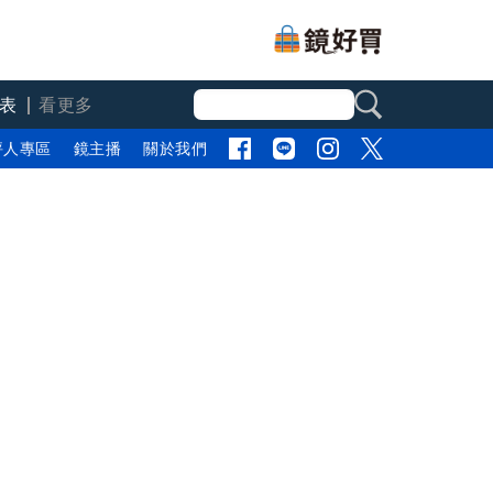
表
看更多
評人專區
鏡主播
關於我們