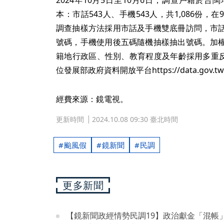
2024年10月5日至10月6日，調查戶籍於
本：市話543人、手機543人，共1,086份，在
調查抽樣方法採用市話及手機雙底冊訪問，市
號碼，手機使用後五碼隨機抽樣抽出號碼。加
籍地行政區、性別、教育程度及年齡採用多重反覆
位發展部政府資料開放平台https://data.gov.tw
經費來源：鏡電視。
更新時間
2024.10.08 09:30 臺北時間
颱風假
鏡新聞
民調
更多新聞
【鏡新聞政經情勢民調19】政治獻金「混帳」