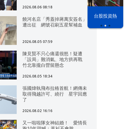
2026.08.06 08:18
以色列 穹頂
台股投資熱
饒河名店「秀蓋掉蔣萬安簽名」
之下
遭出征 網號召刷五星幫補血
2026.08.05 07:59
陳見賢不只心痛還很怒！疑遭
「設局」難消氣、地方拱再戰
竹北靠攏白營留懸念
2026.08.05 18:34
張國煒執飛布拉格首航！網傳未
取得飛越許可、繞行 星宇回應
了
2026.08.02 16:16
又一啦啦隊女神結婚！ 愛情長
跑10年甜喊：黃衫不會脫