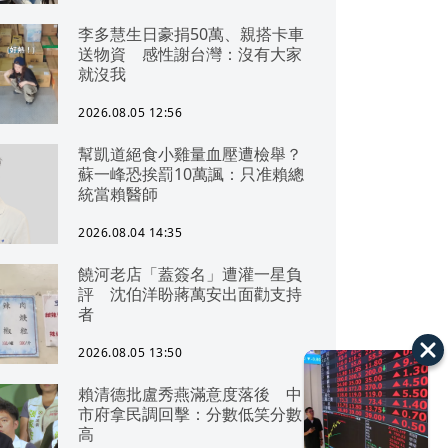
李多慧生日豪捐50萬、親搭卡車
送物資 感性謝台灣：沒有大家
就沒我
2026.08.05 12:56
幫凱道絕食小雞量血壓遭檢舉？
蘇一峰恐挨罰10萬諷：只准賴總
統當賴醫師
2026.08.04 14:35
饒河老店「蓋簽名」遭灌一星負
評 沈伯洋盼蔣萬安出面勸支持
者
2026.08.05 13:50
賴清德批盧秀燕滿意度落後 中
市府拿民調回擊：分數低笑分數
高