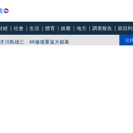
財經
社會
生活
體育
娛樂
地方
調查報告
節目列
8航班異動！8日加開疏運
才川島雄三 4K修復重返大銀幕
公
爽打王識賢「神臉黏飯粒」 喜提「搞笑MVP」