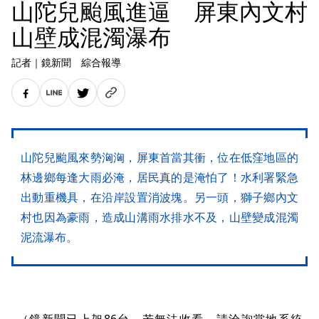
山陀兒颱風進逼 屏東內文村
山壁成混濁瀑布
記者
｜
鏡新聞 綜合報導
山陀兒颱風來勢洶洶，屏東首當其衝，位在低窪地區的
林邊鄉每逢大雨必淹，居民真的是淹怕了！水利署緊急
出動重機具，在沿岸設置消波塊。另一頭，獅子鄉內文
村也因為豪雨，造成山溝雨水排水不及，山壁變成混濁
泥流瀑布。