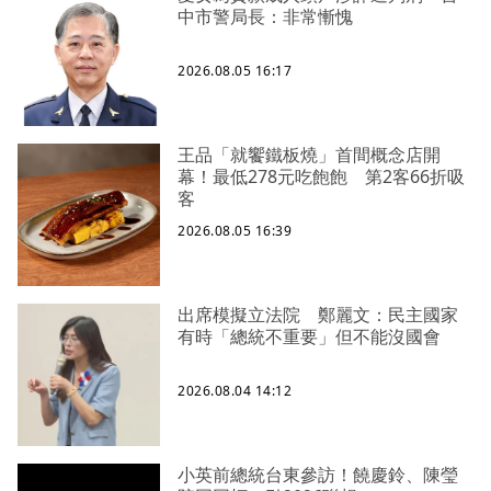
中市警局長：非常慚愧
2026.08.05 16:17
王品「就饗鐵板燒」首間概念店開
幕！最低278元吃飽飽 第2客66折吸
客
2026.08.05 16:39
出席模擬立法院 鄭麗文：民主國家
有時「總統不重要」但不能沒國會
2026.08.04 14:12
小英前總統台東參訪！饒慶鈴、陳瑩