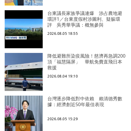
台東議長家族爭議連爆 涉占農地避
環評1／台東度假村涉圖利、疑躲環
評 吳秀華爭議：概無參與
2026.08.05 18:55
降低避難所染疫風險！慈濟再急調200
頂「福慧隔屏」 華航免費直飛日本
救援
2026.08.04 19:10
台灣逐步降低對中依賴 賴清德秀數
據：經濟創近50年最佳表現
2026.08.05 15:29