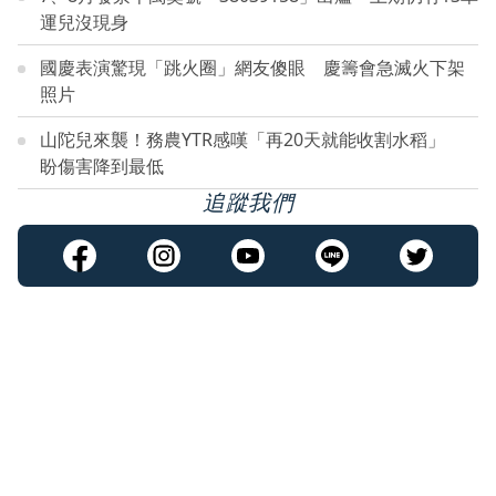
運兒沒現身
國慶表演驚現「跳火圈」網友傻眼 慶籌會急滅火下架
照片
山陀兒來襲！務農YTR感嘆「再20天就能收割水稻」
盼傷害降到最低
追蹤我們