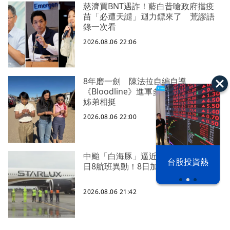
慈濟買BNT遇詐！藍白昔嗆政府擋疫
苗「必遭天譴」迴力鏢來了 荒謬語
錄一次看
2026.08.06 22:06
8年磨一劍 陳法拉自編自導
《Bloodline》進軍多倫多 柯林法洛
姊弟相挺
2026.08.06 22:00
以色列 穹頂
中颱「白海豚」逼近北台灣 星宇台
台股投資熱
日8航班異動！8日加開疏運
之下
2026.08.06 21:42