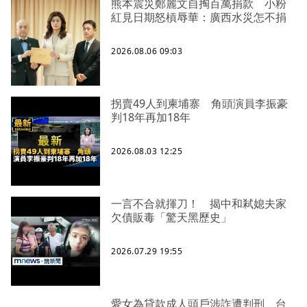
熊本震災鄭麗文自掏百萬捐款 小粉
紅見日期怒槓辱華：廣西水災怎不捐
2026.08.06 09:03
拐賣49人到柬埔寨 角頭演員李振豪
判18年再加18年
2026.08.03 12:25
一言不合就揮刀！ 揭中和弒媳夫家
欠債販毒「驚天黑歷史」
2026.07.29 19:55
愛女為貸款成人頭戶涉詐遭判刑 台