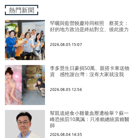
熱門新聞
罕曬與藍營饒慶玲同框照 蔡英文：
好的地方政治是終結對立、彼此接力
2026.08.05 15:07
李多慧生日豪捐50萬、親搭卡車送物
資 感性謝台灣：沒有大家就沒我
2026.08.05 12:56
幫凱道絕食小雞量血壓遭檢舉？蘇一
峰恐挨罰10萬諷：只准賴總統當賴醫
師
2026.08.04 14:35