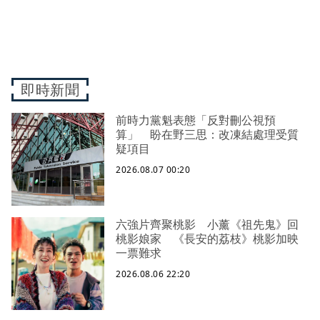
即時新聞
前時力黨魁表態「反對刪公視預
算」 盼在野三思：改凍結處理受質
疑項目
2026.08.07 00:20
六強片齊聚桃影 小薰《祖先鬼》回
桃影娘家 《長安的荔枝》桃影加映
一票難求
2026.08.06 22:20