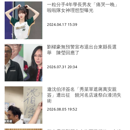
一粒分手4年學長男友「痛哭一晚」
啦啦隊女神理想型曝光
2024.04.17 15:39
劉櫂豪無預警宣布退出台東縣長選
舉 陳瑩回應了
2026.07.31 20:34
邀沈伯洋簽名「秀菜單遮蔣萬安親
簽」遭出征 饒河名店速祭白漆消失
術
2026.08.05 19:52