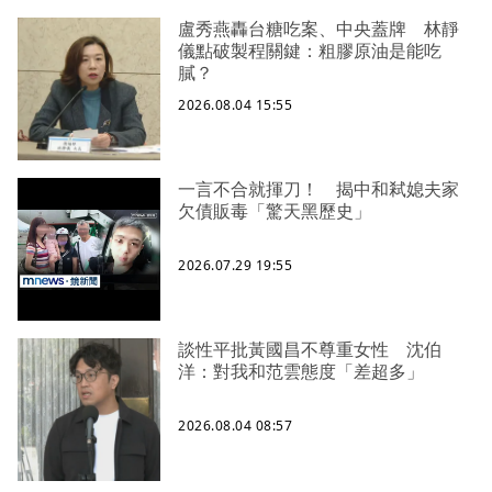
盧秀燕轟台糖吃案、中央蓋牌 林靜
儀點破製程關鍵：粗膠原油是能吃
膩？
2026.08.04 15:55
一言不合就揮刀！ 揭中和弒媳夫家
欠債販毒「驚天黑歷史」
2026.07.29 19:55
談性平批黃國昌不尊重女性 沈伯
洋：對我和范雲態度「差超多」
2026.08.04 08:57