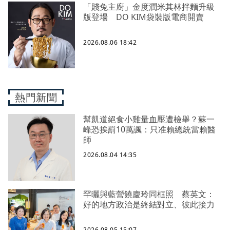
「賤兔主廚」金度潤米其林拌麵升級
版登場 DO KIM袋裝版電商開賣
2026.08.06 18:42
熱門新聞
幫凱道絕食小雞量血壓遭檢舉？蘇一
峰恐挨罰10萬諷：只准賴總統當賴醫
師
2026.08.04 14:35
罕曬與藍營饒慶玲同框照 蔡英文：
好的地方政治是終結對立、彼此接力
2026.08.05 15:07