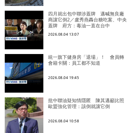
四月就出包中聯涉蓋牌 邁喊無良廠
商讓它倒2／盧秀燕轟台糖吃案、中央
蓋牌 府方：毒油一直在台中
2026.08.04 13:07
統一旗下健身房「退場」！ 會員轉
會籍卡關：員工都不知道
2026.08.04 19:45
批中聯油疑知情隱匿 陳其邁籲比照
歐盟強化管理：該倒就讓它倒
2026.08.04 10:58