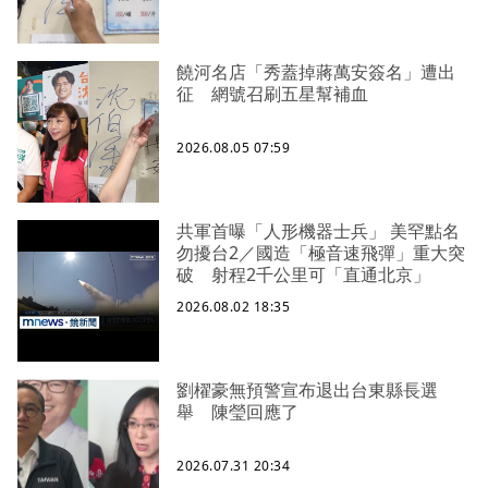
饒河名店「秀蓋掉蔣萬安簽名」遭出
征 網號召刷五星幫補血
2026.08.05 07:59
共軍首曝「人形機器士兵」 美罕點名
勿擾台2／國造「極音速飛彈」重大突
破 射程2千公里可「直通北京」
2026.08.02 18:35
劉櫂豪無預警宣布退出台東縣長選
舉 陳瑩回應了
2026.07.31 20:34