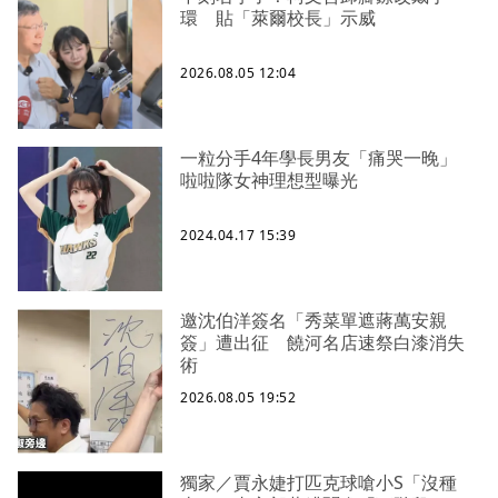
環 貼「萊爾校長」示威
2026.08.05 12:04
一粒分手4年學長男友「痛哭一晚」
啦啦隊女神理想型曝光
2024.04.17 15:39
邀沈伯洋簽名「秀菜單遮蔣萬安親
簽」遭出征 饒河名店速祭白漆消失
術
2026.08.05 19:52
獨家／賈永婕打匹克球嗆小S「沒種