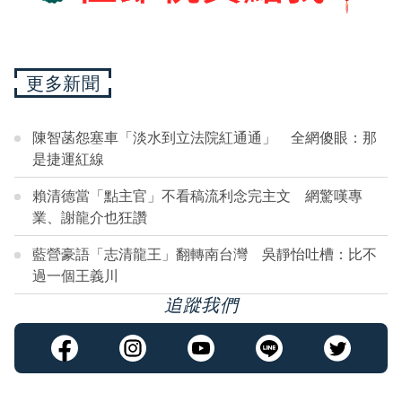
更多新聞
陳智菡怨塞車「淡水到立法院紅通通」 全網傻眼：那
是捷運紅線
賴清德當「點主官」不看稿流利念完主文 網驚嘆專
業、謝龍介也狂讚
藍營豪語「志清龍王」翻轉南台灣 吳靜怡吐槽：比不
過一個王義川
追蹤我們