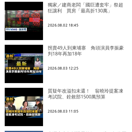
獨家／建商老闆「國巨遭套牢」祭超
狂讓利 買房「最高折130萬」
2026.08.02 18:45
拐賣49人到柬埔寨 角頭演員李振豪
判18年再加18年
2026.08.03 12:25
質疑年改溢扣未還！ 翁曉玲提案凍
考試院、銓敘部1500萬預算
2026.08.03 11:05