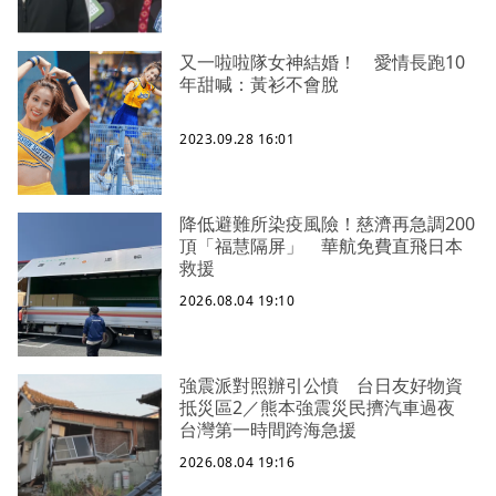
又一啦啦隊女神結婚！ 愛情長跑10
年甜喊：黃衫不會脫
2023.09.28 16:01
降低避難所染疫風險！慈濟再急調200
頂「福慧隔屏」 華航免費直飛日本
救援
2026.08.04 19:10
強震派對照辦引公憤 台日友好物資
抵災區2／熊本強震災民擠汽車過夜
台灣第一時間跨海急援
2026.08.04 19:16