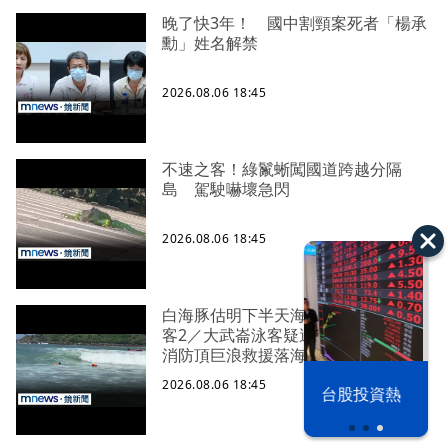
晚了快3年！ 國中割頸案死者「楊承
勳」姓名解禁
2026.08.06 18:45
不速之客！綠鬣蜥闖國道跨越分隔
島 駕駛嚇壞急閃
2026.08.06 18:45
白海豚估明下半天海警 離岸流捲泳
客2／大武崙泳客疑遭離岸流捲走 4
消防頂巨浪救援落海
以色列 穹頂
野球魂 鏡訪
2026.08.06 18:45
台股投資熱
之下
台將