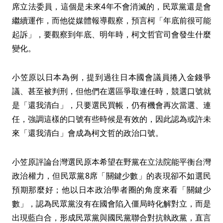
席立法委員，這個是未來4年不會消滅的，民眾黨還是會
繼續運作，而他從媒體報導觀察，預言柯「年底前很可能
起訴」，要觀察到年底、明年時，柯文哲官司會發生什麼
變化。
小笠原以日本為例，提到過往日本國會議員捲入金錢爭
議、甚至被判刑，但他們在選區爭取連任時，競選口號就
是「還我清白」，只要選民買帳，仍有機會再次當選、連
任，強調這樣的口號有些時候是有效的，因此認為或許未
來「還我清白」會成為柯文哲的政治口號。
小笠原評論台灣選民原本希望在野黨在立法院能平衡台灣
政治權力，但民眾黨8席「關鍵少數」的表現卻不如選民
預期那麼好；他以日本政治學者圈的角度來看「關鍵少
數」，認為民眾黨沒有在國會陷入僵局時化解對立，而是
出現藍白合，形成民眾黨與國民黨聯合對抗執政黨，直言