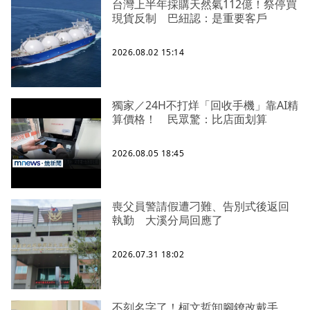
台灣上半年採購天然氣112億！祭停買
現貨反制 巴紐認：是重要客戶
2026.08.02 15:14
獨家／24H不打烊「回收手機」靠AI精
算價格！ 民眾驚：比店面划算
2026.08.05 18:45
喪父員警請假遭刁難、告別式後返回
執勤 大溪分局回應了
2026.07.31 18:02
不刻名字了！柯文哲卸腳鐐改戴手