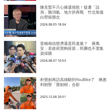
陳見賢不只心痛還很怒！疑遭「設
局」難消氣、地方拱再戰 竹北靠攏
白營留懸念
2026.08.05 18:34
昔稱相信慈濟還是民進黨？ 蔣萬
安：若政府買夠疫苗，民團也不需集
資採購
2026.08.07 10:53
朴寶劍再訪高雄騎到YouBike了 揪惠
利朝聖「寶劍樹」合影
2025.12.08 20:51