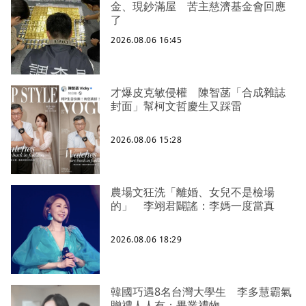
金、現鈔滿屋 苦主慈濟基金會回應
了
2026.08.06 16:45
才爆皮克敏侵權 陳智菡「合成雜誌
封面」幫柯文哲慶生又踩雷
2026.08.06 15:28
農場文狂洗「離婚、女兒不是檢場
的」 李翊君闢謠：李媽一度當真
2026.08.06 18:29
韓國巧遇8名台灣大學生 李多慧霸氣
贈禮人人有：畢業禮物