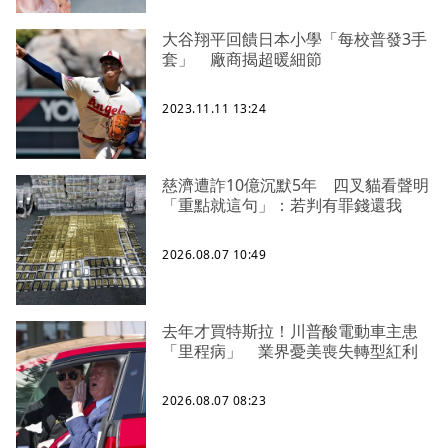
大谷翔平回饋日本小學「每校普發3手
套」 廠商揭超暖細節
2023.11.11 13:24
慈濟遭詐10億沉默5年 四叉貓看聲明
「重點就這句」：若判有罪錢還我
2026.08.07 10:49
去年才買特斯拉！川普酸電動車主患
「里程病」 業界憂美喪失轉型紅利
2026.08.07 08:23