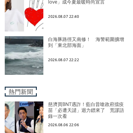
love」成今夏最暖時尚宣言
2026.08.07 22:40
白海豚路徑又南修！ 海警範圍擴增
到「東北部海面」
2026.08.07 22:22
熱門新聞
慈濟買BNT遇詐！藍白昔嗆政府擋疫
苗「必遭天譴」迴力鏢來了 荒謬語
錄一次看
2026.08.06 22:06