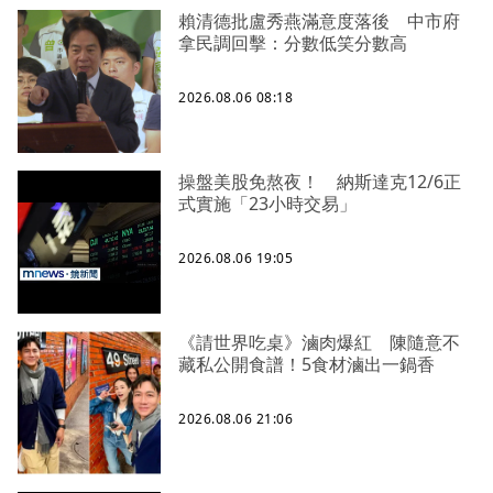
賴清德批盧秀燕滿意度落後 中市府
拿民調回擊：分數低笑分數高
2026.08.06 08:18
操盤美股免熬夜！ 納斯達克12/6正
式實施「23小時交易」
2026.08.06 19:05
《請世界吃桌》滷肉爆紅 陳隨意不
藏私公開食譜！5食材滷出一鍋香
2026.08.06 21:06