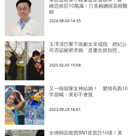
峰恐挨罰10萬諷：只准賴總統當賴醫
師
2026.08.04 14:35
玉澤演巴黎下跪獻女友戒指 經紀公
司否認祕密求婚「是慶生抓拍照」
2025.02.05 15:08
又一啦啦隊女神結婚！ 愛情長跑10
年甜喊：黃衫不會脫
2023.09.28 16:01
女律師誆能買BNT疫苗詐10億！黃