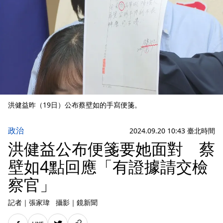
洪健益昨（19日）公布蔡壁如的手寫便箋。
政治
2024.09.20 10:43 臺北時間
洪健益公布便箋要她面對 蔡
壁如4點回應「有證據請交檢
察官」
記者
｜
張家瑋
攝影
｜
鏡新聞