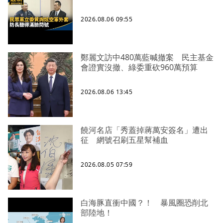
2026.08.06 09:55
鄭麗文訪中480萬藍喊撤案 民主基金
會證實沒撤、綠委重砍960萬預算
2026.08.06 13:45
饒河名店「秀蓋掉蔣萬安簽名」遭出
征 網號召刷五星幫補血
2026.08.05 07:59
白海豚直衝中國？！ 暴風圈恐削北
部陸地！