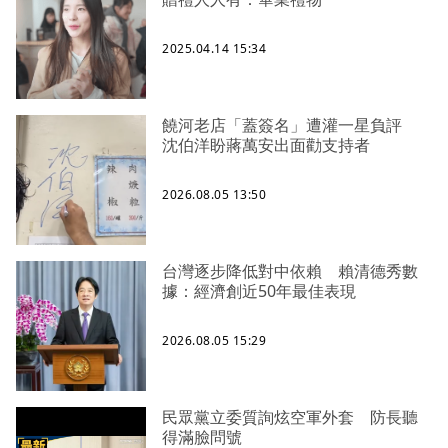
2025.04.14 15:34
饒河老店「蓋簽名」遭灌一星負評
沈伯洋盼蔣萬安出面勸支持者
2026.08.05 13:50
台灣逐步降低對中依賴 賴清德秀數
據：經濟創近50年最佳表現
2026.08.05 15:29
民眾黨立委質詢炫空軍外套 防長聽
得滿臉問號