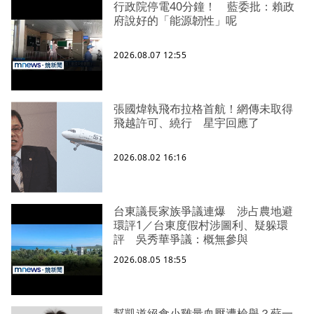
行政院停電40分鐘！ 藍委批：賴政
府說好的「能源韌性」呢
2026.08.07 12:55
張國煒執飛布拉格首航！網傳未取得
飛越許可、繞行 星宇回應了
2026.08.02 16:16
台東議長家族爭議連爆 涉占農地避
環評1／台東度假村涉圖利、疑躲環
評 吳秀華爭議：概無參與
2026.08.05 18:55
幫凱道絕食小雞量血壓遭檢舉？蘇一