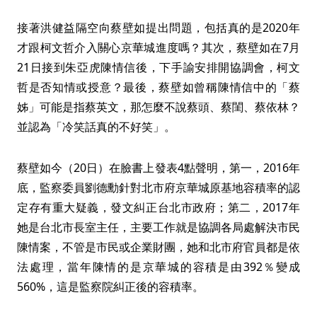
接著洪健益隔空向蔡壁如提出問題，包括真的是2020年
才跟柯文哲介入關心京華城進度嗎？其次，蔡壁如在7月
21日接到朱亞虎陳情信後，下手諭安排開協調會，柯文
哲是否知情或授意？最後，蔡壁如曾稱陳情信中的「蔡
姊」可能是指蔡英文，那怎麼不說蔡頭、蔡閨、蔡依林？
並認為「冷笑話真的不好笑」。
蔡壁如今（20日）在臉書上發表4點聲明，第一，2016年
底，監察委員劉德勳針對北市府京華城原基地容積率的認
定存有重大疑義，發文糾正台北市政府；第二，2017年
她是台北市長室主任，主要工作就是協調各局處解決市民
陳情案，不管是市民或企業財團，她和北市府官員都是依
法處理，當年陳情的是京華城的容積是由392％變成
560%，這是監察院糾正後的容積率。