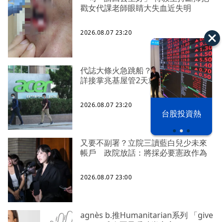
戳女代課老師眼睛大失血近失明
2026.08.07 23:20
代誌大條火急跳船？ 宏碁派任李文
詳接掌兆基屋管2天就喊撤出！
2026.08.07 23:20
漢光42演習
台股投資熱
又要不副署？立院三讀藍白兒少未來
帳戶 政院放話：將採必要憲政作為
2026.08.07 23:00
agnès b.推Humanitarian系列 「give