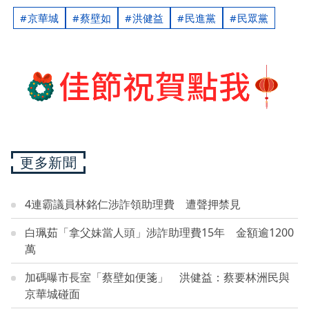
京華城
蔡壁如
洪健益
民進黨
民眾黨
更多新聞
4連霸議員林銘仁涉詐領助理費 遭聲押禁見
白珮茹「拿父妹當人頭」涉詐助理費15年 金額逾1200
萬
加碼曝市長室「蔡壁如便箋」 洪健益：蔡要林洲民與
京華城碰面