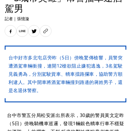
駕男
記者
｜
張憶漩
台中好市多北屯店旁昨（5日）傍晚驚傳槍響，員警突
遭酒駕車輛衝撞，連開12槍欲阻止嫌犯逃逸，3名駕駛
見義勇為，分別駕駛貨車、轎車擋路攔車，協助警方順
利逮人。其中開車將酒駕車輛撞到路邊的蔣姓男子，還
是名退休警察。
台中市警五分局松安派出所表示，30歲的警員黃文定昨
（5日）傍晚騎機車巡邏，發現1輛銀色轎車行車不穩疑