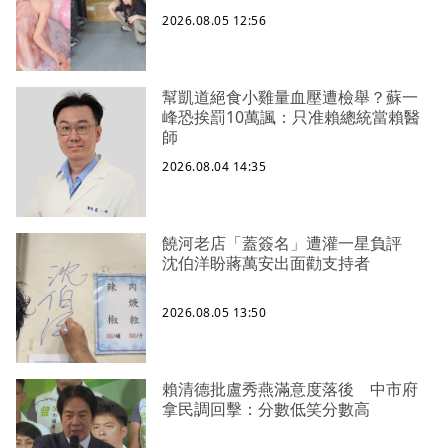
2026.08.05 12:56
幫凱道絕食小雞量血壓遭檢舉？蘇一
峰恐挨罰10萬諷：只准賴總統當賴醫
師
2026.08.04 14:35
饒河老店「蓋簽名」遭灌一星負評
沈伯洋盼蔣萬安出面勸支持者
2026.08.05 13:50
賴清德批盧秀燕滿意度落後 中市府
拿民調回擊：分數低笑分數高