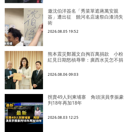
邀沈伯洋簽名「秀菜單遮蔣萬安親
簽」遭出征 饒河名店速祭白漆消失
術
2026.08.05 19:52
熊本震災鄭麗文自掏百萬捐款 小粉
紅見日期怒槓辱華：廣西水災怎不捐
2026.08.06 09:03
拐賣49人到柬埔寨 角頭演員李振豪
判18年再加18年
2026.08.03 12:25