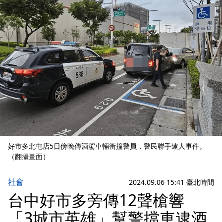
好市多北屯店5日傍晚傳酒駕車輛衝撞警員，警民聯手逮人事件。
（翻攝畫面）
社會
2024.09.06 15:41 臺北時間
台中好市多旁傳12聲槍響
「3城市英雄」幫警擋車逮酒