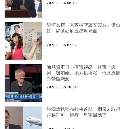
2026.08.06 08:18
饒河名店「秀蓋掉蔣萬安簽名」遭出
征 網號召刷五星幫補血
2026.08.05 07:59
陳見賢不只心痛還很怒！疑遭「設
局」難消氣、地方拱再戰 竹北靠攏
白營留懸念
2026.08.05 18:34
張國煒執飛布拉格首航！網傳未取得
飛越許可、繞行 星宇回應了