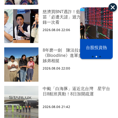
慈濟買BNT遇詐！藍白昔嗆政府擋疫
苗「必遭天譴」迴力鏢來了 荒謬語
錄一次看
2026.08.06 22:06
以色列 穹頂
台股投資熱
8年磨一劍 陳法拉自編自導
之下
《Bloodline》進軍多倫多 柯林法洛
姊弟相挺
2026.08.06 22:00
中颱「白海豚」逼近北台灣 星宇台
日8航班異動！8日加開疏運
2026.08.06 21:42