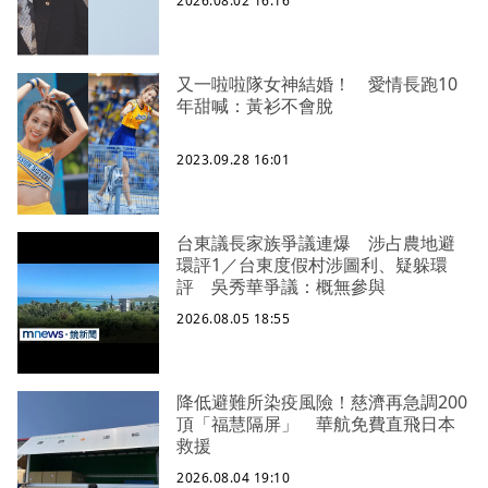
2026.08.02 16:16
又一啦啦隊女神結婚！ 愛情長跑10
年甜喊：黃衫不會脫
2023.09.28 16:01
台東議長家族爭議連爆 涉占農地避
環評1／台東度假村涉圖利、疑躲環
評 吳秀華爭議：概無參與
2026.08.05 18:55
降低避難所染疫風險！慈濟再急調200
頂「福慧隔屏」 華航免費直飛日本
救援
2026.08.04 19:10