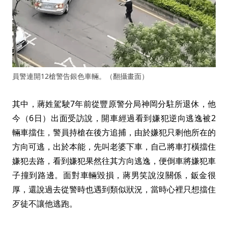
員警連開12槍警告銀色車輛。（翻攝畫面）
其中，蔣姓駕駛7年前從豐原警分局神岡分駐所退休，他
今（6日）出面受訪說，開車經過看到嫌犯逆向逃逸被2
輛車擋住，警員持槍在後方追捕，由於嫌犯只剩他所在的
方向可逃，出於本能，先叫老婆下車，自己將車打橫擋住
嫌犯去路，看到嫌犯果然往其方向逃逸，便倒車將嫌犯車
子撞到路邊。面對車輛毀損，蔣男笑說沒關係，鈑金很
厚，還說過去從警時也遇到類似狀況，當時心裡只想擋住
歹徒不讓他逃跑。