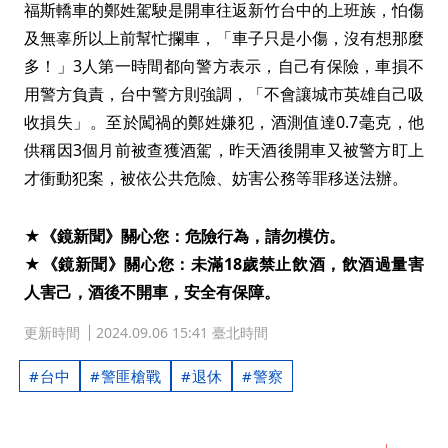
福斯轎車的鄭姓駕駛是開車往返新竹台中的上班族，怕傷
及無辜所以上前幫忙攔車，「車子只是小傷，沒有想那麼
多！」3人第一時間都向警方表示，自己有保險，車損不
用警方負責，台中警方則強調，「不會讓城市英雄自己吸
收損失」。至於闖禍的鄭姓嫌犯，酒測值達0.7毫克，他
供稱因3個月前被查獲酒駕，昨天酒後開車又被警方盯上
才衝動犯案，被依公共危險、妨害公務等罪移送法辦。
★《鏡新聞》關心您：危險行為，請勿模仿。
★《鏡新聞》關心您：未滿18歲禁止飲酒，飲酒過量害
人害己，酒後不開車，安全有保障。
更新時間
2024.09.06 15:41 臺北時間
台中
警匪槍戰
退休
警察