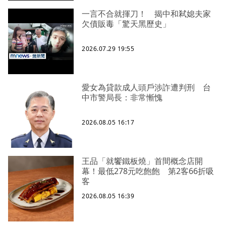
一言不合就揮刀！ 揭中和弒媳夫家
欠債販毒「驚天黑歷史」
2026.07.29 19:55
愛女為貸款成人頭戶涉詐遭判刑 台
中市警局長：非常慚愧
2026.08.05 16:17
王品「就饗鐵板燒」首間概念店開
幕！最低278元吃飽飽 第2客66折吸
客
2026.08.05 16:39