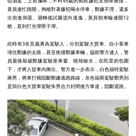
似酒駕，上前攔車，不料45歲的鄭姓嫌犯竟倒車衝撞，
黃員連忙跳開，掏槍對著嫌犯喝令停車，鄭嫌不理，還多
次前進倒退、迴轉後試圖逆向逃逸，黃員朝車輪連開12
槍，直到打光彈匣子彈。
此時有3名見義勇為駕駛人，分別駕駛大貨車、自小客車
堵住鄭嫌的去路，甚至衝撞鄭嫌車輛，協助警方逮人，警
員最後敲破鄭嫌駕駛座車窗、噴辣椒水，在民眾的包圍
下，才將人從車內揪出。警方進一步表示，白色福特駕駛
蔣男，將車打橫阻斷鄭嫌逃跑路線，灰色福斯駕駛鄭男則
是與白色大貨車駕駛朱男合力封閉後方車道，阻斷退路。