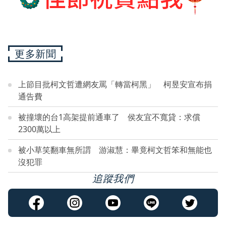
更多新聞
上節目批柯文哲遭網友罵「轉當柯黑」 柯昱安宣布捐
通告費
被撞壞的台1高架提前通車了 侯友宜不寬貸：求償
2300萬以上
被小草笑翻車無所謂 游淑慧：畢竟柯文哲笨和無能也
沒犯罪
追蹤我們