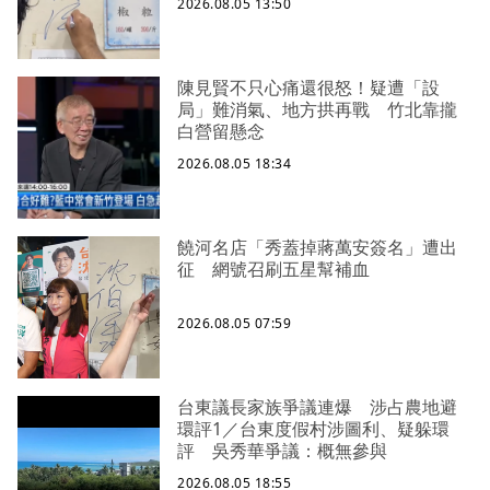
2026.08.05 13:50
陳見賢不只心痛還很怒！疑遭「設
局」難消氣、地方拱再戰 竹北靠攏
白營留懸念
2026.08.05 18:34
饒河名店「秀蓋掉蔣萬安簽名」遭出
征 網號召刷五星幫補血
2026.08.05 07:59
台東議長家族爭議連爆 涉占農地避
環評1／台東度假村涉圖利、疑躲環
評 吳秀華爭議：概無參與
2026.08.05 18:55