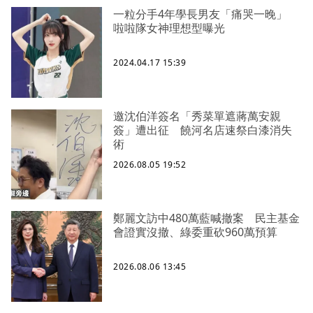
一粒分手4年學長男友「痛哭一晚」
啦啦隊女神理想型曝光
2024.04.17 15:39
邀沈伯洋簽名「秀菜單遮蔣萬安親
簽」遭出征 饒河名店速祭白漆消失
術
2026.08.05 19:52
鄭麗文訪中480萬藍喊撤案 民主基金
會證實沒撤、綠委重砍960萬預算
2026.08.06 13:45