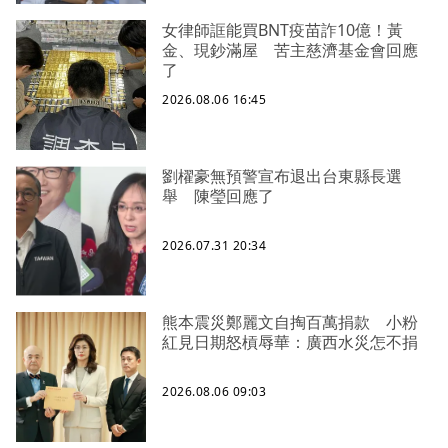
女律師誆能買BNT疫苗詐10億！黃
金、現鈔滿屋 苦主慈濟基金會回應
了
2026.08.06 16:45
劉櫂豪無預警宣布退出台東縣長選
舉 陳瑩回應了
2026.07.31 20:34
熊本震災鄭麗文自掏百萬捐款 小粉
紅見日期怒槓辱華：廣西水災怎不捐
2026.08.06 09:03