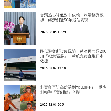
台灣逐步降低對中依賴 賴清德秀數
據：經濟創近50年最佳表現
2026.08.05 15:29
降低避難所染疫風險！慈濟再急調200
頂「福慧隔屏」 華航免費直飛日本
救援
2026.08.04 19:10
朴寶劍再訪高雄騎到YouBike了 揪惠
利朝聖「寶劍樹」合影
2025.12.08 20:51