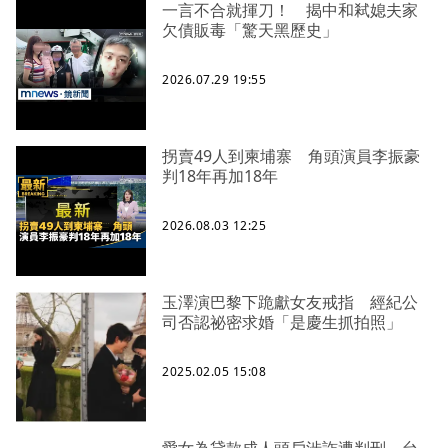
一言不合就揮刀！ 揭中和弒媳夫家
欠債販毒「驚天黑歷史」
2026.07.29 19:55
拐賣49人到柬埔寨 角頭演員李振豪
判18年再加18年
2026.08.03 12:25
玉澤演巴黎下跪獻女友戒指 經紀公
司否認祕密求婚「是慶生抓拍照」
2025.02.05 15:08