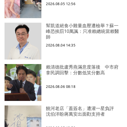
2026.08.05 12:56
幫凱道絕食小雞量血壓遭檢舉？蘇一
峰恐挨罰10萬諷：只准賴總統當賴醫
師
2026.08.04 14:35
賴清德批盧秀燕滿意度落後 中市府
拿民調回擊：分數低笑分數高
2026.08.06 08:18
饒河老店「蓋簽名」遭灌一星負評
沈伯洋盼蔣萬安出面勸支持者