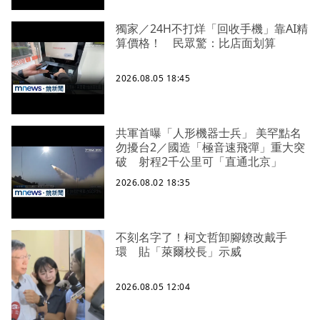
獨家／24H不打烊「回收手機」靠AI精
算價格！ 民眾驚：比店面划算
2026.08.05 18:45
共軍首曝「人形機器士兵」 美罕點名
勿擾台2／國造「極音速飛彈」重大突
破 射程2千公里可「直通北京」
2026.08.02 18:35
不刻名字了！柯文哲卸腳鐐改戴手
環 貼「萊爾校長」示威
2026.08.05 12:04