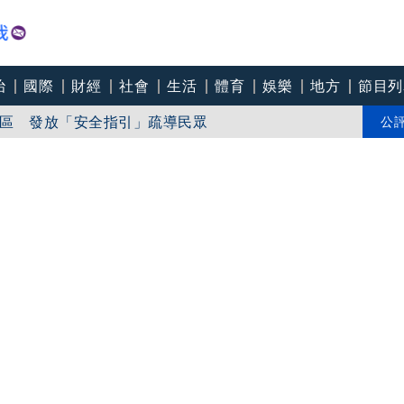
治
國際
財經
社會
生活
體育
娛樂
地方
節目列
區 發放「安全指引」疏導民眾
 賴清德視導
公
山區防「豪雨以上降雨」