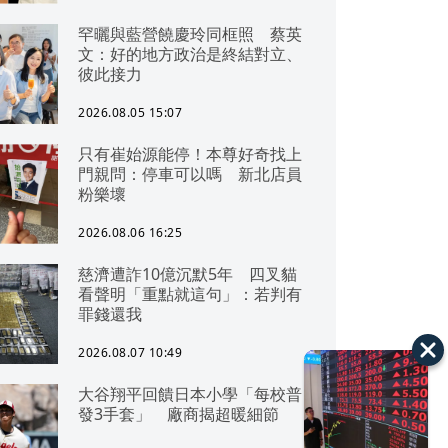
罕曬與藍營饒慶玲同框照 蔡英
文：好的地方政治是終結對立、
彼此接力
2026.08.05 15:07
只有崔始源能停！本尊好奇找上
門親問：停車可以嗎 新北店員
粉樂壞
2026.08.06 16:25
慈濟遭詐10億沉默5年 四叉貓
看聲明「重點就這句」：若判有
罪錢還我
2026.08.07 10:49
大谷翔平回饋日本小學「每校普
發3手套」 廠商揭超暖細節