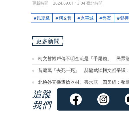
更新時間
2024.09.01 13:04 臺北時間
民眾黨
柯文哲
京華城
弊案
聲押
更多新聞
柯文哲帳戶傳不明金流是「手尾錢」 民眾
昔遭罵「去死一死」 郝龍斌談柯文哲爭議
北檢外直播遭搶器材、丟水瓶 四叉貓：整
追蹤
我們