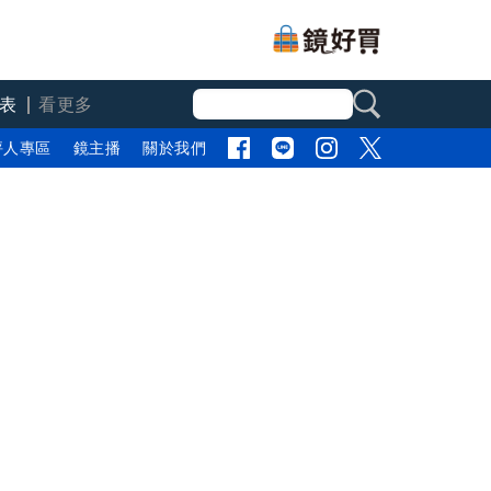
表
看更多
評人專區
鏡主播
關於我們