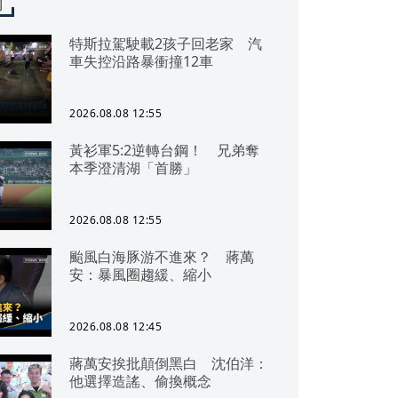
聞
特斯拉駕駛載2孩子回老家 汽
車失控沿路暴衝撞12車
2026.08.08 12:55
黃衫軍5:2逆轉台鋼！ 兄弟奪
本季澄清湖「首勝」
2026.08.08 12:55
颱風白海豚游不進來？ 蔣萬
安：暴風圈趨緩、縮小
2026.08.08 12:45
蔣萬安挨批顛倒黑白 沈伯洋：
他選擇造謠、偷換概念