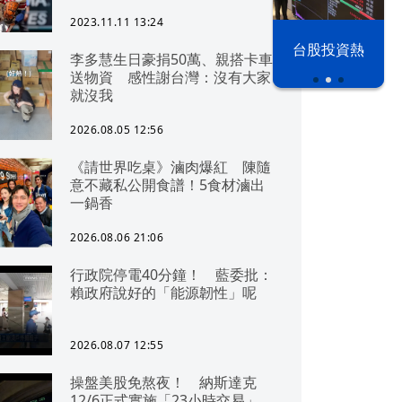
2023.11.11 13:24
漢光42演習
台股投資熱
李多慧生日豪捐50萬、親搭卡車
送物資 感性謝台灣：沒有大家
就沒我
2026.08.05 12:56
《請世界吃桌》滷肉爆紅 陳隨
意不藏私公開食譜！5食材滷出
一鍋香
2026.08.06 21:06
行政院停電40分鐘！ 藍委批：
賴政府說好的「能源韌性」呢
2026.08.07 12:55
操盤美股免熬夜！ 納斯達克
12/6正式實施「23小時交易」