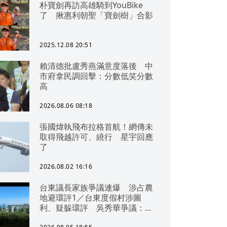
朴寶劍再訪高雄騎到YouBike
了 揪惠利朝聖「寶劍樹」合影
2025.12.08 20:51
賴清德批盧秀燕滿意度落後 中
市府拿民調回擊：分數低笑分數
高
2026.08.06 08:18
張國煒執飛布拉格首航！網傳未
取得飛越許可、繞行 星宇回應
了
2026.08.02 16:16
台東議長家族爭議連爆 涉占農
地避環評1／台東度假村涉圖
利、疑躲環評 吳秀華爭議：概
無參與