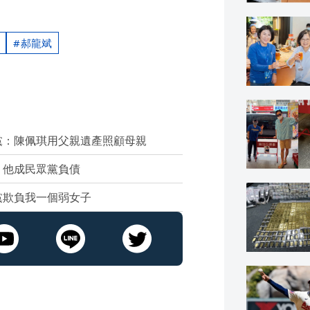
郝龍斌
黨：陳佩琪用父親遺產照顧母親
：他成民眾黨負債
黨欺負我一個弱女子