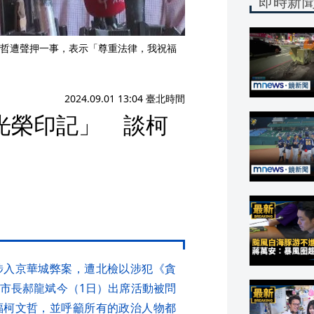
即時新
哲遭聲押一事，表示「尊重法律，我祝福
2024.09.01 13:04 臺北時間
光榮印記」 談柯
涉入京華城弊案，遭北檢以涉犯《貪
市長郝龍斌今（1日）出席活動被問
福柯文哲，並呼籲所有的政治人物都