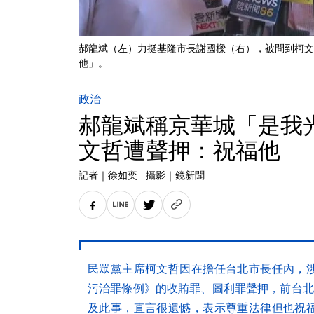
郝龍斌（左）力挺基隆市長謝國樑（右），被問到柯文
他」。
政治
郝龍斌稱京華城「是我
文哲遭聲押：祝福他
記者
｜
徐如奕
攝影
｜
鏡新聞
民眾黨主席柯文哲因在擔任台北市長任內，
污治罪條例》的收賄罪、圖利罪聲押，前台北
及此事，直言很遺憾，表示尊重法律但也祝