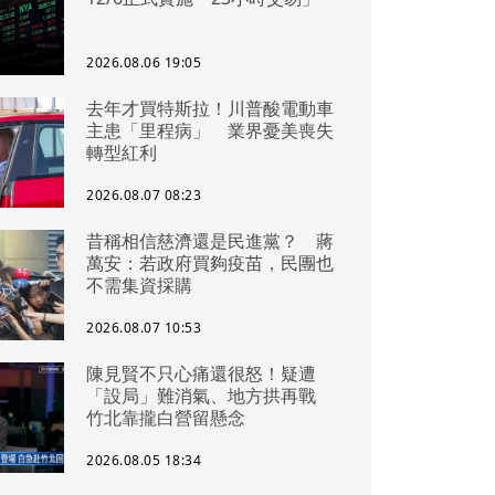
2026.08.06 19:05
去年才買特斯拉！川普酸電動車
主患「里程病」 業界憂美喪失
轉型紅利
2026.08.07 08:23
昔稱相信慈濟還是民進黨？ 蔣
萬安：若政府買夠疫苗，民團也
不需集資採購
2026.08.07 10:53
陳見賢不只心痛還很怒！疑遭
「設局」難消氣、地方拱再戰
竹北靠攏白營留懸念
2026.08.05 18:34