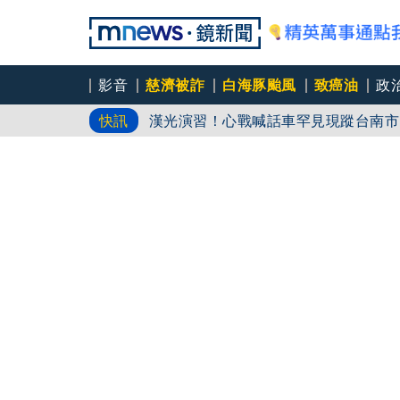
影音
慈濟被詐
白海豚颱風
致癌油
政
漢光演習！心戰喊話車罕見現蹤台南市
快訊
漢光第四天！國軍首直播「濱海打擊」
週日中午後「距台最近」！ 中部以北