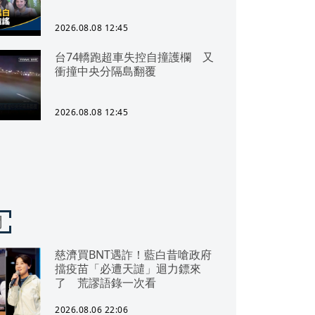
2026.08.08 12:45
台74轎跑超車失控自撞護欄 又
衝撞中央分隔島翻覆
2026.08.08 12:45
聞
慈濟買BNT遇詐！藍白昔嗆政府
擋疫苗「必遭天譴」迴力鏢來
了 荒謬語錄一次看
2026.08.06 22:06