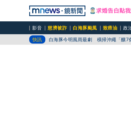
影音
慈濟被詐
白海豚颱風
致癌油
政
改姓斷開阿湯哥！20歲舒莉首登台「
白海豚今明風雨最劇 橫掃沖繩「釀7
快訊
停電交通亂 鹿兒島建築毀
北影影后李亦捷父親節報喜懷孕！ 姑