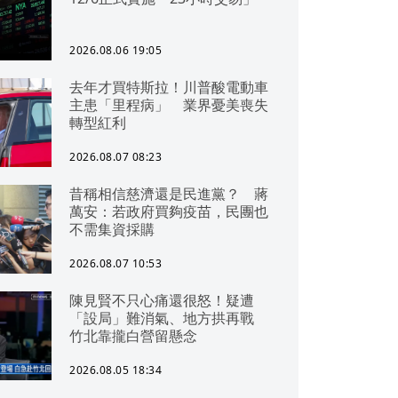
2026.08.06 19:05
去年才買特斯拉！川普酸電動車
主患「里程病」 業界憂美喪失
轉型紅利
2026.08.07 08:23
昔稱相信慈濟還是民進黨？ 蔣
萬安：若政府買夠疫苗，民團也
不需集資採購
2026.08.07 10:53
陳見賢不只心痛還很怒！疑遭
「設局」難消氣、地方拱再戰
竹北靠攏白營留懸念
2026.08.05 18:34