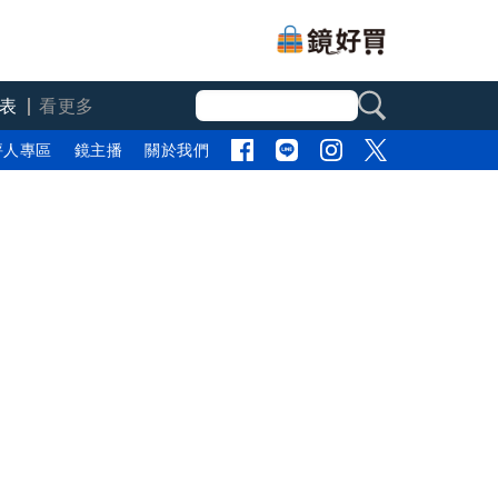
表
看更多
評人專區
鏡主播
關於我們