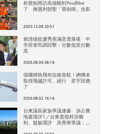
朴寶劍再訪高雄騎到YouBike
了 揪惠利朝聖「寶劍樹」合影
2025.12.08 20:51
賴清德批盧秀燕滿意度落後 中
市府拿民調回擊：分數低笑分數
高
2026.08.06 08:18
張國煒執飛布拉格首航！網傳未
取得飛越許可、繞行 星宇回應
了
2026.08.02 16:16
台東議長家族爭議連爆 涉占農
地避環評1／台東度假村涉圖
利、疑躲環評 吳秀華爭議：概
無參與