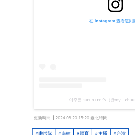
在 Instagram 查看這
이주은 ᴊᴜᴇᴜɴ ʟᴇᴇ ᡣ𐭩（
更新時間
2024.08.20 15:20 臺北時間
啦啦隊
南韓
體育
主播
台灣