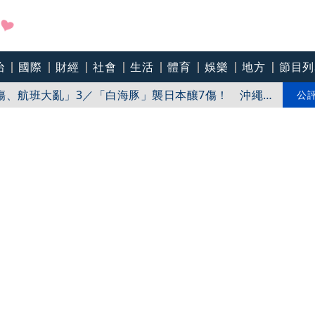
治
國際
財經
社會
生活
體育
娛樂
地方
節目列
1人分飾4角」 觀眾驚艷：錯怪星二代了
傷、航班大亂」3／「白海豚」襲日本釀7傷！ 沖繩
公
嫂接力當媽 憶亡父「他一定很開心」