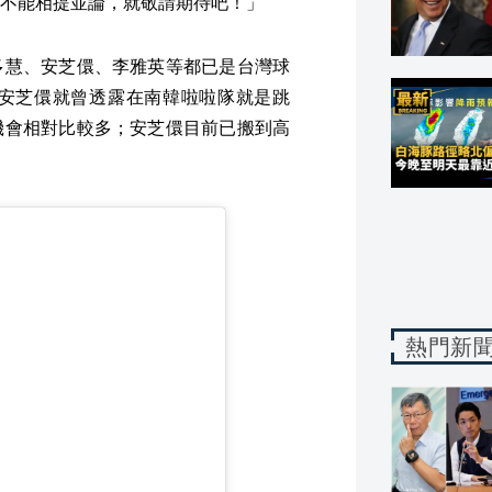
不能相提並論，就敬請期待吧！」
多慧、安芝儇、李雅英等都已是台灣球
安芝儇就曾透露在南韓啦啦隊就是跳
機會相對比較多；安芝儇目前已搬到高
熱門新