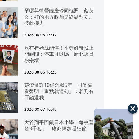
罕曬與藍營饒慶玲同框照 蔡英
文：好的地方政治是終結對立、
彼此接力
2026.08.05 15:07
只有崔始源能停！本尊好奇找上
門親問：停車可以嗎 新北店員
粉樂壞
2026.08.06 16:25
慈濟遭詐10億沉默5年 四叉貓
看聲明「重點就這句」：若判有
罪錢還我
2026.08.07 10:49
大谷翔平回饋日本小學「每校普
發3手套」 廠商揭超暖細節