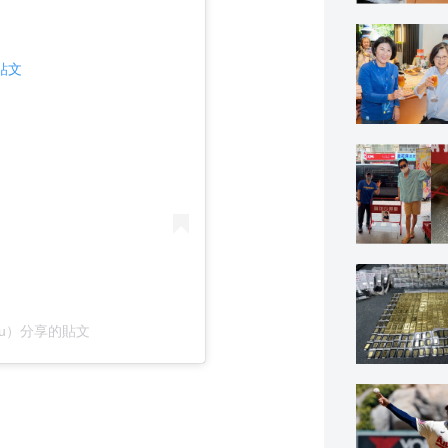
則貼文
@my._.chuuu）分享的貼文