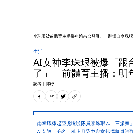
李珠珢被前體育主播爆料將來台發展。（翻攝自李珠珢
生活
AI女神李珠珢被爆「跟
了」 前體育主播：明
記者
｜
郭妤
南韓職棒起亞虎啦啦隊員李珠珢以「三振舞
AI女神」美名，她上月受中職富邦悍將邀請