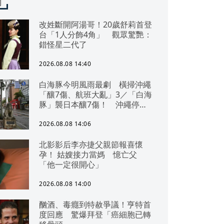
聞
改姓斷開阿湯哥！20歲舒莉首登
台「1人分飾4角」 觀眾驚艷：
錯怪星二代了
2026.08.08 14:40
白海豚今明風雨最劇 橫掃沖繩
「釀7傷、航班大亂」3／「白海
豚」襲日本釀7傷！ 沖繩停電
交通亂 鹿兒島建築毀
2026.08.08 14:06
北影影后李亦捷父親節報喜懷
孕！ 姑嫂接力當媽 憶亡父
「他一定很開心」
2026.08.08 14:00
酗酒、毒癮到特赦爭議！亨特首
度回應 驚爆拜登「癌細胞已轉