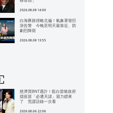
移骨頭」
2026.08.08 14:00
白海豚路徑略北偏！氣象署發巨
浪告警 今晚至明天最靠近、防
劇烈降雨
2026.08.08 13:55
聞
慈濟買BNT遇詐！藍白昔嗆政府
擋疫苗「必遭天譴」迴力鏢來
了 荒謬語錄一次看
2026.08.06 22:06