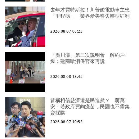
去年才買特斯拉！川普酸電動車主患
「里程病」 業界憂美喪失轉型紅利
2026.08.07 08:23
「廣川漾」第三次說明會 解約戶
爆：建商嗆消保官來再說
2026.08.08 18:45
昔稱相信慈濟還是民進黨？ 蔣萬
安：若政府買夠疫苗，民團也不需集
資採購
2026.08.07 10:53