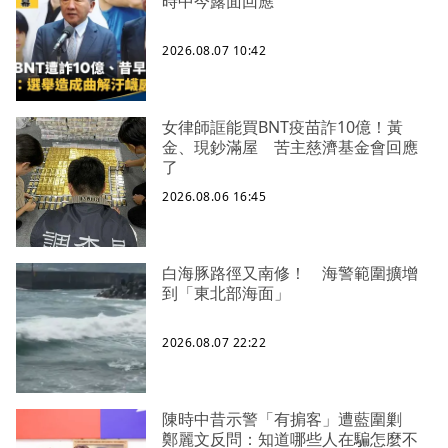
時中今露面回應
2026.08.07 10:42
女律師誆能買BNT疫苗詐10億！黃
金、現鈔滿屋 苦主慈濟基金會回應
了
2026.08.06 16:45
白海豚路徑又南修！ 海警範圍擴增
到「東北部海面」
2026.08.07 22:22
陳時中昔示警「有掮客」遭藍圍剿
鄭麗文反問：知道哪些人在騙怎麼不