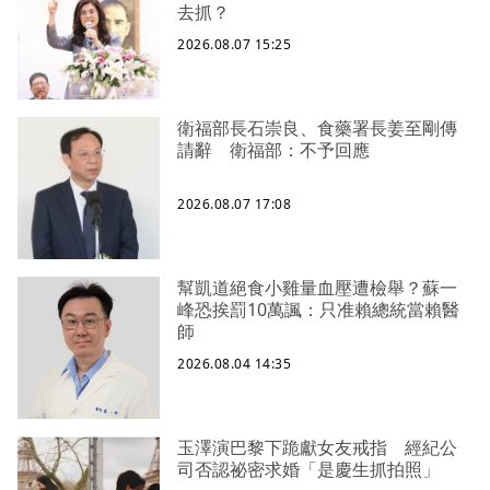
去抓？
2026.08.07 15:25
衛福部長石崇良、食藥署長姜至剛傳
請辭 衛福部：不予回應
2026.08.07 17:08
幫凱道絕食小雞量血壓遭檢舉？蘇一
峰恐挨罰10萬諷：只准賴總統當賴醫
師
2026.08.04 14:35
玉澤演巴黎下跪獻女友戒指 經紀公
司否認祕密求婚「是慶生抓拍照」