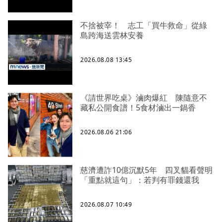
不捨被宰！ 志工「買牛救命」從綠
島跨海送雲林安養
2026.08.08 13:45
《請世界吃桌》滷肉爆紅 陳隨意不
藏私公開食譜！5食材滷出一鍋香
2026.08.06 21:06
慈濟遭詐10億沉默5年 四叉貓看聲明
「重點就這句」：若判有罪錢還我
2026.08.07 10:49