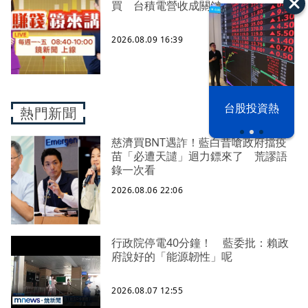
買 台積電營收成關鍵
2026.08.09 16:39
漢光42演習
台股投資熱
熱門新聞
慈濟買BNT遇詐！藍白昔嗆政府擋疫
苗「必遭天譴」迴力鏢來了 荒謬語
錄一次看
2026.08.06 22:06
行政院停電40分鐘！ 藍委批：賴政
府說好的「能源韌性」呢
2026.08.07 12:55