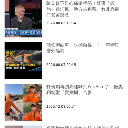
陳見賢不只心痛還很怒！疑遭「設
局」難消氣、地方拱再戰 竹北靠攏
白營留懸念
2026.08.05 18:34
酒駕聯結車「失控自撞」！ 車體狂
磨分隔島
2026.08.07 09:15
朴寶劍再訪高雄騎到YouBike了 揪惠
利朝聖「寶劍樹」合影
2025.12.08 20:51