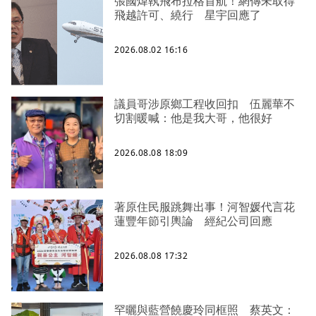
張國煒執飛布拉格首航！網傳未取得
飛越許可、繞行 星宇回應了
2026.08.02 16:16
議員哥涉原鄉工程收回扣 伍麗華不
切割暖喊：他是我大哥，他很好
2026.08.08 18:09
著原住民服跳舞出事！河智媛代言花
蓮豐年節引輿論 經紀公司回應
2026.08.08 17:32
罕曬與藍營饒慶玲同框照 蔡英文：