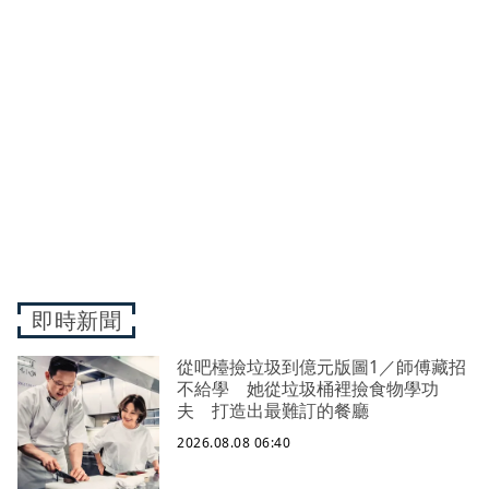
即時新聞
從吧檯撿垃圾到億元版圖1／師傅藏招
不給學 她從垃圾桶裡撿食物學功
夫 打造出最難訂的餐廳
2026.08.08 06:40