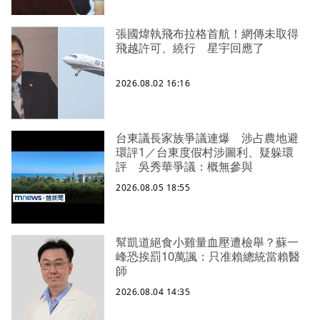
張國煒執飛布拉格首航！網傳未取得
飛越許可、繞行 星宇回應了
2026.08.02 16:16
台東議長家族爭議連爆 涉占農地避
環評1／台東度假村涉圖利、疑躲環
評 吳秀華爭議：概無參與
2026.08.05 18:55
幫凱道絕食小雞量血壓遭檢舉？蘇一
峰恐挨罰10萬諷：只准賴總統當賴醫
師
2026.08.04 14:35