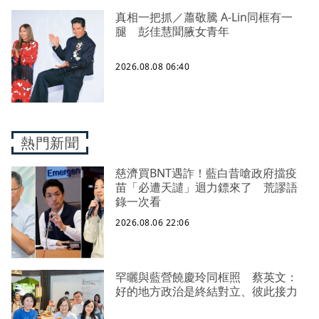
真相一把抓／蕭敬騰 A-Lin同框有一
腿 彭佳慧聞腋女青年
2026.08.08 06:40
熱門新聞
慈濟買BNT遇詐！藍白昔嗆政府擋疫
苗「必遭天譴」迴力鏢來了 荒謬語
錄一次看
2026.08.06 22:06
罕曬與藍營饒慶玲同框照 蔡英文：
好的地方政治是終結對立、彼此接力