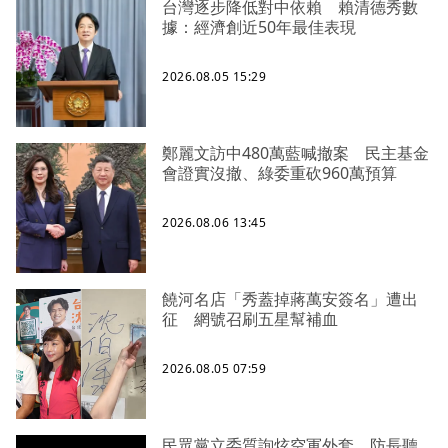
台灣逐步降低對中依賴 賴清德秀數
據：經濟創近50年最佳表現
2026.08.05 15:29
鄭麗文訪中480萬藍喊撤案 民主基金
會證實沒撤、綠委重砍960萬預算
2026.08.06 13:45
饒河名店「秀蓋掉蔣萬安簽名」遭出
征 網號召刷五星幫補血
2026.08.05 07:59
民眾黨立委質詢炫空軍外套 防長聽