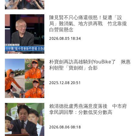
陳見賢不只心痛還很怒！疑遭「設
局」難消氣、地方拱再戰 竹北靠攏
白營留懸念
2026.08.05 18:34
朴寶劍再訪高雄騎到YouBike了 揪惠
利朝聖「寶劍樹」合影
2025.12.08 20:51
賴清德批盧秀燕滿意度落後 中市府
拿民調回擊：分數低笑分數高
2026.08.06 08:18