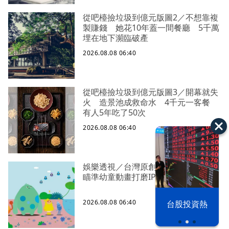
從吧檯撿垃圾到億元版圖2／不想靠複
製賺錢 她花10年蓋一間餐廳 5千萬
埋在地下瀕臨破產
2026.08.08 06:40
從吧檯撿垃圾到億元版圖3／開幕就失
火 造景池成救命水 4千元一客餐
有人5年吃了50次
2026.08.08 06:40
娛樂透視／台灣原創《芽芽樂團》
瞄準幼童動畫打磨IP
2026.08.08 06:40
漢光42演習
台股投資熱