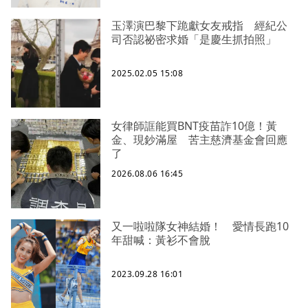
玉澤演巴黎下跪獻女友戒指 經紀公
司否認祕密求婚「是慶生抓拍照」
2025.02.05 15:08
女律師誆能買BNT疫苗詐10億！黃
金、現鈔滿屋 苦主慈濟基金會回應
了
2026.08.06 16:45
又一啦啦隊女神結婚！ 愛情長跑10
年甜喊：黃衫不會脫
2023.09.28 16:01