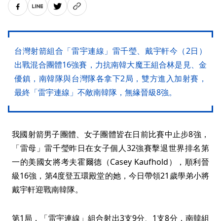
台灣射箭組合「雷宇連線」雷千瑩、戴宇軒今（2日）
出戰混合團體16強賽，力抗南韓大魔王組合林是見、金
優鎮，南韓隊與台灣隊各拿下2局，雙方進入加射賽，
最終「雷宇連線」不敵南韓隊，無緣晉級8強。
我國射箭男子團體、女子團體皆在日前比賽中止步8強，
「雷母」雷千瑩昨日在女子個人32強賽擊退世界排名第
一的美國女將考夫霍爾德（Casey Kaufhold），順利晉
級16強，第4度登五環殿堂的她，今日帶領21歲學弟小將
戴宇軒迎戰南韓隊。
第1局，「雷宇連線」組合射出3支9分、1支8分，南韓組