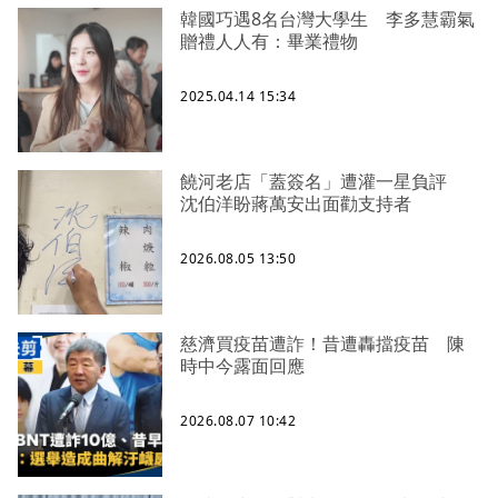
韓國巧遇8名台灣大學生 李多慧霸氣
贈禮人人有：畢業禮物
2025.04.14 15:34
饒河老店「蓋簽名」遭灌一星負評
沈伯洋盼蔣萬安出面勸支持者
2026.08.05 13:50
慈濟買疫苗遭詐！昔遭轟擋疫苗 陳
時中今露面回應
2026.08.07 10:42