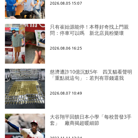
2026.08.05 15:07
只有崔始源能停！本尊好奇找上門親
問：停車可以嗎 新北店員粉樂壞
2026.08.06 16:25
慈濟遭詐10億沉默5年 四叉貓看聲明
「重點就這句」：若判有罪錢還我
2026.08.07 10:49
大谷翔平回饋日本小學「每校普發3手
套」 廠商揭超暖細節