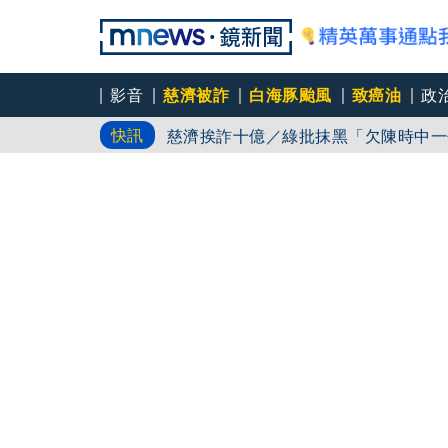
影音
慈濟被詐
白海豚颱風
致癌油
政
白海豚路徑又南修！ 海警範圍擴增到
快訊
慈濟挨詐十億／綠批抹黑「欠陳時中一
吳秀華家族又生波 前台東縣長蓋安養