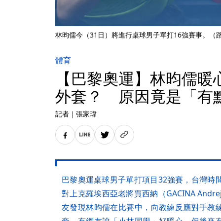
林昀儒今（31日）將進行桌球男子單打16強賽事。（
體育
【巴黎奧運】林昀儒暖
外套？ 原因竟是「有
記者
｜
張家瑋
巴黎奧運桌球男子單打項目32強賽，台灣時
對上克羅埃西亞老將賈西納（GACINA Andr
友發現林昀儒在比賽中，向教練反應對手教
套，有網友說「小林同學」好暖心，但後來