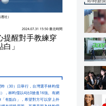
即時新
路透社）
2024.07.31 15:50 臺北時間
心提醒對手教練穿
點白」
間昨（30）日舉行，台灣選手林昀儒
ej），林昀儒以4比0搶進16強。有網
練「有點白」，希望對方可以穿上外
有網友揭曉原因，其實是因為林昀儒