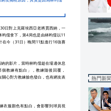
30日對上克羅埃西亞老將賈西納，一
林昀儒拿下，第4局也是由林昀儒以11
計在今（31日）晚間11點進行16強賽
西納的影片，當時林昀儒趁在場邊休息
那個教練有點白」，教練隨後回覆，
在關心對方教練臉色發白，也有網友表
熱門新
練衣服顏色有點白，會影響到球員視