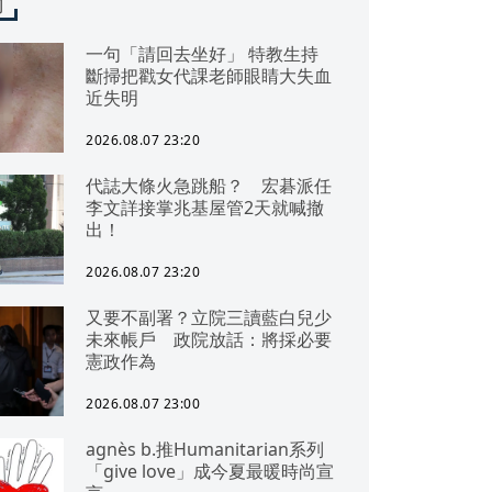
聞
一句「請回去坐好」 特教生持
斷掃把戳女代課老師眼睛大失血
近失明
2026.08.07 23:20
代誌大條火急跳船？ 宏碁派任
李文詳接掌兆基屋管2天就喊撤
出！
2026.08.07 23:20
又要不副署？立院三讀藍白兒少
未來帳戶 政院放話：將採必要
憲政作為
2026.08.07 23:00
agnès b.推Humanitarian系列
「give love」成今夏最暖時尚宣