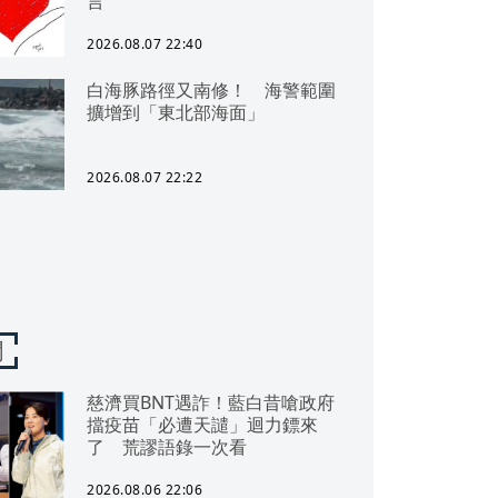
言
2026.08.07 22:40
白海豚路徑又南修！ 海警範圍
擴增到「東北部海面」
2026.08.07 22:22
聞
慈濟買BNT遇詐！藍白昔嗆政府
擋疫苗「必遭天譴」迴力鏢來
了 荒謬語錄一次看
2026.08.06 22:06