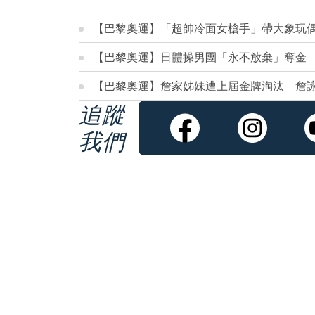
【巴黎奧運】「超帥冷面女槍手」帶大象玩
【巴黎奧運】日體操男團「永不放棄」奪金
【巴黎奧運】詹家姊妹遭上屆金牌淘汰 詹
追蹤
我們