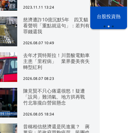
2023.11.11 13:24
漢光42演習
台股投資熱
慈濟遭詐10億沉默5年 四叉貓
看聲明「重點就這句」：若判有
罪錢還我
2026.08.07 10:49
去年才買特斯拉！川普酸電動車
主患「里程病」 業界憂美喪失
轉型紅利
2026.08.07 08:23
陳見賢不只心痛還很怒！疑遭
「設局」難消氣、地方拱再戰
竹北靠攏白營留懸念
2026.08.05 18:34
昔稱相信慈濟還是民進黨？ 蔣
萬安：若政府買夠疫苗，民團也