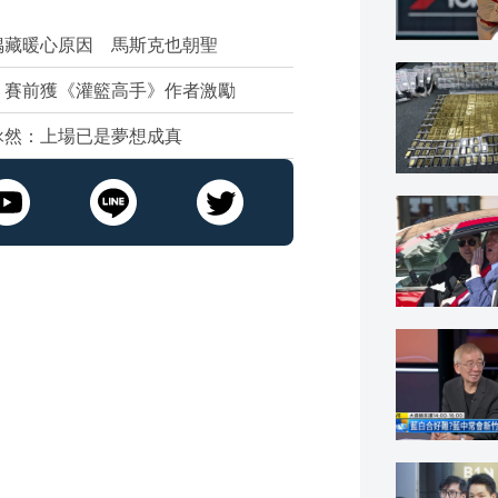
偶藏暖心原因 馬斯克也朝聖
 賽前獲《灌籃高手》作者激勵
詠然：上場已是夢想成真