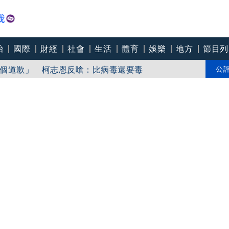
治
國際
財經
社會
生活
體育
娛樂
地方
節目列
「東北部海面」
個道歉」 柯志恩反嗆：比病毒還要毒
公
中心逼垮包商