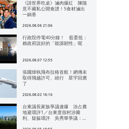
《請世界吃桌》滷肉爆紅 陳隨
意不藏私公開食譜！5食材滷出
一鍋香
2026.08.06 21:06
行政院停電40分鐘！ 藍委批：
賴政府說好的「能源韌性」呢
2026.08.07 12:55
張國煒執飛布拉格首航！網傳未
取得飛越許可、繞行 星宇回應
了
2026.08.02 16:16
台東議長家族爭議連爆 涉占農
地避環評1／台東度假村涉圖
利、疑躲環評 吳秀華爭議：概
無參與