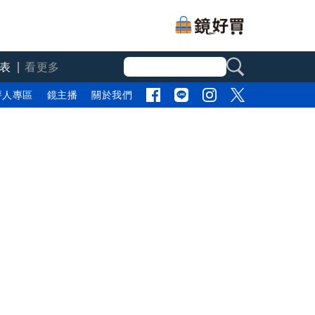
表
看更多
評人專區
鏡主播
關於我們