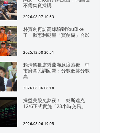
不需集資採購
2026.08.07 10:53
朴寶劍再訪高雄騎到YouBike
了 揪惠利朝聖「寶劍樹」合影
2025.12.08 20:51
賴清德批盧秀燕滿意度落後 中
市府拿民調回擊：分數低笑分數
高
2026.08.06 08:18
操盤美股免熬夜！ 納斯達克
12/6正式實施「23小時交易」
2026.08.06 19:05