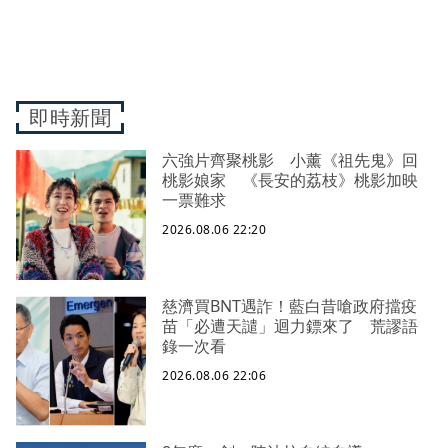
即時新聞
六強片齊聚桃影 小薰《祖先鬼》回
桃影娘家 《長安的荔枝》桃影加映
一票難求
2026.08.06 22:20
慈濟買BNT遇詐！藍白昔嗆政府擋疫
苗「必遭天譴」迴力鏢來了 荒謬語
錄一次看
2026.08.06 22:06