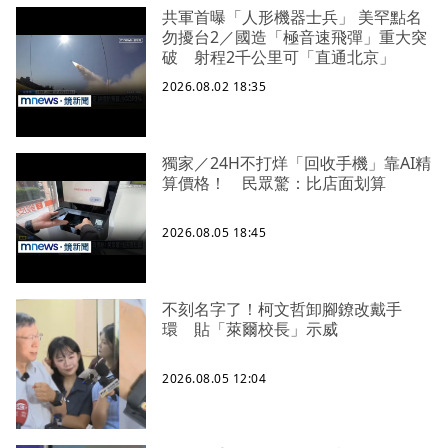
共軍首曝「人形機器士兵」 美罕點名
勿擾台2／國造「極音速飛彈」重大突
破 射程2千公里可「直通北京」
2026.08.02 18:35
獨家／24H不打烊「回收手機」靠AI精
算價格！ 民眾驚：比店面划算
2026.08.05 18:45
不刻名字了！柯文哲卸腳鐐改戴手
環 貼「萊爾校長」示威
2026.08.05 12:04