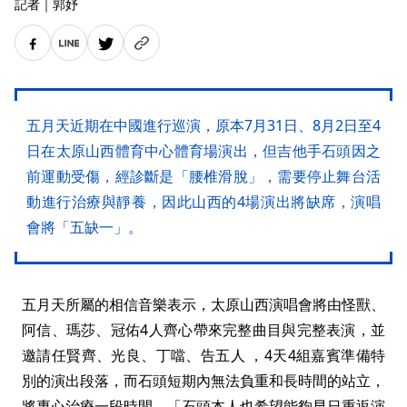
記者
｜
郭妤
五月天近期在中國進行巡演，原本7月31日、8月2日至4
日在太原山西體育中心體育場演出，但吉他手石頭因之
前運動受傷，經診斷是「腰椎滑脫」，需要停止舞台活
動進行治療與靜養，因此山西的4場演出將缺席，演唱
會將「五缺一」。
五月天所屬的相信音樂表示，太原山西演唱會將由怪獸、
阿信、瑪莎、冠佑4人齊心帶來完整曲目與完整表演，並
邀請任賢齊、光良、丁噹、告五人 ，4天4組嘉賓準備特
別的演出段落，而石頭​短期內無法負重和長時間的站立，
將專心治療一段時間，「石頭本人也希望能夠早日重返演