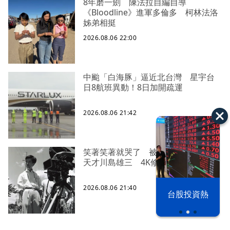
8年磨一劍 陳法拉自編自導
《Bloodline》進軍多倫多 柯林法洛
姊弟相挺
2026.08.06 22:00
中颱「白海豚」逼近北台灣 星宇台
日8航班異動！8日加開疏運
2026.08.06 21:42
笑著笑著就哭了 被遺忘的日本喜劇
天才川島雄三 4K修復重返大銀幕
以色列 穹頂
2026.08.06 21:40
台股投資熱
之下