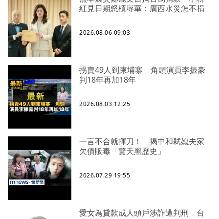
紅見日期怒槓辱華：廣西水災怎不捐
2026.08.06 09:03
拐賣49人到柬埔寨 角頭演員李振豪
判18年再加18年
2026.08.03 12:25
一言不合就揮刀！ 揭中和弒媳夫家
欠債販毒「驚天黑歷史」
2026.07.29 19:55
愛女為貸款成人頭戶涉詐遭判刑 台