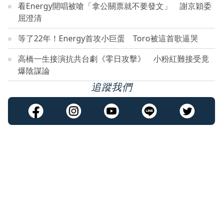
看Energy開唱被嗆「拿公關票就不要發文」 謝京穎委
屈澄清
等了22年！Energy首攻小巨蛋 Toro被這首歌逼哭
高橋一生接演抗共台劇《零日攻擊》 小粉紅難接受竟
爆陰謀論
追蹤我們