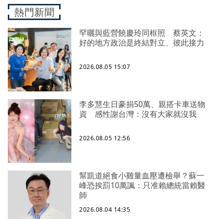
熱門新聞
罕曬與藍營饒慶玲同框照 蔡英文：
好的地方政治是終結對立、彼此接力
2026.08.05 15:07
李多慧生日豪捐50萬、親搭卡車送物
資 感性謝台灣：沒有大家就沒我
2026.08.05 12:56
幫凱道絕食小雞量血壓遭檢舉？蘇一
峰恐挨罰10萬諷：只准賴總統當賴醫
師
2026.08.04 14:35