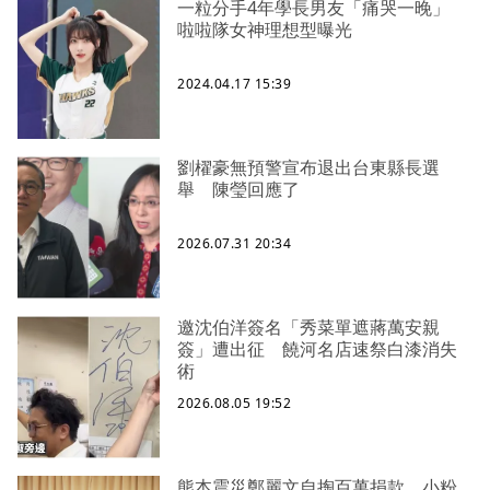
一粒分手4年學長男友「痛哭一晚」
啦啦隊女神理想型曝光
2024.04.17 15:39
劉櫂豪無預警宣布退出台東縣長選
舉 陳瑩回應了
2026.07.31 20:34
邀沈伯洋簽名「秀菜單遮蔣萬安親
簽」遭出征 饒河名店速祭白漆消失
術
2026.08.05 19:52
熊本震災鄭麗文自掏百萬捐款 小粉