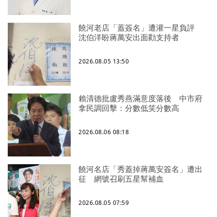
饒河老店「蓋簽名」遭灌一星負評
沈伯洋盼蔣萬安出面勸支持者
2026.08.05 13:50
賴清德批盧秀燕滿意度落後 中市府
拿民調回擊：分數低笑分數高
2026.08.06 08:18
饒河名店「秀蓋掉蔣萬安簽名」遭出
征 網號召刷五星幫補血
2026.08.05 07:59