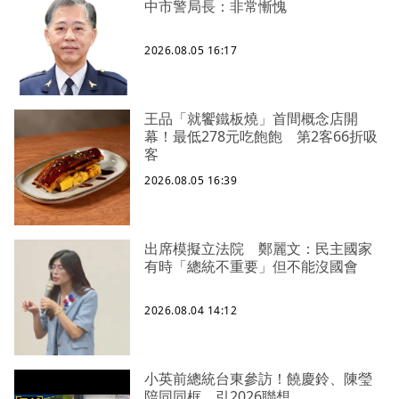
中市警局長：非常慚愧
2026.08.05 16:17
王品「就饗鐵板燒」首間概念店開
幕！最低278元吃飽飽 第2客66折吸
客
2026.08.05 16:39
出席模擬立法院 鄭麗文：民主國家
有時「總統不重要」但不能沒國會
2026.08.04 14:12
小英前總統台東參訪！饒慶鈴、陳瑩
陪同同框 引2026聯想