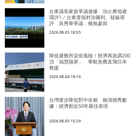
台東議長家族爭議連爆 涉占農地避
環評1／台東度假村涉圖利、疑躲環
評 吳秀華爭議：概無參與
2026.08.05 18:55
降低避難所染疫風險！慈濟再急調200
頂「福慧隔屏」 華航免費直飛日本
救援
2026.08.04 19:10
台灣逐步降低對中依賴 賴清德秀數
據：經濟創近50年最佳表現
2026.08.05 15:29