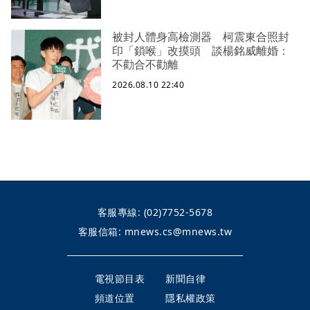
被封人體身高檢測器 柯震東合照封
印「鎖喉」改摸頭 談楊銘威離婚：
不勸合不勸離
2026.08.10 22:40
客服專線:
(02)7752-5678
客服信箱:
mnews.cs@mnews.tw
電視節目表
新聞自律
頻道位置
隱私權政策