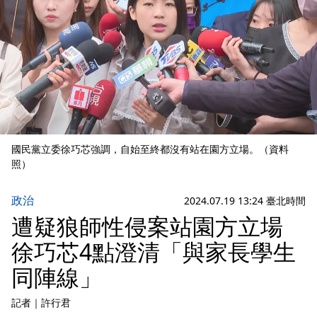
國民黨立委徐巧芯強調，自始至終都沒有站在園方立場。（資料
照）
政治
2024.07.19 13:24 臺北時間
遭疑狼師性侵案站園方立場
徐巧芯4點澄清「與家長學生
同陣線」
記者
｜
許行君