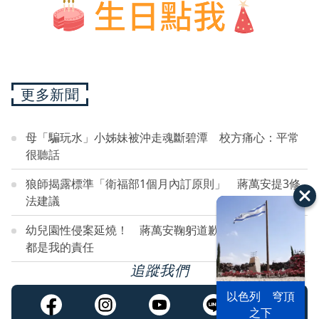
更多新聞
母「騙玩水」小姊妹被沖走魂斷碧潭 校方痛心：平常
很聽話
狼師揭露標準「衛福部1個月內訂原則」 蔣萬安提3修
法建議
幼兒園性侵案延燒！ 蔣萬安鞠躬道歉：所有孩童受傷
都是我的責任
追蹤我們
以色列 穹頂
漢光42演習
台股投資熱
之下