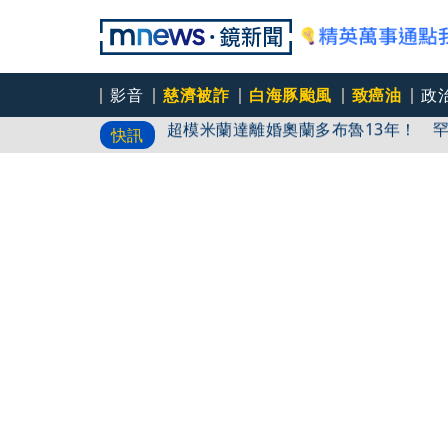
影音
慈濟被詐
白海豚颱風
致癌油
政
超模米蘭達離婚奧蘭多布魯13年！ 
快訊
文博驚見百萬《龍藏經》 網紅問「有
酒駕加毒駕危險上路 北市大安警一週