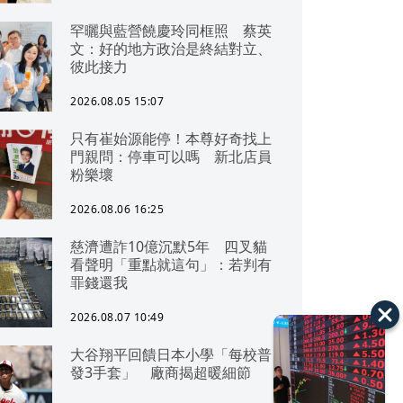
罕曬與藍營饒慶玲同框照 蔡英
文：好的地方政治是終結對立、
彼此接力
2026.08.05 15:07
只有崔始源能停！本尊好奇找上
門親問：停車可以嗎 新北店員
粉樂壞
2026.08.06 16:25
慈濟遭詐10億沉默5年 四叉貓
看聲明「重點就這句」：若判有
罪錢還我
2026.08.07 10:49
大谷翔平回饋日本小學「每校普
發3手套」 廠商揭超暖細節