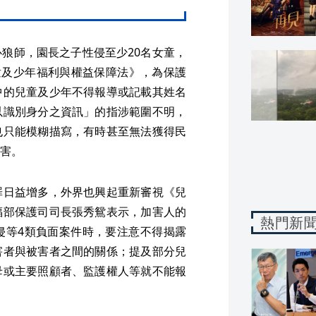
狼師，園長之子性侵至少20名女童，
童及少年福利與權益保障法》，為保護
中的兒童及少年不得報導或記載其姓名
以識別身分之資訊」的指涉範圍不明，
也只能模糊描寫，有時甚至無法獲得民
害。
罪日益增多，外界也興起重新審視《兒
福部保護司司長張秀鴛表示，加害人的
熱門新
侵等4類負面案件時，要注意不得揭露
害者與被害者之間的關係；提及部分兒
母或主要照顧者、監護權人等就不能報