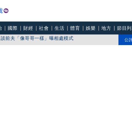
治
國際
財經
社會
生活
體育
娛樂
地方
節目列
罕談前夫「像哥哥一樣」曝相處模式
人買嗎」店員回應超出想像
公
連破2起「雙駕」