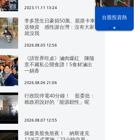
2023.11.11 13:24
漢光42演習
台股投資熱
李多慧生日豪捐50萬、親搭卡車
送物資 感性謝台灣：沒有大家
就沒我
2026.08.05 12:56
《請世界吃桌》滷肉爆紅 陳隨
意不藏私公開食譜！5食材滷出
一鍋香
2026.08.06 21:06
行政院停電40分鐘！ 藍委批：
賴政府說好的「能源韌性」呢
2026.08.07 12:55
操盤美股免熬夜！ 納斯達克
12/6正式實施「23小時交易」