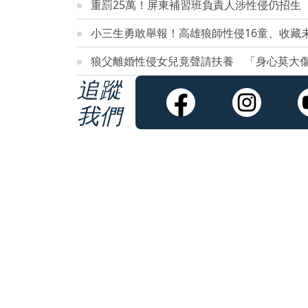
重罰25萬！屏東補習班負責人涉性侵仍招生
小三生勇敢舉報！高雄狼師性侵16童、收藏
狼父離婚性侵女兒竟聲請扶養 「身心莫大
追蹤
我們