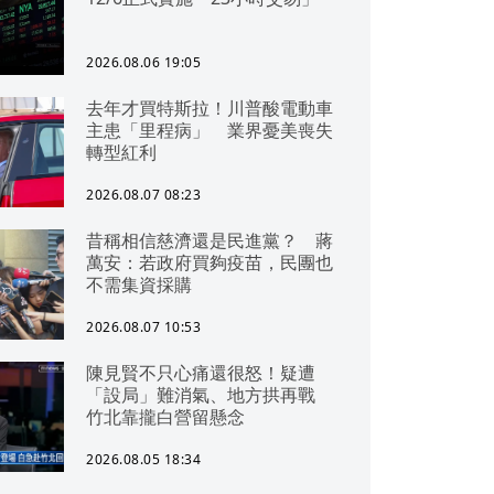
2026.08.06 19:05
去年才買特斯拉！川普酸電動車
主患「里程病」 業界憂美喪失
轉型紅利
2026.08.07 08:23
昔稱相信慈濟還是民進黨？ 蔣
萬安：若政府買夠疫苗，民團也
不需集資採購
2026.08.07 10:53
陳見賢不只心痛還很怒！疑遭
「設局」難消氣、地方拱再戰
竹北靠攏白營留懸念
2026.08.05 18:34