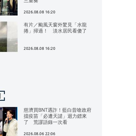
三重奏
2026.08.08 16:20
有片／颱風天窗外驚見「水龍
捲」掃過！ 淡水居民看傻了
2026.08.08 16:20
聞
慈濟買BNT遇詐！藍白昔嗆政府
擋疫苗「必遭天譴」迴力鏢來
了 荒謬語錄一次看
2026.08.06 22:06