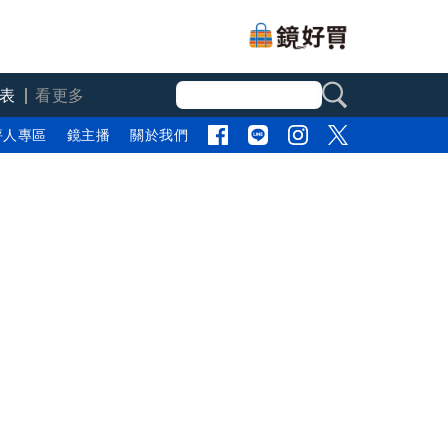
表
看更多
評人專區
鏡主播
關於我們