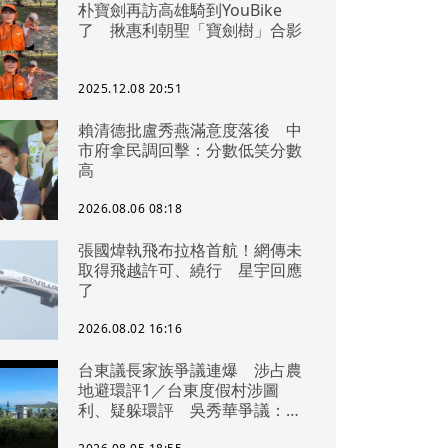
朴寶劍再訪高雄騎到YouBike
了 揪惠利朝聖「寶劍樹」合影
2025.12.08 20:51
賴清德批盧秀燕滿意度落後 中
市府拿民調回擊：分數低笑分數
高
2026.08.06 08:18
張國煒執飛布拉格首航！網傳未
取得飛越許可、繞行 星宇回應
了
2026.08.02 16:16
台東議長家族爭議連爆 涉占農
地避環評1／台東度假村涉圖
利、疑躲環評 吳秀華爭議：概
無參與