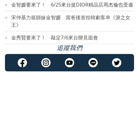
金智媛要來了！ 6/25來台挺DIOR精品店周杰倫也受邀
宋仲基力挺師妹金智媛 當爸後首拍韓劇客串《淚之女
王》
金秀賢要來了！ 敲定7/6來台辦見面會
追蹤我們