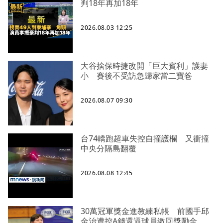
判18年再加18年
2026.08.03 12:25
大谷捨保時捷改開「巨大賓利」護妻
小 賽後不受訪急歸家當二寶爸
2026.08.07 09:30
台74轎跑超車失控自撞護欄 又衝撞
中央分隔島翻覆
2026.08.08 12:45
30萬冠軍獎金進教練私帳 前國手邱
金治遭控A錢還逼球員繳回獎勵金