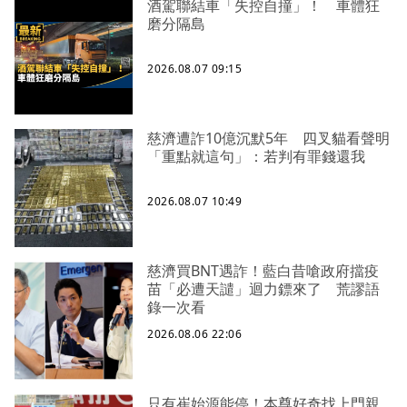
酒駕聯結車「失控自撞」！ 車體狂
磨分隔島
2026.08.07 09:15
慈濟遭詐10億沉默5年 四叉貓看聲明
「重點就這句」：若判有罪錢還我
2026.08.07 10:49
慈濟買BNT遇詐！藍白昔嗆政府擋疫
苗「必遭天譴」迴力鏢來了 荒謬語
錄一次看
2026.08.06 22:06
只有崔始源能停！本尊好奇找上門親