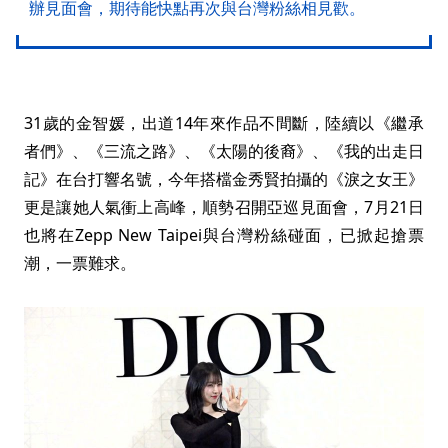
辦見面會，期待能快點再次與台灣粉絲相見歡。
31歲的金智媛，出道14年來作品不間斷，陸續以《繼承
者們》、《三流之路》、《太陽的後裔》、《我的出走日
記》在台打響名號，今年搭檔金秀賢拍攝的《淚之女王》
更是讓她人氣衝上高峰，順勢召開亞巡見面會，7月21日
也將在Zepp New Taipei與台灣粉絲碰面，已掀起搶票
潮，一票難求。