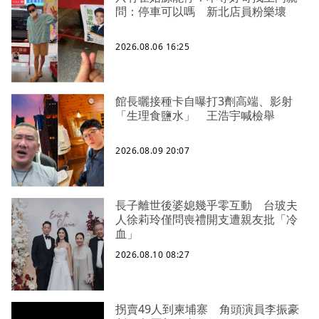
問：停車可以嗎 新北店員粉樂壞
2026.08.06 16:25
館長曬接種卡自曝打3劑高端、影射
「生理食鹽水」 王浩宇喊檢舉
2026.08.09 20:07
長子離世後婆媳幾乎零互動 台玻夫
人徐莉玲僅問喪禮開支遭親友批「冷
血」
2026.08.10 08:27
拐賣49人到柬埔寨 角頭演員李振豪