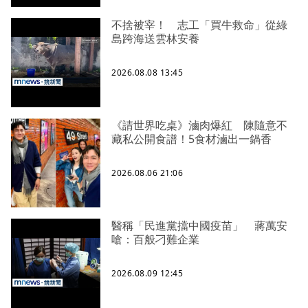
不捨被宰！ 志工「買牛救命」從綠
島跨海送雲林安養
2026.08.08 13:45
《請世界吃桌》滷肉爆紅 陳隨意不
藏私公開食譜！5食材滷出一鍋香
2026.08.06 21:06
醫稱「民進黨擋中國疫苗」 蔣萬安
嗆：百般刁難企業
2026.08.09 12:45