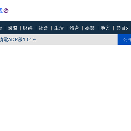
治
國際
財經
社會
生活
體育
娛樂
地方
節目列
ADR漲1.01%
搭世界最美景觀鐵路 穿越百年淘金路看盡冰河、峽
公
百年豪宅 用英式下午茶感受花園城市優雅氛圍