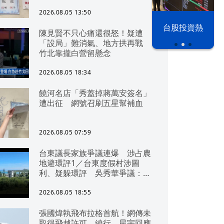
2026.08.05 13:50
以色列 穹頂
台股投資熱
陳見賢不只心痛還很怒！疑遭
之下
「設局」難消氣、地方拱再戰
竹北靠攏白營留懸念
2026.08.05 18:34
饒河名店「秀蓋掉蔣萬安簽名」
遭出征 網號召刷五星幫補血
2026.08.05 07:59
台東議長家族爭議連爆 涉占農
地避環評1／台東度假村涉圖
利、疑躲環評 吳秀華爭議：概
無參與
2026.08.05 18:55
張國煒執飛布拉格首航！網傳未
取得飛越許可、繞行 星宇回應