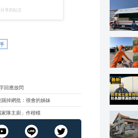
g_）分享的貼文
手
字回應放閃
被踢掉網批：很會的姊妹
國家隊主廚」作楷模