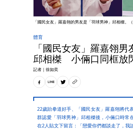
「國民女友」羅嘉翎的男友是「羽球男神」邱相榤。（
體育
「國民女友」羅嘉翎男
邱相榤 小倆口同框放
記者
｜
徐如奕
22歲跆拳道好手、「國民女友」羅嘉翎將代表
群認愛「羽球男神」邱相榤後，小倆口時常
在2人貼文下留言：「戀愛你們都談走了，我