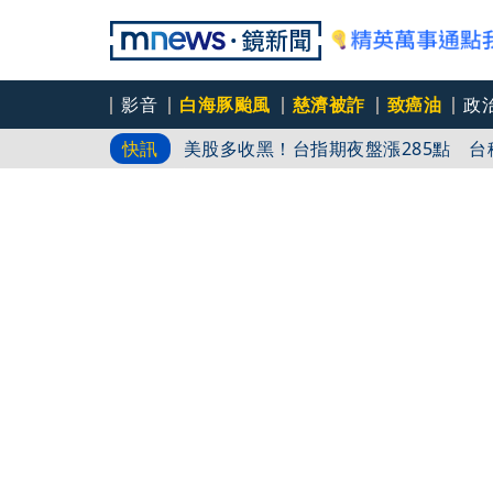
影音
白海豚颱風
慈濟被詐
致癌油
政
美股多收黑！台指期夜盤漲285點 台積電
快訊
阿拉斯加郵輪5／停靠史凱威怎麼玩？
谷與雪山
阿拉斯加郵輪6／走進加拿大維多利亞