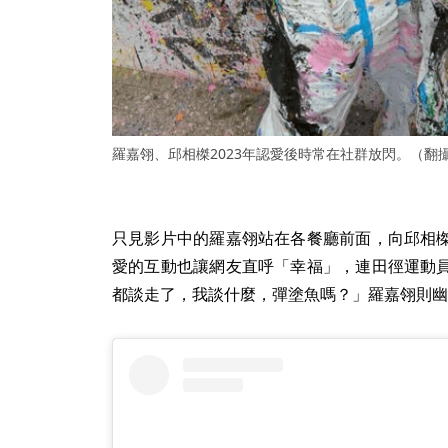
羅嘉翎、邱相榤2023年認愛後時常在社群放閃。（翻攝
只見影片中的羅嘉翎站在各餐廳前面，向邱相
愛的互動也讓網友直呼「幸福」，連田徑運動
都談走了，我談什麼，彈塗魚嗎？」羅嘉翎則幽