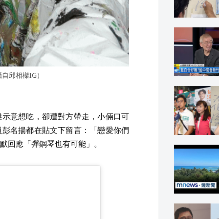
自邱相榤IG）
榤示意想吃，卻遭對方帶走，小倆口可
員彭名揚都在貼文下留言：「戀愛你們
默回應「彈鋼琴也有可能」。