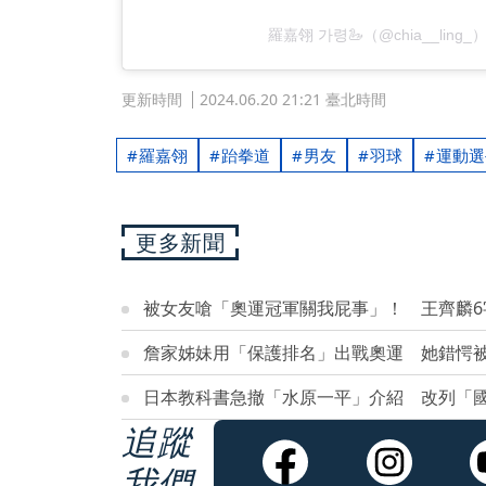
羅嘉翎 가령🦢（@chia__lin
更新時間
2024.06.20 21:21 臺北時間
羅嘉翎
跆拳道
男友
羽球
運動選
更多新聞
被女友嗆「奧運冠軍關我屁事」！ 王齊麟6
詹家姊妹用「保護排名」出戰奧運 她錯愕
日本教科書急撤「水原一平」介紹 改列「
追蹤
我們