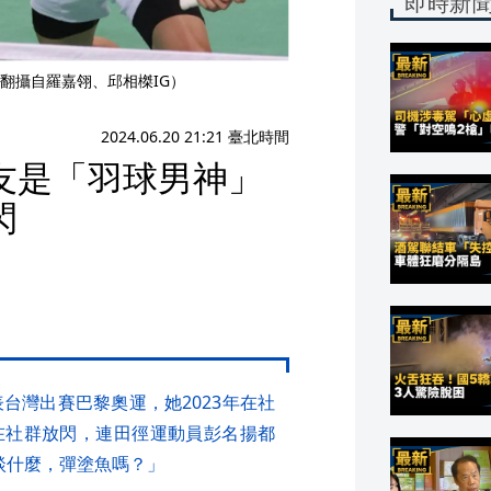
即時新
翻攝自羅嘉翎、邱相榤IG）
2024.06.20 21:21 臺北時間
友是「羽球男神」
閃
台灣出賽巴黎奧運，她2023年在社
在社群放閃，連田徑運動員彭名揚都
談什麼，彈塗魚嗎？」