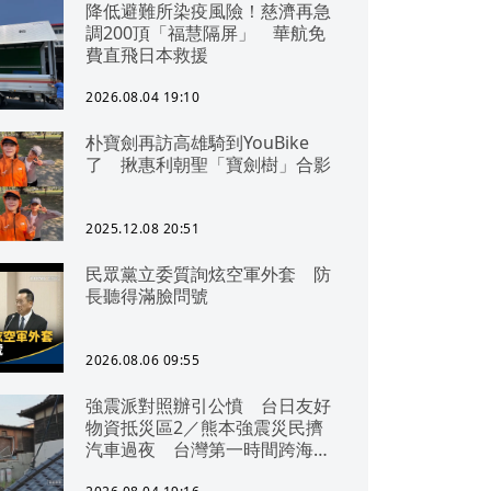
降低避難所染疫風險！慈濟再急
調200頂「福慧隔屏」 華航免
費直飛日本救援
2026.08.04 19:10
朴寶劍再訪高雄騎到YouBike
了 揪惠利朝聖「寶劍樹」合影
2025.12.08 20:51
民眾黨立委質詢炫空軍外套 防
長聽得滿臉問號
2026.08.06 09:55
強震派對照辦引公憤 台日友好
物資抵災區2／熊本強震災民擠
汽車過夜 台灣第一時間跨海急
援