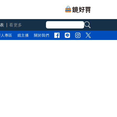
表
看更多
評人專區
鏡主播
關於我們