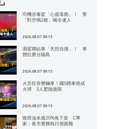
聞
司機涉毒駕「心虛落跑」！ 警
「對空鳴2槍」喝令逮人
2026.08.07 09:15
酒駕聯結車「失控自撞」！ 車
體狂磨分隔島
2026.08.07 09:15
火舌狂吞整輛車！國5轎車燒成
火球 3人驚險脫困
2026.08.07 09:15
致癌油未逾20%免下架 C專
家：夜市實務執行很困難