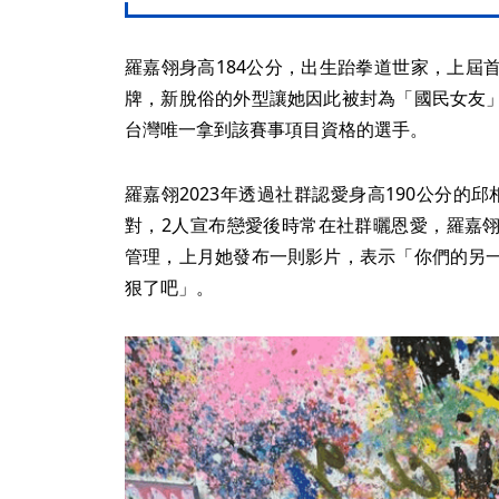
羅嘉翎身高184公分，出生跆拳道世家，上屆
牌，新脫俗的外型讓她因此被封為「國民女友
台灣唯一拿到該賽事項目資格的選手。
羅嘉翎2023年透過社群認愛身高190公分的
對，2人宣布戀愛後時常在社群曬恩愛，羅嘉
管理，上月她發布一則影片，表示「你們的另
狠了吧」。