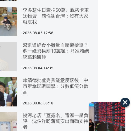
李多慧生日豪捐50萬、親搭卡車
送物資 感性謝台灣：沒有大家
就沒我
2026.08.05 12:56
幫凱道絕食小雞量血壓遭檢舉？
蘇一峰恐挨罰10萬諷：只准賴總
統當賴醫師
2026.08.04 14:35
賴清德批盧秀燕滿意度落後 中
市府拿民調回擊：分數低笑分數
高
2026.08.06 08:18
饒河老店「蓋簽名」遭灌一星負
評 沈伯洋盼蔣萬安出面勸支持
者