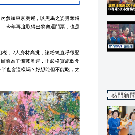
首次參加東京奧運，以黑馬之姿勇奪銅
」，今年再度取得巴黎奧運門票，也是
邱相榤，2人身材高挑，讓粉絲直呼很登
翎目前為了備戰奧運，正嚴格實施飲食
一半也會這樣嗎？好想吃但不能吃，太
熱門新