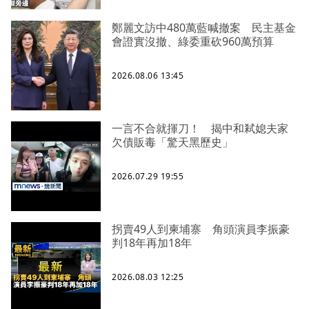
鄭麗文訪中480萬藍喊撤案 民主基金
會證實沒撤、綠委重砍960萬預算
2026.08.06 13:45
一言不合就揮刀！ 揭中和弒媳夫家
欠債販毒「驚天黑歷史」
2026.07.29 19:55
拐賣49人到柬埔寨 角頭演員李振豪
判18年再加18年
2026.08.03 12:25