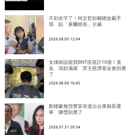
不刻名字了！柯文哲卸腳鐐改戴手
環 貼「萊爾校長」示威
2026.08.05 12:04
女律師誆能買BNT疫苗詐10億！黃
金、現鈔滿屋 苦主慈濟基金會回應
了
2026.08.06 16:45
劉櫂豪無預警宣布退出台東縣長選
舉 陳瑩回應了
2026.07.31 20:34