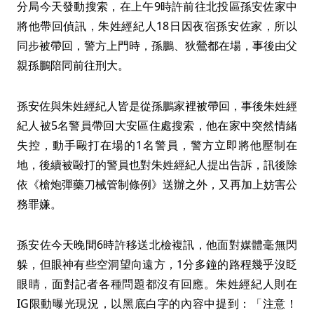
分局今天發動搜索，在上午9時許前往北投區孫安佐家中
將他帶回偵訊，朱姓經紀人18日因夜宿孫安佐家，所以
同步被帶回，警方上門時，孫鵬、狄鶯都在場，事後由父
親孫鵬陪同前往刑大。
孫安佐與朱姓經紀人皆是從孫鵬家裡被帶回，事後朱姓經
紀人被5名警員帶回大安區住處搜索，他在家中突然情緒
失控，動手毆打在場的1名警員，警方立即將他壓制在
地，後續被毆打的警員也對朱姓經紀人提出告訴，訊後除
依《槍炮彈藥刀械管制條例》送辦之外，又再加上妨害公
務罪嫌。
孫安佐今天晚間6時許移送北檢複訊，他面對媒體毫無閃
躲，但眼神有些空洞望向遠方，1分多鐘的路程幾乎沒眨
眼睛，面對記者各種問題都沒有回應。朱姓經紀人則在
IG限動曝光現況，以黑底白字的內容中提到：「注意！