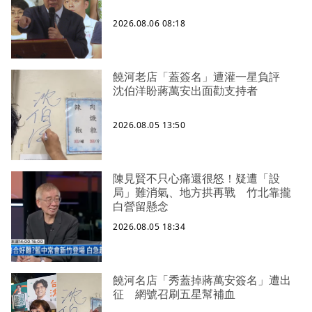
2026.08.06 08:18
饒河老店「蓋簽名」遭灌一星負評
沈伯洋盼蔣萬安出面勸支持者
2026.08.05 13:50
陳見賢不只心痛還很怒！疑遭「設
局」難消氣、地方拱再戰 竹北靠攏
白營留懸念
2026.08.05 18:34
饒河名店「秀蓋掉蔣萬安簽名」遭出
征 網號召刷五星幫補血