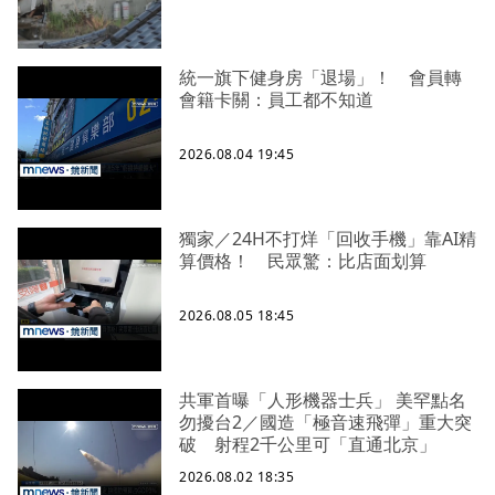
統一旗下健身房「退場」！ 會員轉
會籍卡關：員工都不知道
2026.08.04 19:45
獨家／24H不打烊「回收手機」靠AI精
算價格！ 民眾驚：比店面划算
2026.08.05 18:45
共軍首曝「人形機器士兵」 美罕點名
勿擾台2／國造「極音速飛彈」重大突
破 射程2千公里可「直通北京」
2026.08.02 18:35