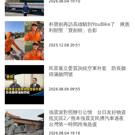
2026.08.04 19:10
朴寶劍再訪高雄騎到YouBike了 揪惠
利朝聖「寶劍樹」合影
2025.12.08 20:51
民眾黨立委質詢炫空軍外套 防長聽
得滿臉問號
2026.08.06 09:55
強震派對照辦引公憤 台日友好物資
抵災區2／熊本強震災民擠汽車過夜
台灣第一時間跨海急援
2026.08.04 19:16