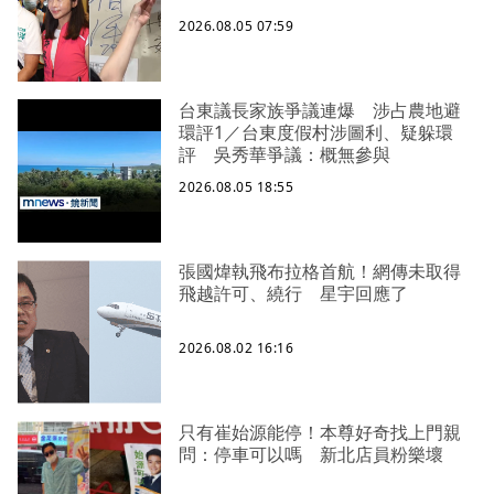
2026.08.05 07:59
台東議長家族爭議連爆 涉占農地避
環評1／台東度假村涉圖利、疑躲環
評 吳秀華爭議：概無參與
2026.08.05 18:55
張國煒執飛布拉格首航！網傳未取得
飛越許可、繞行 星宇回應了
2026.08.02 16:16
只有崔始源能停！本尊好奇找上門親
問：停車可以嗎 新北店員粉樂壞