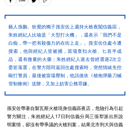
藝人孫鵬、狄鶯的獨子孫安佐上週持火槍夜闖信義區，
朱姓經紀人比喻是「大型打火機」，還表示「我們不是
白痴，帶一把有殺傷力的在街上走」。孫安佐住處今遭
搜索，他與經紀人皆被捕，當場查扣火槍、匕首半成
品，還有微量的火藥；朱姓經紀人過去曾經選過2次立
委皆落選，在警方陪同返回住處搜索時，突然情緒失控
毆打警員，最後被當場壓制，他訊後依《槍炮彈藥刀械
管制條例》送辦，又加上妨害公務罪嫌。
孫安佐帶著自製瓦斯火槍現身信義區夜店，危險行為引起
警方關注，朱姓經紀人17日到信義分局三張犁派出所說
明案情，卻沒有帶爭議的火槍到案，結果北市刑大與信義