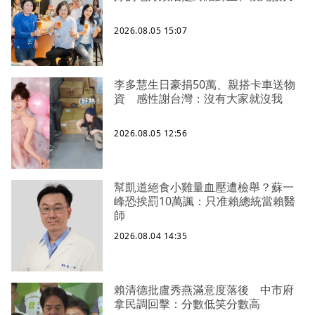
2026.08.05 15:07
李多慧生日豪捐50萬、親搭卡車送物
資 感性謝台灣：沒有大家就沒我
2026.08.05 12:56
幫凱道絕食小雞量血壓遭檢舉？蘇一
峰恐挨罰10萬諷：只准賴總統當賴醫
師
2026.08.04 14:35
賴清德批盧秀燕滿意度落後 中市府
拿民調回擊：分數低笑分數高