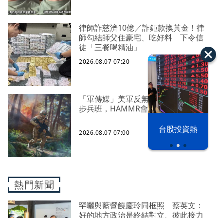
律師詐慈濟10億／詐鉅款換黃金！律
師勾結師父住豪宅、吃好料 下令信
徒「三餐喝精油」
2026.08.07 07:20
「軍傳媒」美軍反無人機能力下放到
步兵班，HAMMR會是解決方案之一？
以色列 穹頂
台股投資熱
2026.08.07 07:00
之下
熱門新聞
罕曬與藍營饒慶玲同框照 蔡英文：
好的地方政治是終結對立、彼此接力