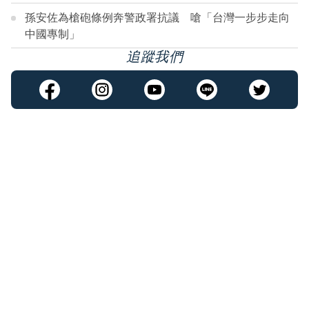
孫安佐為槍砲條例奔警政署抗議 嗆「台灣一步步走向
中國專制」
追蹤我們