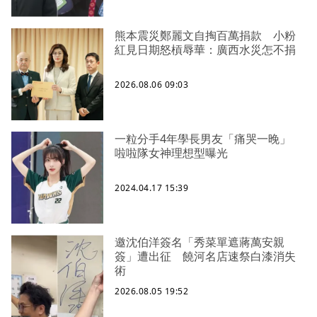
熊本震災鄭麗文自掏百萬捐款 小粉
紅見日期怒槓辱華：廣西水災怎不捐
2026.08.06 09:03
一粒分手4年學長男友「痛哭一晚」
啦啦隊女神理想型曝光
2024.04.17 15:39
邀沈伯洋簽名「秀菜單遮蔣萬安親
簽」遭出征 饒河名店速祭白漆消失
術
2026.08.05 19:52