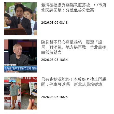
賴清德批盧秀燕滿意度落後 中市府
拿民調回擊：分數低笑分數高
2026.08.06 08:18
陳見賢不只心痛還很怒！疑遭「設
局」難消氣、地方拱再戰 竹北靠攏
白營留懸念
2026.08.05 18:34
只有崔始源能停！本尊好奇找上門親
問：停車可以嗎 新北店員粉樂壞
2026.08.06 16:25