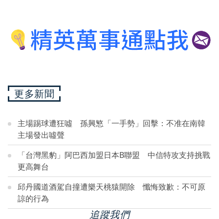
更多新聞
主場踢球遭狂噓 孫興慜「一手勢」回擊：不准在南韓
主場發出噓聲
「台灣黑豹」阿巴西加盟日本B聯盟 中信特攻支持挑戰
更高舞台
邱丹國道酒駕自撞遭樂天桃猿開除 懺悔致歉：不可原
諒的行為
追蹤我們