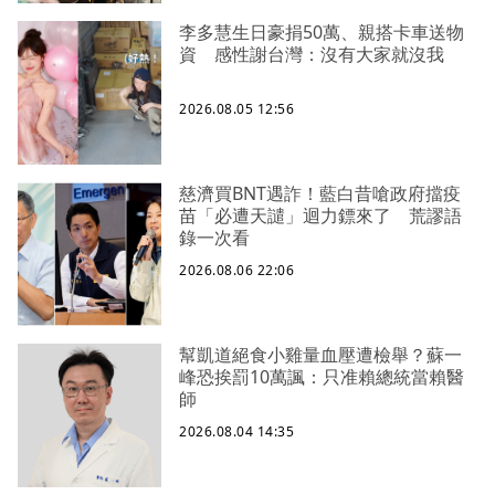
李多慧生日豪捐50萬、親搭卡車送物
資 感性謝台灣：沒有大家就沒我
2026.08.05 12:56
慈濟買BNT遇詐！藍白昔嗆政府擋疫
苗「必遭天譴」迴力鏢來了 荒謬語
錄一次看
2026.08.06 22:06
幫凱道絕食小雞量血壓遭檢舉？蘇一
峰恐挨罰10萬諷：只准賴總統當賴醫
師
2026.08.04 14:35