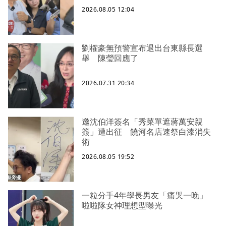
2026.08.05 12:04
劉櫂豪無預警宣布退出台東縣長選
舉 陳瑩回應了
2026.07.31 20:34
邀沈伯洋簽名「秀菜單遮蔣萬安親
簽」遭出征 饒河名店速祭白漆消失
術
2026.08.05 19:52
一粒分手4年學長男友「痛哭一晚」
啦啦隊女神理想型曝光