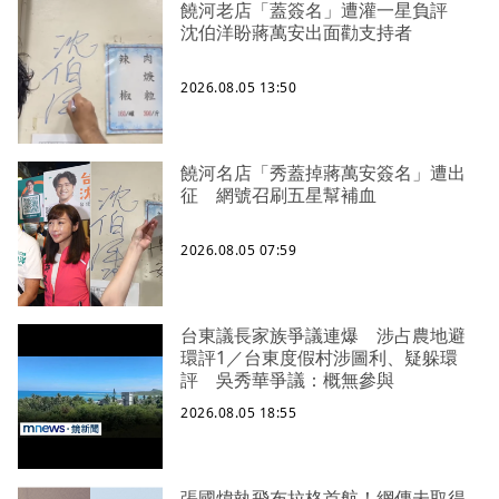
饒河老店「蓋簽名」遭灌一星負評
沈伯洋盼蔣萬安出面勸支持者
2026.08.05 13:50
饒河名店「秀蓋掉蔣萬安簽名」遭出
征 網號召刷五星幫補血
2026.08.05 07:59
台東議長家族爭議連爆 涉占農地避
環評1／台東度假村涉圖利、疑躲環
評 吳秀華爭議：概無參與
2026.08.05 18:55
張國煒執飛布拉格首航！網傳未取得