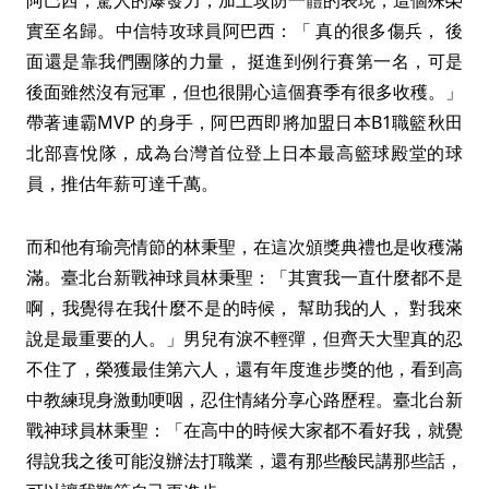
阿巴西，驚人的爆發力，加上攻防一體的表現，這個殊榮
實至名歸。中信特攻球員阿巴西：「 真的很多傷兵， 後
面還是靠我們團隊的力量， 挺進到例行賽第一名，可是
後面雖然沒有冠軍，但也很開心這個賽季有很多收穫。」
帶著連霸MVP 的身手，阿巴西即將加盟日本B1職籃秋田
北部喜悅隊，成為台灣首位登上日本最高籃球殿堂的球
員，推估年薪可達千萬。
而和他有瑜亮情節的林秉聖，在這次頒獎典禮也是收穫滿
滿。臺北台新戰神球員林秉聖：「其實我一直什麼都不是
啊，我覺得在我什麼不是的時候， 幫助我的人， 對我來
說是最重要的人。」男兒有淚不輕彈，但齊天大聖真的忍
不住了，榮獲最佳第六人，還有年度進步獎的他，看到高
中教練現身激動哽咽，忍住情緒分享心路歷程。臺北台新
戰神球員林秉聖：「在高中的時候大家都不看好我，就覺
得說我之後可能沒辦法打職業，還有那些酸民講那些話，