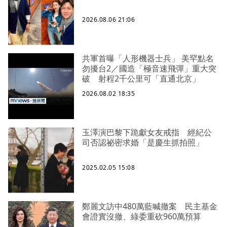
2026.08.06 21:06
共軍首曝「人形機器士兵」 美罕點名
勿擾台2／國造「極音速飛彈」重大突
破 射程2千公里可「直通北京」
2026.08.02 18:35
玉澤演巴黎下跪獻女友戒指 經紀公
司否認祕密求婚「是慶生抓拍照」
2025.02.05 15:08
鄭麗文訪中480萬藍喊撤案 民主基金
會證實沒撤、綠委重砍960萬預算