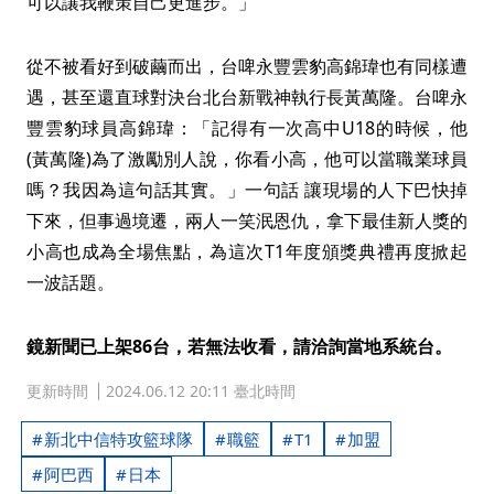
可以讓我鞭策自己更進步。」
從不被看好到破繭而出，台啤永豐雲豹高錦瑋也有同樣遭
遇，甚至還直球對決台北台新戰神執行長黃萬隆。台啤永
豐雲豹球員高錦瑋：「記得有一次高中U18的時候，他
(黃萬隆)為了激勵別人說，你看小高，他可以當職業球員
嗎？我因為這句話其實。」一句話 讓現場的人下巴快掉
下來，但事過境遷，兩人一笑泯恩仇，拿下最佳新人獎的
小高也成為全場焦點，為這次T1年度頒獎典禮再度掀起
一波話題。
鏡新聞已上架86台，若無法收看，請洽詢當地系統台。
更新時間
2024.06.12 20:11 臺北時間
新北中信特攻籃球隊
職籃
T1
加盟
阿巴西
日本