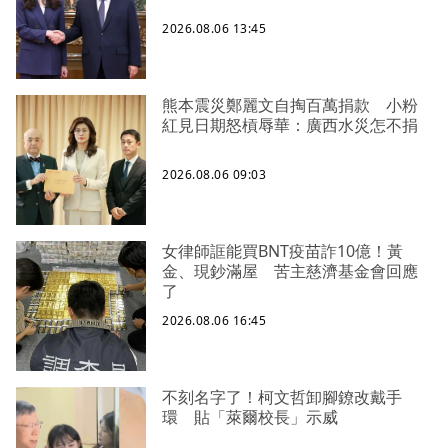
2026.08.06 13:45
熊本震災鄭麗文自掏百萬捐款 小粉
紅見日期怒槓辱華：廣西水災怎不捐
2026.08.06 09:03
女律師誆能買BNT疫苗詐10億！黃
金、現鈔滿屋 苦主慈濟基金會回應
了
2026.08.06 16:45
不刻名字了！柯文哲卸腳鐐改戴手
環 貼「萊爾校長」示威