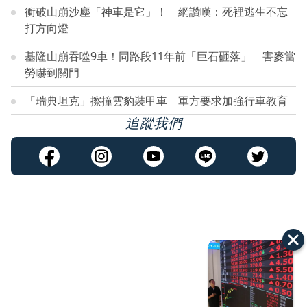
衝破山崩沙塵「神車是它」！ 網讚嘆：死裡逃生不忘
打方向燈
基隆山崩吞噬9車！同路段11年前「巨石砸落」 害麥當
勞嚇到關門
「瑞典坦克」擦撞雲豹裝甲車 軍方要求加強行車教育
追蹤我們