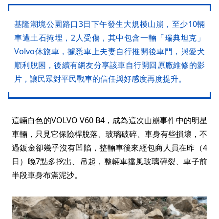
基隆潮境公園路口3日下午發生大規模山崩，至少10輛
車遭土石掩埋，2人受傷，其中包含一輛「瑞典坦克」
Volvo休旅車，據悉車上夫妻自行推開後車門，與愛犬
順利脫困，後續有網友分享該車自行開回原廠維修的影
片，讓民眾對平民戰車的信任與好感度再度提升。
這輛白色的VOLVO V60 B4，成為這次山崩事件中的明星
車輛，只見它保險桿脫落、玻璃破碎、車身有些損壞，不
過鈑金卻幾乎沒有凹陷，整輛車後來經包商人員在昨（4
日）晚7點多挖出、吊起，整輛車擋風玻璃碎裂、車子前
半段車身布滿泥沙。