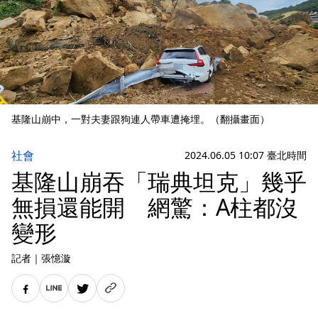
基隆山崩中，一對夫妻跟狗連人帶車遭掩埋。（翻攝畫面）
社會
2024.06.05 10:07 臺北時間
基隆山崩吞「瑞典坦克」幾乎
無損還能開 網驚：A柱都沒
變形
記者
｜
張憶漩