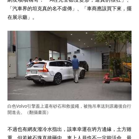
「汽車界的坦克真的名不虛傳」、「車商應該買下來，擺
在展示廳」。
白色Volvo引擎蓋上還有砂石和救援繩，被拖吊車送到原廠後自行
開進去。（翻攝畫面）
不過也有網友潑冷水指出，該車幸運在坍方邊緣，土方雖
重，但若被石塊直接砸中，車上人員也不一定能活命，最