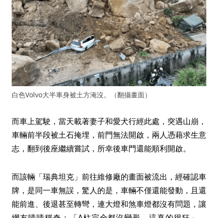
白色Volvo大半車身被土方淹沒。（翻攝畫面）
而車上駕駛，當天載著妻子和愛犬行經此處，突遇山崩，
車輛前半段被土石掩埋，前門無法開啟，兩人憑藉求生意
志，翻到後座繼續嘗試，所幸後車門還能順利開啟。
而該輛「瑞典坦克」前往維修廠的畫面被流出，經確認車
牌，是同一車無誤，驚人的是，車輛不僅還能發動，且還
能前進、後退甚至轉彎，連大燈和煞車燈都沒有問題，讓
網友嘖嘖稱奇：「A柱完全都沒變形，這真的很狂」、