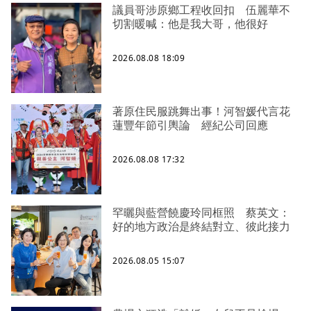
議員哥涉原鄉工程收回扣 伍麗華不
切割暖喊：他是我大哥，他很好
2026.08.08 18:09
著原住民服跳舞出事！河智媛代言花
蓮豐年節引輿論 經紀公司回應
2026.08.08 17:32
罕曬與藍營饒慶玲同框照 蔡英文：
好的地方政治是終結對立、彼此接力
2026.08.05 15:07