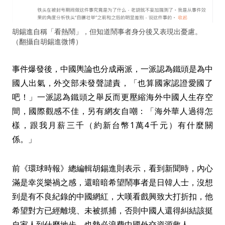
胡錫進自稱「看熱鬧」，但知道鬧事者身分後又表現出憂慮。
（翻攝自胡錫進微博）
事件爆發後，中國輿論也分成兩派，一派認為鐵頭是為中
國人出氣，外交部未發聲譴責，「也算國家認證愛國了
吧！」一派認為鐵頭之舉反而更壓縮海外中國人生存空
間，國際觀感不佳，另有網友自嘲：「海外華人過得怎
樣，跟我月薪三千（約新台幣1萬4千元）有什麼關
係。」
前《環球時報》總編輯胡錫進則表示，看到新聞時，內心
滿是幸災樂禍之感，還暗暗希望鬧事者是日韓人士，沒想
到是有不良紀錄的中國網紅，大嘆看戲興致大打折扣，他
希望對方已經離境、未被抓捕，否則中國人還得糾結該挺
自家人到什麼地步，也勢必浪費中國外交資源救人。