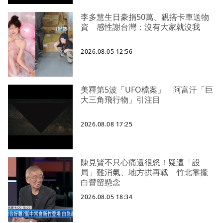
李多慧生日豪捐50萬、親搭卡車送物
資 感性謝台灣：沒有大家就沒我
2026.08.05 12:56
美釋第5波「UFO檔案」 阿富汗「巨
大三角飛行物」引注目
2026.08.08 17:25
陳見賢不只心痛還很怒！疑遭「設
局」難消氣、地方拱再戰 竹北靠攏
白營留懸念
2026.08.05 18:34