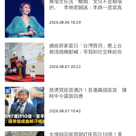
農場文狂洗「離婚、女兒不是檢場
的」 李翊君闢謠：李媽一度當真
2026.08.06 18:29
總統府家庭日「台灣寶貝」爬上台
賴清德幽默喊：等我卸任交棒給你
2026.08.07 20:22
慈濟買疫苗遭詐！昔遭轟擋疫苗 陳
時中今露面回應
2026.08.07 10:42
女律師誆能買BNT疫苗詐10億！黃