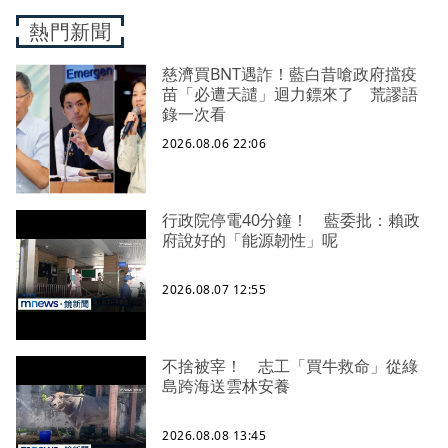
熱門新聞
慈濟買BNT遇詐！藍白昔嗆政府擋疫
苗「必遭天譴」迴力鏢來了 荒謬語
錄一次看
2026.08.06 22:06
行政院停電40分鐘！ 藍委批：賴政
府說好的「能源韌性」呢
2026.08.07 12:55
不捨被宰！ 志工「買牛救命」從綠
島跨海送雲林安養
2026.08.08 13:45