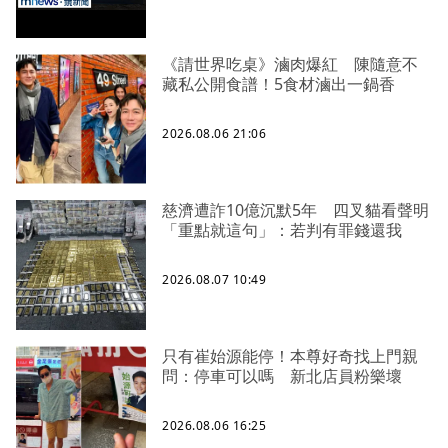
《請世界吃桌》滷肉爆紅 陳隨意不
藏私公開食譜！5食材滷出一鍋香
2026.08.06 21:06
慈濟遭詐10億沉默5年 四叉貓看聲明
「重點就這句」：若判有罪錢還我
2026.08.07 10:49
只有崔始源能停！本尊好奇找上門親
問：停車可以嗎 新北店員粉樂壞
2026.08.06 16:25