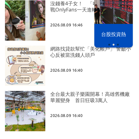
沒錢養4子女！ 「哈利波特」女星轉
戰OnlyFans一天進帳65萬
2026.08.09 16:46
漢光42演習
台股投資熱
網路找貸款幫忙「美化帳戶」 警籲小
心反被當洗錢人頭戶
2026.08.09 16:40
全台最大親子樂園開幕！高雄舊機廠
華麗變身 首日狂吸3萬人
2026.08.09 16:40