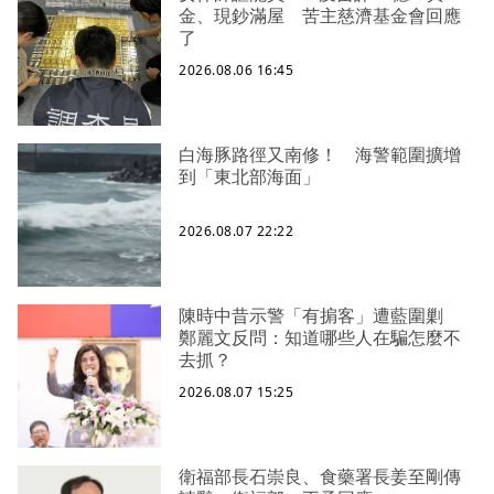
金、現鈔滿屋 苦主慈濟基金會回應
了
2026.08.06 16:45
白海豚路徑又南修！ 海警範圍擴增
到「東北部海面」
2026.08.07 22:22
陳時中昔示警「有掮客」遭藍圍剿
鄭麗文反問：知道哪些人在騙怎麼不
去抓？
2026.08.07 15:25
衛福部長石崇良、食藥署長姜至剛傳