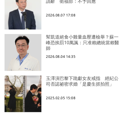
請辭 衛福部：不予回應
2026.08.07 17:08
幫凱道絕食小雞量血壓遭檢舉？蘇一
峰恐挨罰10萬諷：只准賴總統當賴醫
師
2026.08.04 14:35
玉澤演巴黎下跪獻女友戒指 經紀公
司否認祕密求婚「是慶生抓拍照」
2025.02.05 15:08