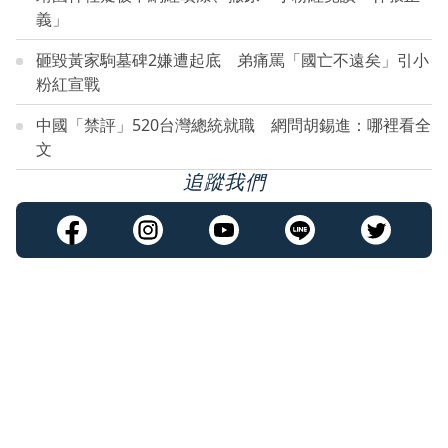
義」
砸毀黃家駒墓碑2嫌遭起底 弟痛罵「國亡不遠矣」引小
粉紅宣戰
中國「禁評」520台灣總統就職 網問胡錫進：哪裡看全
文
追蹤我們