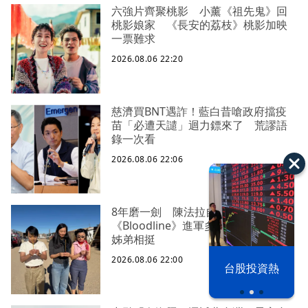
六強片齊聚桃影 小薰《祖先鬼》回
桃影娘家 《長安的荔枝》桃影加映
一票難求
2026.08.06 22:20
慈濟買BNT遇詐！藍白昔嗆政府擋疫
苗「必遭天譴」迴力鏢來了 荒謬語
錄一次看
2026.08.06 22:06
8年磨一劍 陳法拉自編自導
《Bloodline》進軍多倫多 柯林法洛
姊弟相挺
以色列 穹頂
2026.08.06 22:00
台股投資熱
之下