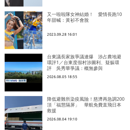
又一啦啦隊女神結婚！ 愛情長跑10
年甜喊：黃衫不會脫
2023.09.28 16:01
台東議長家族爭議連爆 涉占農地避
環評1／台東度假村涉圖利、疑躲環
評 吳秀華爭議：概無參與
2026.08.05 18:55
降低避難所染疫風險！慈濟再急調200
頂「福慧隔屏」 華航免費直飛日本
救援
2026.08.04 19:10