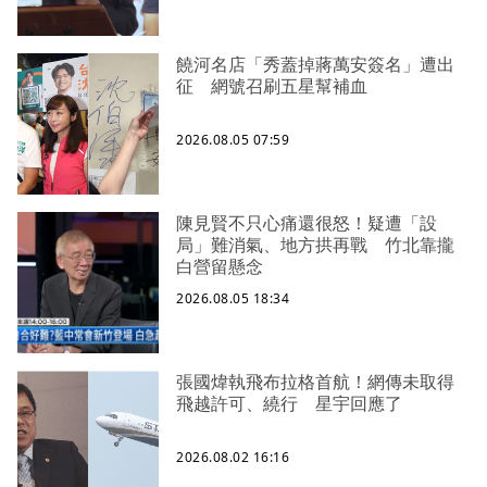
饒河名店「秀蓋掉蔣萬安簽名」遭出
征 網號召刷五星幫補血
2026.08.05 07:59
陳見賢不只心痛還很怒！疑遭「設
局」難消氣、地方拱再戰 竹北靠攏
白營留懸念
2026.08.05 18:34
張國煒執飛布拉格首航！網傳未取得
飛越許可、繞行 星宇回應了
2026.08.02 16:16