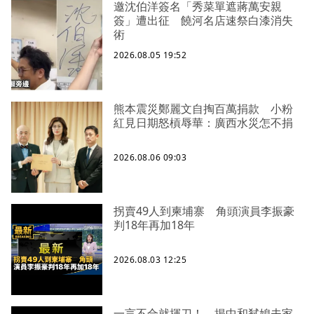
邀沈伯洋簽名「秀菜單遮蔣萬安親
簽」遭出征 饒河名店速祭白漆消失
術
2026.08.05 19:52
熊本震災鄭麗文自掏百萬捐款 小粉
紅見日期怒槓辱華：廣西水災怎不捐
2026.08.06 09:03
拐賣49人到柬埔寨 角頭演員李振豪
判18年再加18年
2026.08.03 12:25
一言不合就揮刀！ 揭中和弒媳夫家