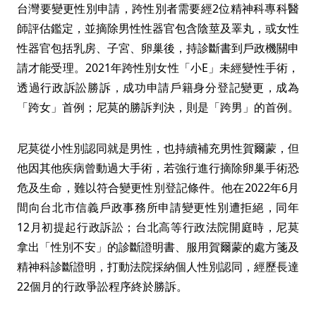
台灣要變更性別申請，跨性別者需要經2位精神科專科醫
師評估鑑定，並摘除男性性器官包含陰莖及睪丸，或女性
性器官包括乳房、子宮、卵巢後，持診斷書到戶政機關申
請才能受理。2021年跨性別女性「小E」未經變性手術，
透過行政訴訟勝訴，成功申請戶籍身分登記變更，成為
「跨女」首例；尼莫的勝訴判決，則是「跨男」的首例。
尼莫從小性別認同就是男性，也持續補充男性賀爾蒙，但
他因其他疾病曾動過大手術，若強行進行摘除卵巢手術恐
危及生命，難以符合變更性別登記條件。他在2022年6月
間向台北市信義戶政事務所申請變更性別遭拒絕，同年
12月初提起行政訴訟；台北高等行政法院開庭時，尼莫
拿出「性別不安」的診斷證明書、服用賀爾蒙的處方箋及
精神科診斷證明，打動法院採納個人性別認同，經歷長達
22個月的行政爭訟程序終於勝訴。