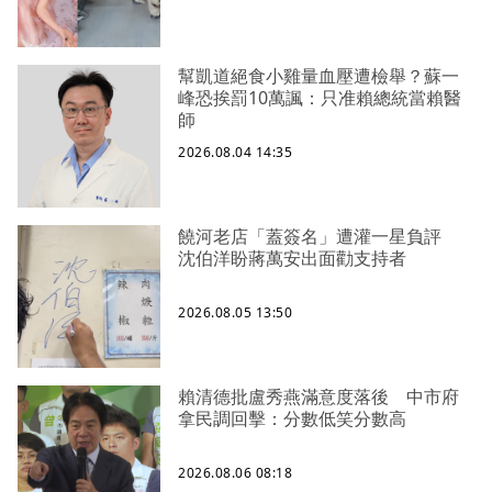
幫凱道絕食小雞量血壓遭檢舉？蘇一
峰恐挨罰10萬諷：只准賴總統當賴醫
師
2026.08.04 14:35
饒河老店「蓋簽名」遭灌一星負評
沈伯洋盼蔣萬安出面勸支持者
2026.08.05 13:50
賴清德批盧秀燕滿意度落後 中市府
拿民調回擊：分數低笑分數高
2026.08.06 08:18