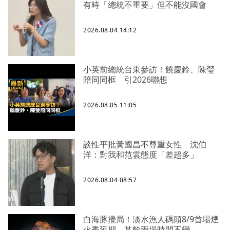
有時「總統不重要」但不能沒國會
2026.08.04 14:12
小英前總統台東參訪！饒慶鈴、陳瑩
陪同同框 引2026聯想
2026.08.05 11:05
談性平批黃國昌不尊重女性 沈伯
洋：對我和范雲態度「差超多」
2026.08.04 08:57
白海豚攪局！淡水漁人碼頭8/9首場煙
火秀延期 其餘兩場時間不變