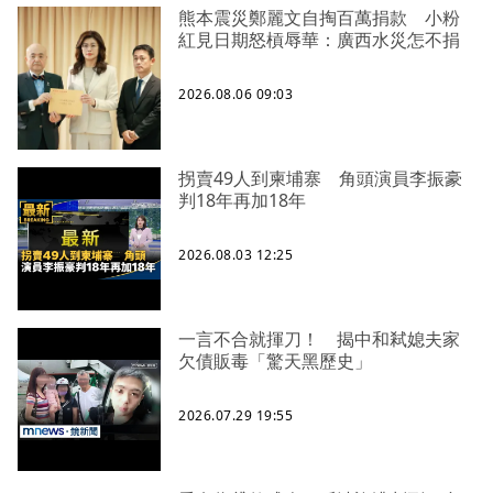
熊本震災鄭麗文自掏百萬捐款 小粉
紅見日期怒槓辱華：廣西水災怎不捐
2026.08.06 09:03
拐賣49人到柬埔寨 角頭演員李振豪
判18年再加18年
2026.08.03 12:25
一言不合就揮刀！ 揭中和弒媳夫家
欠債販毒「驚天黑歷史」
2026.07.29 19:55