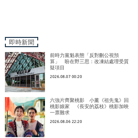
即時新聞
前時力黨魁表態「反對刪公視預
算」 盼在野三思：改凍結處理受質
疑項目
2026.08.07 00:20
六強片齊聚桃影 小薰《祖先鬼》回
桃影娘家 《長安的荔枝》桃影加映
一票難求
2026.08.06 22:20