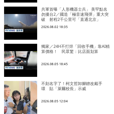
共軍首曝「人形機器士兵」 美罕點名
勿擾台2／國造「極音速飛彈」重大突
破 射程2千公里可「直通北京」
2026.08.02 18:35
獨家／24H不打烊「回收手機」靠AI精
算價格！ 民眾驚：比店面划算
2026.08.05 18:45
不刻名字了！柯文哲卸腳鐐改戴手
環 貼「萊爾校長」示威
2026.08.05 12:04