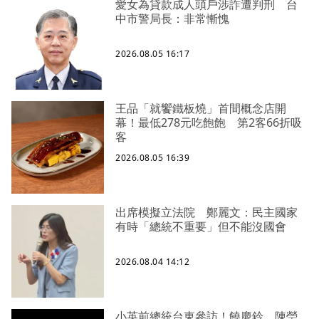
愛女為貸款成人頭戶涉詐遭判刑 台
中市警局長：非常慚愧
2026.08.05 16:17
王品「就饗鐵板燒」首間概念店開
幕！最低278元吃飽飽 第2客66折吸
客
2026.08.05 16:39
出席模擬立法院 鄭麗文：民主國家
有時「總統不重要」但不能沒國會
2026.08.04 14:12
小英前總統台東參訪！饒慶鈴、陳瑩