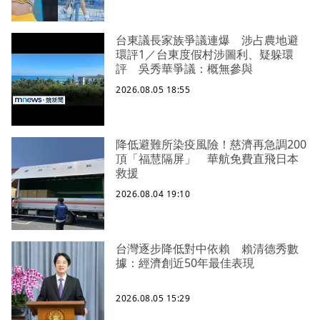
台東議長家族爭議連爆 涉占農地避
環評1／台東度假村涉圖利、疑躲環
評 吳秀華爭議：概無參與
2026.08.05 18:55
降低避難所染疫風險！慈濟再急調200
頂「福慧隔屏」 華航免費直飛日本
救援
2026.08.04 19:10
台灣逐步降低對中依賴 賴清德秀數
據：經濟創近50年最佳表現
2026.08.05 15:29