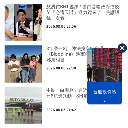
慈濟買BNT遇詐！藍白昔嗆政府擋疫
苗「必遭天譴」迴力鏢來了 荒謬語
錄一次看
2026.08.06 22:06
8年磨一劍 陳法拉自編自導
《Bloodline》進軍多倫多 柯林法洛
姊弟相挺
2026.08.06 22:00
以色列 穹頂
中颱「白海豚」逼近北台灣 星宇台
台股投資熱
之下
日8航班異動！8日加開疏運
2026.08.06 21:42