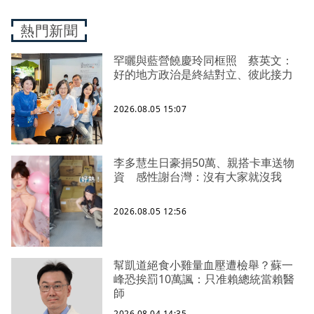
熱門新聞
罕曬與藍營饒慶玲同框照 蔡英文：
好的地方政治是終結對立、彼此接力
2026.08.05 15:07
李多慧生日豪捐50萬、親搭卡車送物
資 感性謝台灣：沒有大家就沒我
2026.08.05 12:56
幫凱道絕食小雞量血壓遭檢舉？蘇一
峰恐挨罰10萬諷：只准賴總統當賴醫
師
2026.08.04 14:35