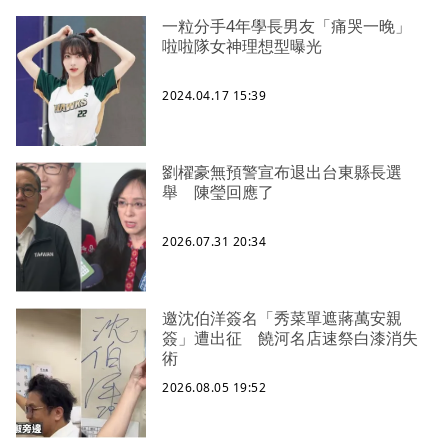
一粒分手4年學長男友「痛哭一晚」
啦啦隊女神理想型曝光
2024.04.17 15:39
劉櫂豪無預警宣布退出台東縣長選
舉 陳瑩回應了
2026.07.31 20:34
邀沈伯洋簽名「秀菜單遮蔣萬安親
簽」遭出征 饒河名店速祭白漆消失
術
2026.08.05 19:52