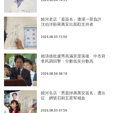
饒河老店「蓋簽名」遭灌一星負評
沈伯洋盼蔣萬安出面勸支持者
2026.08.05 13:50
賴清德批盧秀燕滿意度落後 中市府
拿民調回擊：分數低笑分數高
2026.08.06 08:18
饒河名店「秀蓋掉蔣萬安簽名」遭出
征 網號召刷五星幫補血
2026.08.05 07:59