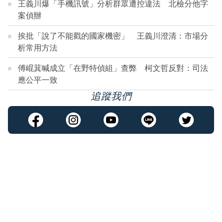
王義川爆「手機訊號」分析群眾遭控違法 北檢分他字
案偵辦
挨批「說了不能戳的國家機密」 王義川澄清：市場分
析常用方法
傅崐萁喊成立「在野特偵組」查弊 柯文哲反對：司法
應公平一致
追蹤我們