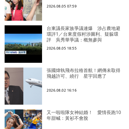
2026.08.05 07:59
台東議長家族爭議連爆 涉占農地避
環評1／台東度假村涉圖利、疑躲環
評 吳秀華爭議：概無參與
2026.08.05 18:55
張國煒執飛布拉格首航！網傳未取得
飛越許可、繞行 星宇回應了
2026.08.02 16:16
又一啦啦隊女神結婚！ 愛情長跑10
年甜喊：黃衫不會脫