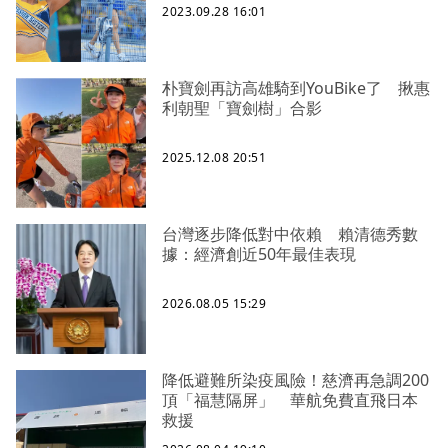
2023.09.28 16:01
朴寶劍再訪高雄騎到YouBike了 揪惠
利朝聖「寶劍樹」合影
2025.12.08 20:51
台灣逐步降低對中依賴 賴清德秀數
據：經濟創近50年最佳表現
2026.08.05 15:29
降低避難所染疫風險！慈濟再急調200
頂「福慧隔屏」 華航免費直飛日本
救援