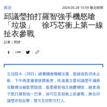
政治
2024.05.28 15:59 臺北時間
邱議瑩拍打羅智強手機怒嗆
「垃圾」 徐巧芯衝上第一線
扯衣參戰
記者
｜
郭妤
立法院今（28日）續審國會職權法案，藍綠攻防仍未止
歇，下午再度爆發肢體衝突，民進黨立委邱議瑩不滿再
生醫療法被藍營阻擋，藍委羅智強又挑釁嘲笑，她拿扇
子怒打羅智強一巴掌，徐巧芯見狀衝上前參戰，揪住邱
議瑩衣領反擊；雙方互控對方打人。