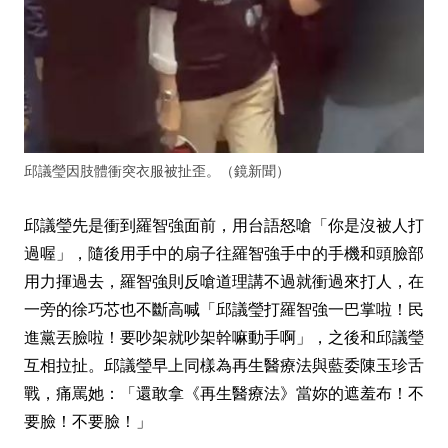
邱議瑩因肢體衝突衣服被扯歪。（鏡新聞）
邱議瑩先是衝到羅智強面前，用台語怒嗆「你是沒被人打
過喔」，隨後用手中的扇子往羅智強手中的手機和頭臉部
用力揮過去，羅智強則反嗆道理講不過就衝過來打人，在
一旁的徐巧芯也不斷高喊「邱議瑩打羅智強一巴掌啦！民
進黨丟臉啦！要吵架就吵架幹嘛動手啊」，之後和邱議瑩
互相拉扯。邱議瑩早上同樣為再生醫療法與藍委陳玉珍舌
戰，痛罵她：「還敢拿《再生醫療法》當妳的遮羞布！不
要臉！不要臉！」