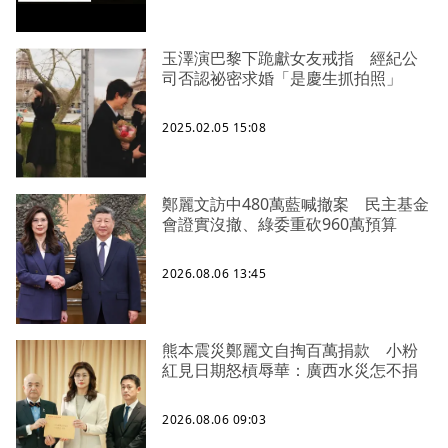
玉澤演巴黎下跪獻女友戒指 經紀公
司否認祕密求婚「是慶生抓拍照」
2025.02.05 15:08
鄭麗文訪中480萬藍喊撤案 民主基金
會證實沒撤、綠委重砍960萬預算
2026.08.06 13:45
熊本震災鄭麗文自掏百萬捐款 小粉
紅見日期怒槓辱華：廣西水災怎不捐
2026.08.06 09:03