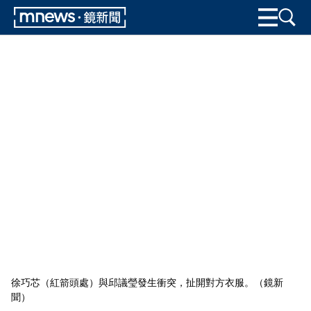
徐巧芯（紅箭頭處）與邱議瑩發生衝突，扯開對方衣服。（鏡新
聞）