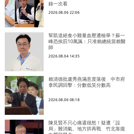
錄一次看
2026.08.06 22:06
幫凱道絕食小雞量血壓遭檢舉？蘇一
峰恐挨罰10萬諷：只准賴總統當賴醫
師
2026.08.04 14:35
賴清德批盧秀燕滿意度落後 中市府
拿民調回擊：分數低笑分數高
2026.08.06 08:18
陳見賢不只心痛還很怒！疑遭「設
局」難消氣、地方拱再戰 竹北靠攏