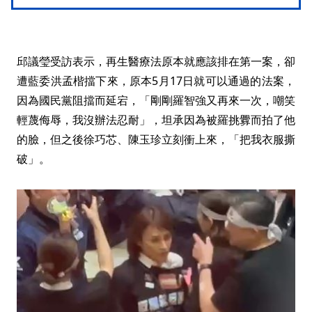
邱議瑩受訪表示，再生醫療法原本就應該排在第一案，卻
遭藍委洪孟楷擋下來，原本5月17日就可以通過的法案，
因為國民黨阻擋而延宕，「剛剛羅智強又再來一次，嘲笑
輕蔑侮辱，我沒辦法忍耐」，坦承因為被羅挑釁而拍了他
的臉，但之後徐巧芯、陳玉珍立刻衝上來，「把我衣服撕
破」。