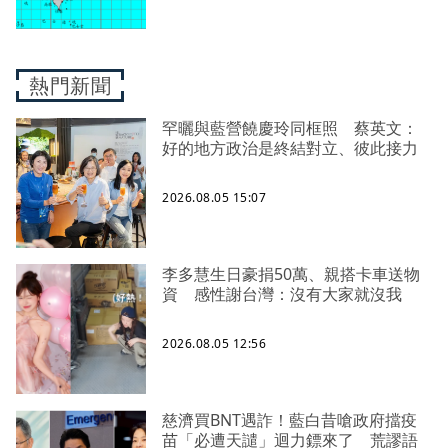
熱門新聞
罕曬與藍營饒慶玲同框照 蔡英文：
好的地方政治是終結對立、彼此接力
2026.08.05 15:07
李多慧生日豪捐50萬、親搭卡車送物
資 感性謝台灣：沒有大家就沒我
2026.08.05 12:56
慈濟買BNT遇詐！藍白昔嗆政府擋疫
苗「必遭天譴」迴力鏢來了 荒謬語