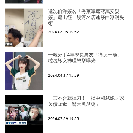
邀沈伯洋簽名「秀菜單遮蔣萬安親
簽」遭出征 饒河名店速祭白漆消失
術
2026.08.05 19:52
一粒分手4年學長男友「痛哭一晚」
啦啦隊女神理想型曝光
2024.04.17 15:39
一言不合就揮刀！ 揭中和弒媳夫家
欠債販毒「驚天黑歷史」
2026.07.29 19:55