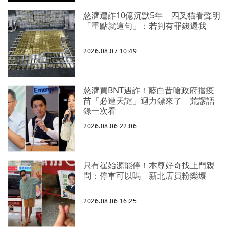
慈濟遭詐10億沉默5年 四叉貓看聲明
「重點就這句」：若判有罪錢還我
2026.08.07 10:49
慈濟買BNT遇詐！藍白昔嗆政府擋疫
苗「必遭天譴」迴力鏢來了 荒謬語
錄一次看
2026.08.06 22:06
只有崔始源能停！本尊好奇找上門親
問：停車可以嗎 新北店員粉樂壞
2026.08.06 16:25