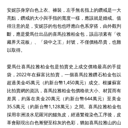
安妮莎身穿白色上衣、褲裝，左手無名指上的鑽戒是一大
亮點，鑽戒的大小與手指的寬度一樣，應該就是婚戒。值
得注意的是，安妮莎的包包也呼應白色系穿搭，由外觀判
斷，應是愛馬仕出品的喜馬拉雅柏金包，該品項素有「收
藏界天花板」、「袋中之王」封號，不僅價格昂貴，也難
以取得。
愛馬仕喜馬拉雅柏金包是拍賣史上成交價格最高的手提
袋，2022年在蘇富比拍賣，一個喜馬拉雅鑽石柏金包以
超過美金45萬元（約新台幣1,450萬元）成交。根據蘇富
比拍賣網的資訊，喜馬拉雅柏金包價格依大小、材質而有
差異，約落在美金20萬元（約新台幣644萬元）至美金
35.5萬元（約新台幣1,128萬元）之間。喜馬拉雅柏金包
採用非洲淡水尼羅河的鱷魚皮，經過繁複染色工序後，皮
革會顯現出白色漸變至棕灰的色彩，猶如喜馬拉雅山的山