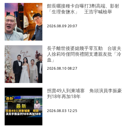
館長曬接種卡自曝打3劑高端、影射
「生理食鹽水」 王浩宇喊檢舉
2026.08.09 20:07
長子離世後婆媳幾乎零互動 台玻夫
人徐莉玲僅問喪禮開支遭親友批「冷
血」
2026.08.10 08:27
拐賣49人到柬埔寨 角頭演員李振豪
判18年再加18年
2026.08.03 12:25