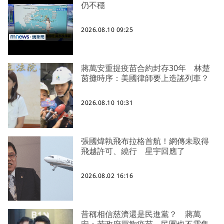
仍不穩
2026.08.10 09:25
蔣萬安重提疫苗合約封存30年 林楚
茵攤時序：美國律師要上造謠列車？
2026.08.10 10:31
張國煒執飛布拉格首航！網傳未取得
飛越許可、繞行 星宇回應了
2026.08.02 16:16
昔稱相信慈濟還是民進黨？ 蔣萬
安：若政府買夠疫苗，民團也不需集