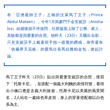
有「亞洲最帥王子」之稱的汶萊馬丁王子（Prince
Abdul Mateen），今年1月與豪門千金安妮莎（Anisha
Isa）結婚後就不停放閃，社群版面上除了公務、家人，
其餘都是與愛妻的合照。他昨天（23日）又曬出合影，
只見安妮莎手上戴著與手指一樣寬的鑽戒，身旁還有
「收藏界天花板」的愛馬仕喜馬拉雅柏金包，掀起討
論。
馬丁王子昨天（23日）貼出與愛妻安妮莎的合照，僅寫
下「托斯卡尼」，並搭配一個義大利麵的表情符號，看得
出小倆口應是去義大利旅遊，托斯卡尼以美麗的風景聞
名，2人站在一處綠色草皮前，身上的穿著搭配都以白色
系為主。