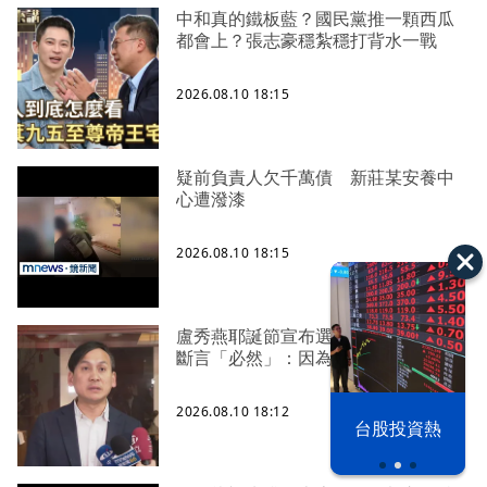
中和真的鐵板藍？國民黨推一顆西瓜
都會上？張志豪穩紮穩打背水一戰
2026.08.10 18:15
疑前負責人欠千萬債 新莊某安養中
心遭潑漆
2026.08.10 18:15
盧秀燕耶誕節宣布選總統？ 葉元之
斷言「必然」：因為任期到當天
2026.08.10 18:12
漢光42演習
台股投資熱