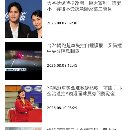
大谷捨保時捷改開「巨大賓利」護妻
小 賽後不受訪急歸家當二寶爸
2026.08.07 09:30
台74轎跑超車失控自撞護欄 又衝撞
中央分隔島翻覆
2026.08.08 12:45
30萬冠軍獎金進教練私帳 前國手邱
金治遭控A錢還逼球員繳回獎勵金
2026.08.10 08:29
總統府家庭日「台灣寶貝」爬上台