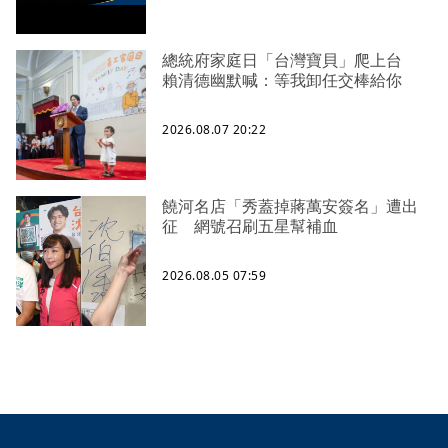
總統府家庭日「台灣寶貝」爬上台
賴清德幽默喊：等我卸任交棒給你
2026.08.07 20:22
饒河名店「秀蓋掉蔣萬安簽名」遭出
征 網號召刷五星幫補血
2026.08.05 07:59