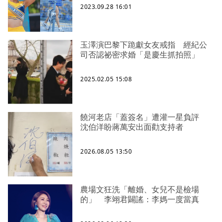
2023.09.28 16:01
玉澤演巴黎下跪獻女友戒指 經紀公
司否認祕密求婚「是慶生抓拍照」
2025.02.05 15:08
饒河老店「蓋簽名」遭灌一星負評
沈伯洋盼蔣萬安出面勸支持者
2026.08.05 13:50
農場文狂洗「離婚、女兒不是檢場
的」 李翊君闢謠：李媽一度當真