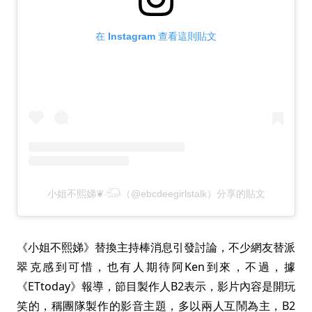
在 Instagram 查看這則貼文
小姐不熙娣❦𓃰（@ebcdeegirlstalk）分享的貼文
《小姐不熙娣》替換主持棒消息引發討論，不少網友替派
翠克感到可惜，也有人期待阿Ken到來，不過，據
《ETtoday》報導，節目製作人B2表示，影片內容是開玩
笑的，稱團隊製作的影音主題，多以兩人互鬧為主，B2