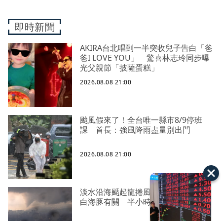
即時新聞
AKIRA台北唱到一半突收兒子告白「爸
爸I LOVE YOU」 驚喜林志玲同步曝
光父親節「披薩蛋糕」
2026.08.08 21:00
颱風假來了！全台唯一縣市8/9停班
課 首長：強風降雨盡量別出門
2026.08.08 21:00
淡水沿海颳起龍捲風！氣象署證實與
白海豚有關 半小時才消散