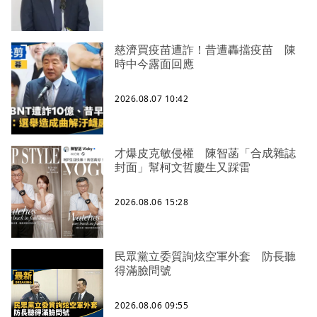
慈濟買疫苗遭詐！昔遭轟擋疫苗 陳
時中今露面回應
2026.08.07 10:42
才爆皮克敏侵權 陳智菡「合成雜誌
封面」幫柯文哲慶生又踩雷
2026.08.06 15:28
民眾黨立委質詢炫空軍外套 防長聽
得滿臉問號
2026.08.06 09:55