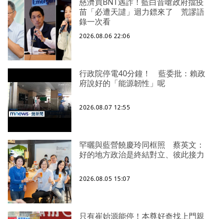
慈濟買BNT遇詐！藍白昔嗆政府擋疫
苗「必遭天譴」迴力鏢來了 荒謬語
錄一次看
2026.08.06 22:06
行政院停電40分鐘！ 藍委批：賴政
府說好的「能源韌性」呢
2026.08.07 12:55
罕曬與藍營饒慶玲同框照 蔡英文：
好的地方政治是終結對立、彼此接力
2026.08.05 15:07
只有崔始源能停！本尊好奇找上門親