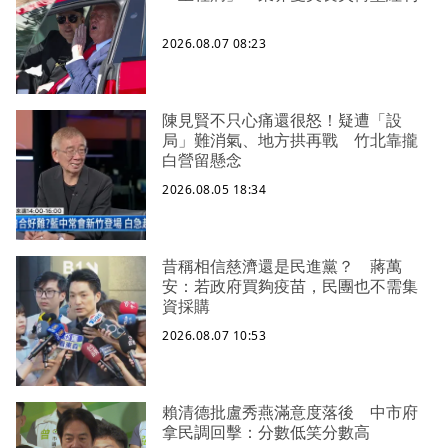
2026.08.07 08:23
陳見賢不只心痛還很怒！疑遭「設
局」難消氣、地方拱再戰 竹北靠攏
白營留懸念
2026.08.05 18:34
昔稱相信慈濟還是民進黨？ 蔣萬
安：若政府買夠疫苗，民團也不需集
資採購
2026.08.07 10:53
賴清德批盧秀燕滿意度落後 中市府
拿民調回擊：分數低笑分數高