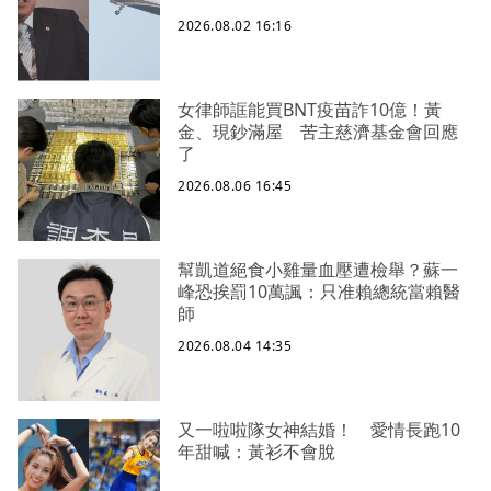
2026.08.02 16:16
女律師誆能買BNT疫苗詐10億！黃
金、現鈔滿屋 苦主慈濟基金會回應
了
2026.08.06 16:45
幫凱道絕食小雞量血壓遭檢舉？蘇一
峰恐挨罰10萬諷：只准賴總統當賴醫
師
2026.08.04 14:35
又一啦啦隊女神結婚！ 愛情長跑10
年甜喊：黃衫不會脫