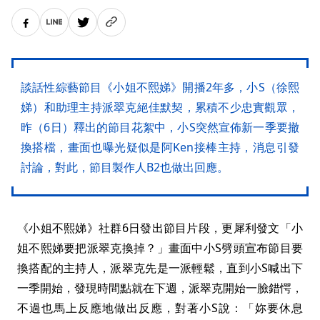
談話性綜藝節目《小姐不熙娣》開播2年多，小S（徐熙
娣）和助理主持派翠克絕佳默契，累積不少忠實觀眾，
昨（6日）釋出的節目花絮中，小S突然宣佈新一季要撤
換搭檔，畫面也曝光疑似是阿Ken接棒主持，消息引發
討論，對此，節目製作人B2也做出回應。
《小姐不熙娣》社群6日發出節目片段，更犀利發文「小
姐不熙娣要把派翠克換掉？」畫面中小S劈頭宣布節目要
換搭配的主持人，派翠克先是一派輕鬆，直到小S喊出下
一季開始，發現時間點就在下週，派翠克開始一臉錯愕，
不過也馬上反應地做出反應，對著小S說：「妳要休息