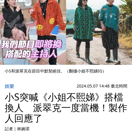
小S和派翠克在節目中默契絕佳。（翻攝小姐不熙娣IG）
娛樂
2024.05.07 14:48 臺北時間
小S突喊《小姐不熙娣》搭檔
換人 派翠克一度當機！製作
人回應了
記者
｜
林婉珺