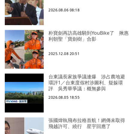
2026.08.06 08:18
朴寶劍再訪高雄騎到YouBike了 揪惠
利朝聖「寶劍樹」合影
2025.12.08 20:51
台東議長家族爭議連爆 涉占農地避
環評1／台東度假村涉圖利、疑躲環
評 吳秀華爭議：概無參與
2026.08.05 18:55
張國煒執飛布拉格首航！網傳未取得
飛越許可、繞行 星宇回應了