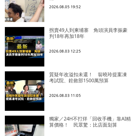
2026.08.05 19:52
拐賣49人到柬埔寨 角頭演員李振豪
判18年再加18年
2026.08.03 12:25
質疑年改溢扣未還！ 翁曉玲提案凍
考試院、銓敘部1500萬預算
2026.08.03 11:05
獨家／24H不打烊「回收手機」靠AI精
算價格！ 民眾驚：比店面划算