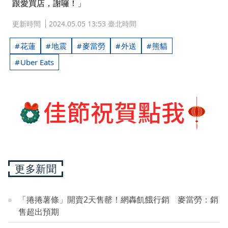
跟愛買店，謝囉！」
更新時間
2024.05.05 13:53 臺北時間
花蓮
地震
麥當勞
外送
熊貓
Uber Eats
更多新聞
「捲捲薯條」開賣2天售罄！網轟飢餓行銷 麥當勞：銷
售超出預期