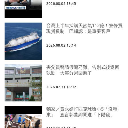
2026.08.05 18:45
台灣上半年採購天然氣112億！祭停買
現貨反制 巴紐認：是重要客戶
2026.08.02 15:14
喪父員警請假遭刁難、告別式後返回
執勤 大溪分局回應了
2026.07.31 18:02
獨家／賈永婕打匹克球嗆小S「沒種
來」 直言郭董緋聞進「下階段」