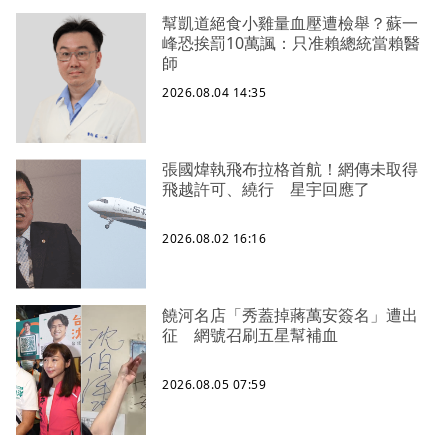
幫凱道絕食小雞量血壓遭檢舉？蘇一
峰恐挨罰10萬諷：只准賴總統當賴醫
師
2026.08.04 14:35
張國煒執飛布拉格首航！網傳未取得
飛越許可、繞行 星宇回應了
2026.08.02 16:16
饒河名店「秀蓋掉蔣萬安簽名」遭出
征 網號召刷五星幫補血
2026.08.05 07:59