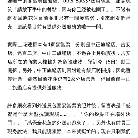
蓮唯一的麥當勞被熊貓、Uber Eats外送員包圍，並開玩
笑「請放下手中的餐點，因為你已經被包圍了」。不過有
網友回應花蓮目前並非只有一間麥當勞，引來網友們補
充，應該是目前有提供外送服務的唯一一間。
實際上花蓮原本有4家麥當勞，分別是中正旗艦店、吉安
店、遠百二店、中山二旗艦店，不過在上月強震後，吉安
店所在的商業大樓被判為危險建物，預計今（5日）動工
開拆，另外，中正旗艦店則因附近有飯店將開拆，因此暫
停營業，雖然目前花蓮仍有2家分店營業，但目前僅中山
二旗艦店有提供外送服務。
許多網友看到外送員包圍麥當勞的照片後，留言表是「感
覺是什麼大型抗議現場……」、「你的餐點正在場外決
鬥」、「感覺全花蓮的外送都跑來了」，另外也有前員工
現身說法「我只能說累翻，本來就挺忙的，現在只剩我們