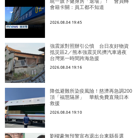
統一旗下健身房「退場」！ 會員轉
會籍卡關：員工都不知道
2026.08.04 19:45
強震派對照辦引公憤 台日友好物資
抵災區2／熊本強震災民擠汽車過夜
台灣第一時間跨海急援
2026.08.04 19:16
降低避難所染疫風險！慈濟再急調200
頂「福慧隔屏」 華航免費直飛日本
救援
2026.08.04 19:10
劉櫂豪無預警宣布退出台東縣長選