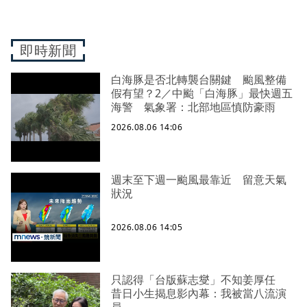
即時新聞
白海豚是否北轉襲台關鍵 颱風整備
假有望？2／中颱「白海豚」最快週五
海警 氣象署：北部地區慎防豪雨
2026.08.06 14:06
週末至下週一颱風最靠近 留意天氣
狀況
2026.08.06 14:05
只認得「台版蘇志燮」不知姜厚任
昔日小生揭息影內幕：我被當八流演