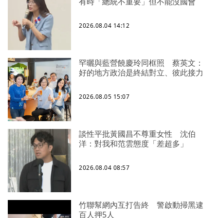
有時「總統不重要」但不能沒國會
2026.08.04 14:12
罕曬與藍營饒慶玲同框照 蔡英文：
好的地方政治是終結對立、彼此接力
2026.08.05 15:07
談性平批黃國昌不尊重女性 沈伯
洋：對我和范雲態度「差超多」
2026.08.04 08:57
竹聯幫網內互打告終 警啟動掃黑逮
百人押5人