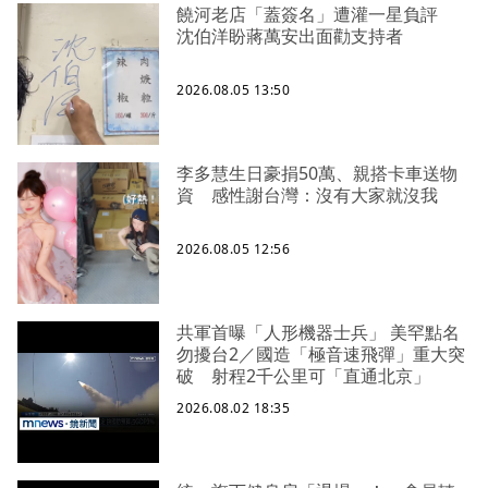
饒河老店「蓋簽名」遭灌一星負評
沈伯洋盼蔣萬安出面勸支持者
2026.08.05 13:50
李多慧生日豪捐50萬、親搭卡車送物
資 感性謝台灣：沒有大家就沒我
2026.08.05 12:56
共軍首曝「人形機器士兵」 美罕點名
勿擾台2／國造「極音速飛彈」重大突
破 射程2千公里可「直通北京」
2026.08.02 18:35