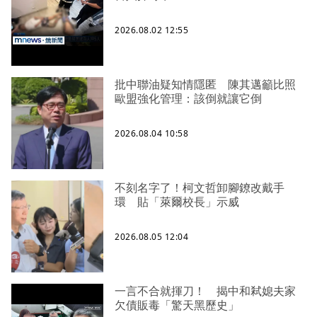
2026.08.02 12:55
批中聯油疑知情隱匿 陳其邁籲比照
歐盟強化管理：該倒就讓它倒
2026.08.04 10:58
不刻名字了！柯文哲卸腳鐐改戴手
環 貼「萊爾校長」示威
2026.08.05 12:04
一言不合就揮刀！ 揭中和弒媳夫家
欠債販毒「驚天黑歷史」