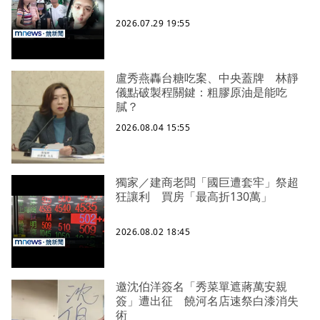
2026.07.29 19:55
盧秀燕轟台糖吃案、中央蓋牌 林靜
儀點破製程關鍵：粗膠原油是能吃
膩？
2026.08.04 15:55
獨家／建商老闆「國巨遭套牢」祭超
狂讓利 買房「最高折130萬」
2026.08.02 18:45
邀沈伯洋簽名「秀菜單遮蔣萬安親
簽」遭出征 饒河名店速祭白漆消失
術